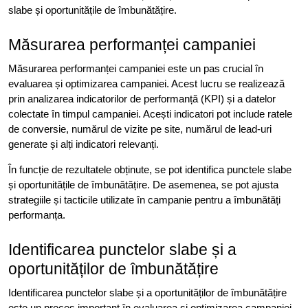
slabe și oportunitățile de îmbunătățire.
Măsurarea performanței campaniei
Măsurarea performanței campaniei este un pas crucial în
evaluarea și optimizarea campaniei. Acest lucru se realizează
prin analizarea indicatorilor de performanță (KPI) și a datelor
colectate în timpul campaniei. Acești indicatori pot include ratele
de conversie, numărul de vizite pe site, numărul de lead-uri
generate și alți indicatori relevanți.
În funcție de rezultatele obținute, se pot identifica punctele slabe
și oportunitățile de îmbunătățire. De asemenea, se pot ajusta
strategiile și tacticile utilizate în campanie pentru a îmbunătăți
performanța.
Identificarea punctelor slabe și a
oportunităților de îmbunătățire
Identificarea punctelor slabe și a oportunităților de îmbunătățire
este un proces important în evaluarea și optimizarea campaniei.