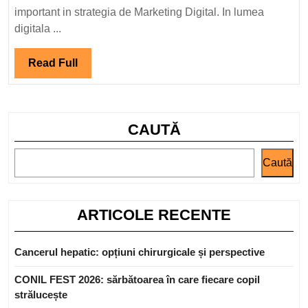
este
important in strategia de Marketing Digital. In lumea
esential
digitala ...
in
Strategia
Read
Read Full
de
Full
Marketing
Digital?
CAUTĂ
Caută
ARTICOLE RECENTE
Cancerul hepatic: opțiuni chirurgicale și perspective
CONIL FEST 2026: sărbătoarea în care fiecare copil
strălucește