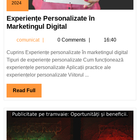
2024
3
mai
Experiențe Personalizate în
2024
Experiențe
Marketingul Digital
Personalizate
comunicat
comunicat
0 Comments
16:40
în
Marketingul
Cuprins Experiențe personalizate în marketingul digital
Digital
Tipuri de experiențe personalizate Cum funcționează
experiențele personalizate Aplicații practice ale
experiențelor personalizate Viitorul ...
Read
Read Full
Full