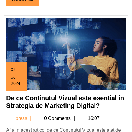
Full
02
oct.
2024
2
octombrie
De ce Continutul Vizual este esential in
2024
De
Strategia de Marketing Digital?
ce
press
press
0 Comments
16:07
Continutul
Vizual
Afla in acest articol de ce Continutul Vizual este atat de