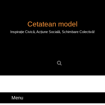
Skip
to
content
Skip
Cetatean model
to
content
Inspirație Civică, Acțiune Socială, Schimbare Colectivă!
Search
for:
Menu
Menu