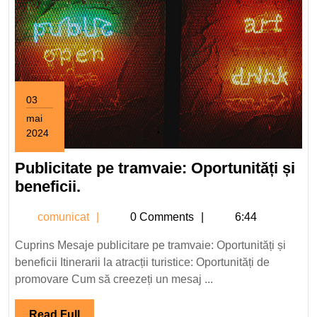
03
mai
2024
3
mai
Publicitate pe tramvaie: Oportunități și
2024
Publicitate
beneficii.
pe
comunicat
comunicat
0 Comments
6:44
tramvaie:
Oportunități
Cuprins Mesaje publicitare pe tramvaie: Oportunități și
și
beneficii Itinerarii la atracții turistice: Oportunități de
beneficii.
promovare Cum să creezeți un mesaj ...
Read
Read Full