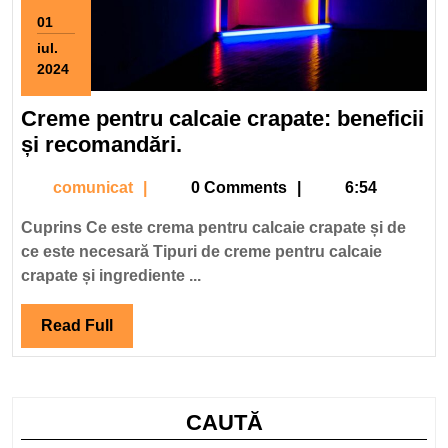
01
iul.
2024
1
iulie
Creme pentru calcaie crapate: beneficii
2024
Creme
și recomandări.
pentru
comunicat
comunicat
0 Comments
6:54
calcaie
crapate:
Cuprins Ce este crema pentru calcaie crapate și de
beneficii
ce este necesară Tipuri de creme pentru calcaie
și
crapate și ingrediente ...
recomandări.
Read
Read Full
Full
CAUTĂ