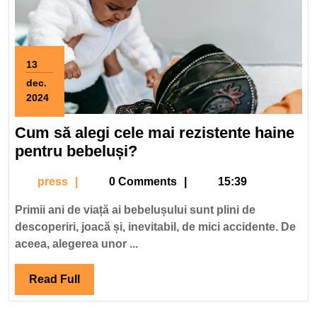
13
dec.
2024
13
decembrie
Cum să alegi cele mai rezistente haine
2024
Cum
pentru bebeluși?
să
press
press
0 Comments
15:39
alegi
cele
Primii ani de viață ai bebelușului sunt plini de
mai
descoperiri, joacă și, inevitabil, de mici accidente. De
rezistente
aceea, alegerea unor ...
haine
pentru
Read
Read Full
bebeluși?
Full