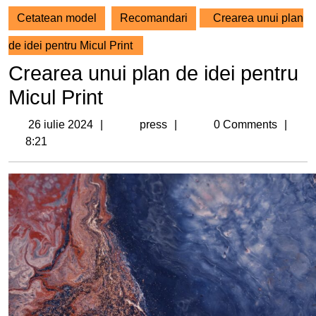
Cetatean model
Recomandari
Crearea unui plan
de idei pentru Micul Print
Crearea unui plan de idei pentru
Micul Print
26
press
26 iulie 2024
press
0 Comments
iulie
8:21
2024