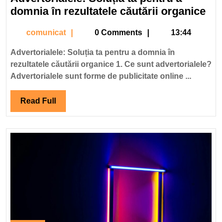
2024
Adv
domnia în rezultatele căutării organice
Sol
comunicat
comunicat
0 Comments
13:44
ta
pen
Advertorialele: Soluția ta pentru a domnia în
a
rezultatele căutării organice 1. Ce sunt advertorialele?
do
Advertorialele sunt forme de publicitate online ...
în
rez
Read
Read Full
cău
Full
org