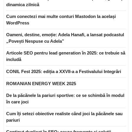
dinamica zilnică
Cum conectezi mai multe conturi Mastodon la același
WordPress
Oameni, destine, emoție: Adela Hanafi, a lansat podcastul
„Povești Nespuse cu Adela”
Articole SEO pentru lead generation în 2025: ce trebuie să
includă
CONIL Fest 2025: ediția a XXVII-a a Festivalului Integrări
ROMANIAN ENERGY WEEK 2025
De la păcănele la pariuri sportive: ce se schimbă în modul
în care joci
Cum îți setezi obiective realiste când joci la păcănele sau
pariuri
Conținut duplicat în SEO: cauze frecvente și soluții