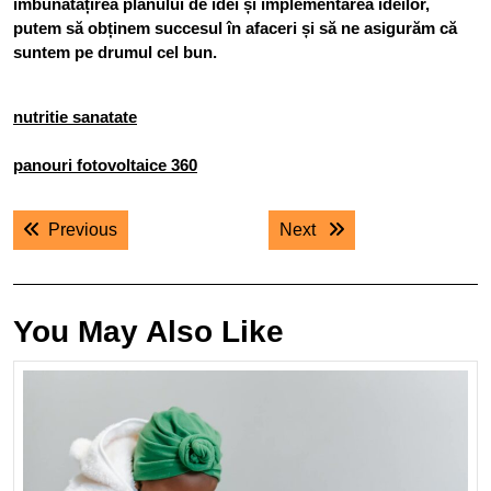
îmbunătățirea planului de idei și implementarea ideilor,
putem să obținem succesul în afaceri și să ne asigurăm că
suntem pe drumul cel bun.
nutritie sanatate
panouri fotovoltaice 360
Navigare
Previous post:
Next post:
Previous
Next
în
articole
You May Also Like