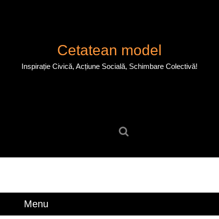
Skip
to
content
Skip
Cetatean model
to
content
Inspirație Civică, Acțiune Socială, Schimbare Colectivă!
Search
for:
Menu
Menu