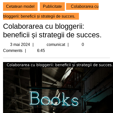
Cetatean model
Publicitate
Colaborarea cu
bloggerii: beneficii și strategii de succes.
Colaborarea cu bloggerii:
beneficii și strategii de succes.
3
comunicat
3 mai 2024
comunicat
0
mai
Comments
6:45
2024