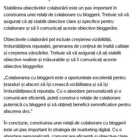
Stabilirea obiectivelor colaborării este un pas important în
construirea unei relații de colaborare cu bloggerii. Trebuie să vă
asigurați că ați stabilit obiective clare și specifice pentru
colaborare și să îi comunicați aceste obiective bloggerilor.
Obiectivele colaborării pot include creșterea vizibilității,
îmbunătățirea reputației, generarea de conținut de înaltă calitate
și creșterea vânzărilor. Trebuie să vă asigurați că ați stabilit
obiective realiste și măsurabile și să îi comunicați aceste
obiective bloggerilor.
„Colaborarea cu bloggerii este o oportunitate excelentă pentru
branduri și afaceri să își crească vizibilitatea și să își
îmbunătățească reputația. Cu o abordare personalizată și o
comunicare eficientă, puteți construi o relație de colaborare
puternică cu bloggerii și să obțineți beneficii semnificative pentru
afacerea dvs.”
În concluzie, construirea unei relații de colaborare cu bloggerii
este un pas important în strategia de marketing digital. Cu o
abordare personalizată, comunicare eficientă și obiective clare,