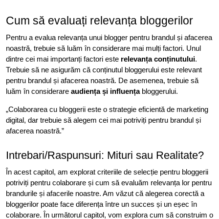
Cum să evaluați relevanța bloggerilor
Pentru a evalua relevanța unui blogger pentru brandul și afacerea
noastră, trebuie să luăm în considerare mai mulți factori. Unul
dintre cei mai importanți factori este
relevanța conținutului
.
Trebuie să ne asigurăm că conținutul bloggerului este relevant
pentru brandul și afacerea noastră. De asemenea, trebuie să
luăm în considerare
audiența și influența
bloggerului.
„Colaborarea cu bloggerii este o strategie eficientă de marketing
digital, dar trebuie să alegem cei mai potriviți pentru brandul și
afacerea noastră.”
Intrebari/Raspunsuri: Mituri sau Realitate?
În acest capitol, am explorat criteriile de selecție pentru bloggerii
potriviți pentru colaborare și cum să evaluăm relevanța lor pentru
brandurile și afacerile noastre. Am văzut că alegerea corectă a
bloggerilor poate face diferența între un succes și un eșec în
colaborare. În următorul capitol, vom explora cum să construim o