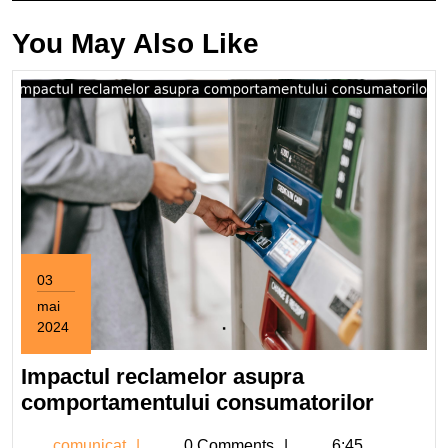
You May Also Like
03
mai
2024
3
mai
Impactul reclamelor asupra
2024
Impact
comportamentului consumatorilor
reclam
comunicat
comunicat
0 Comments
6:45