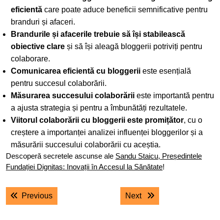
eficientă
care poate aduce beneficii semnificative pentru
branduri și afaceri.
Brandurile și afacerile trebuie să își stabilească
obiective clare
și să își aleagă bloggerii potriviți pentru
colaborare.
Comunicarea eficientă cu bloggerii
este esențială
pentru succesul colaborării.
Măsurarea succesului colaborării
este importantă pentru
a ajusta strategia și pentru a îmbunătăți rezultatele.
Viitorul colaborării cu bloggerii este promițător
, cu o
creștere a importanței analizei influenței bloggerilor și a
măsurării succesului colaborării cu aceștia.
Descoperă secretele ascunse ale
Sandu Staicu, Președintele
Fundației Dignitas: Inovații în Accesul la Sănătate
!
Navigare
Previous post:
Next post:
Previous
Next
în
articole