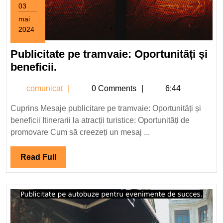
03
mai
2024
3
mai
Publicitate pe tramvaie: Oportunități și
2024
Publicitate
beneficii.
pe
comunicat
comunicat
0 Comments
6:44
tramvaie:
Oportunități
Cuprins Mesaje publicitare pe tramvaie: Oportunități și
și
beneficii Itinerarii la atracții turistice: Oportunități de
beneficii.
promovare Cum să creezeți un mesaj ...
Read
Read Full
Full