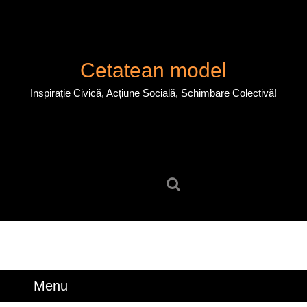
Skip
to
content
Skip
Cetatean model
to
content
Inspirație Civică, Acțiune Socială, Schimbare Colectivă!
Search
for:
Menu
Menu