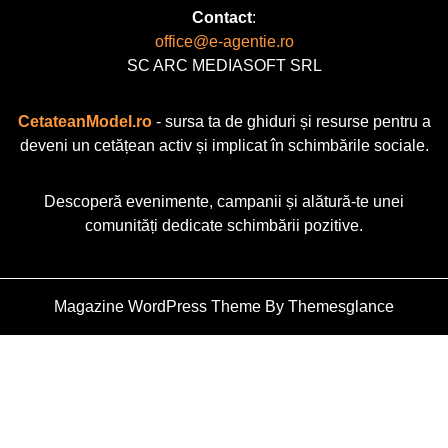
Contact
:
office@e-agentie.ro
SC ARC MEDIASOFT SRL
CetateanModel.ro
- sursa ta de ghiduri și resurse pentru a
deveni un cetățean activ și implicat în schimbările sociale.
Descoperă evenimente, campanii și alătură-te unei
comunități dedicate schimbării pozitive.
Magazine WordPress Theme
By Themesglance