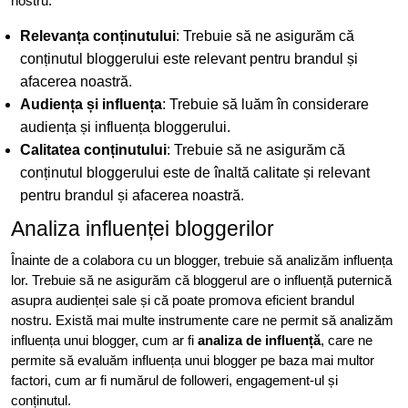
nostru.
Relevanța conținutului
: Trebuie să ne asigurăm că
conținutul bloggerului este relevant pentru brandul și
afacerea noastră.
Audiența și influența
: Trebuie să luăm în considerare
audiența și influența bloggerului.
Calitatea conținutului
: Trebuie să ne asigurăm că
conținutul bloggerului este de înaltă calitate și relevant
pentru brandul și afacerea noastră.
Analiza influenței bloggerilor
Înainte de a colabora cu un blogger, trebuie să analizăm influența
lor. Trebuie să ne asigurăm că bloggerul are o influență puternică
asupra audienței sale și că poate promova eficient brandul
nostru. Există mai multe instrumente care ne permit să analizăm
influența unui blogger, cum ar fi
analiza de influență
, care ne
permite să evaluăm influența unui blogger pe baza mai multor
factori, cum ar fi numărul de followeri, engagement-ul și
conținutul.