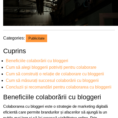
Categories:
Publicitate
Cuprins
Beneficiile colaborării cu bloggeri
Cum să alegi bloggerii potriviți pentru colaborare
Cum să construiți o relație de colaborare cu bloggerii
Cum să măsurați succesul colaborării cu bloggerii
Concluzii și recomandări pentru colaborarea cu bloggerii
Beneficiile colaborării cu bloggeri
Colaborarea cu bloggeri este o strategie de marketing digitală
eficientă care permite brandurilor și afacerilor să ajungă la un
public mai larg și să își crească vizibilitatea online. Prin