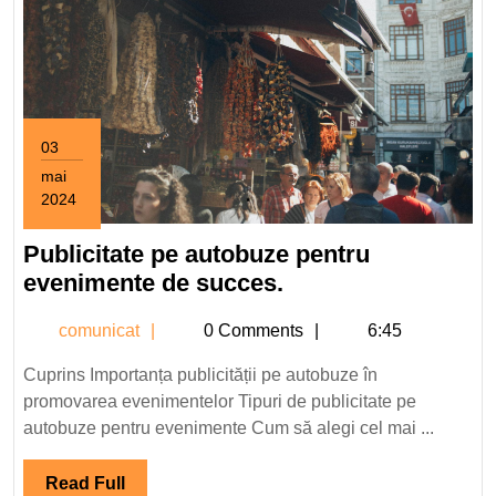
03
mai
2024
3
mai
Publicitate pe autobuze pentru
2024
Publicitate
evenimente de succes.
pe
comunicat
comunicat
0 Comments
6:45
autobuze
pentru
Cuprins Importanța publicității pe autobuze în
evenimente
promovarea evenimentelor Tipuri de publicitate pe
de
autobuze pentru evenimente Cum să alegi cel mai ...
succes.
Read
Read Full