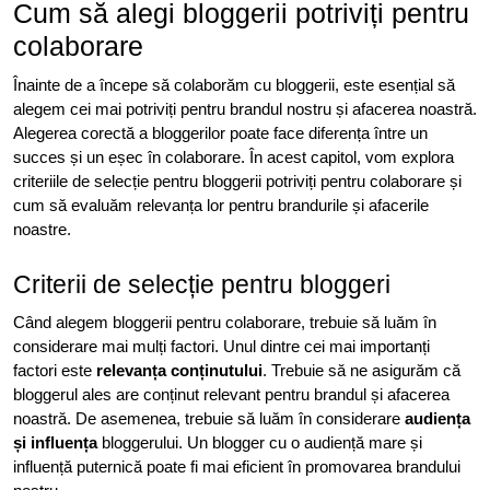
Cum să alegi bloggerii potriviți pentru
colaborare
Înainte de a începe să colaborăm cu bloggerii, este esențial să
alegem cei mai potriviți pentru brandul nostru și afacerea noastră.
Alegerea corectă a bloggerilor poate face diferența între un
succes și un eșec în colaborare. În acest capitol, vom explora
criteriile de selecție pentru bloggerii potriviți pentru colaborare și
cum să evaluăm relevanța lor pentru brandurile și afacerile
noastre.
Criterii de selecție pentru bloggeri
Când alegem bloggerii pentru colaborare, trebuie să luăm în
considerare mai mulți factori. Unul dintre cei mai importanți
factori este
relevanța conținutului
. Trebuie să ne asigurăm că
bloggerul ales are conținut relevant pentru brandul și afacerea
noastră. De asemenea, trebuie să luăm în considerare
audiența
și influența
bloggerului. Un blogger cu o audiență mare și
influență puternică poate fi mai eficient în promovarea brandului