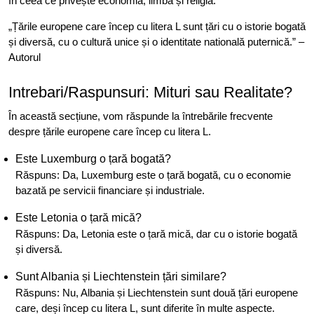
în ceea ce privește economia, limba și religia.
„Țările europene care încep cu litera L sunt țări cu o istorie bogată
și diversă, cu o cultură unice și o identitate natională puternică.” –
Autorul
Intrebari/Raspunsuri: Mituri sau Realitate?
În această secțiune, vom răspunde la întrebările frecvente
despre țările europene care încep cu litera L.
Este Luxemburg o țară bogată?
Răspuns: Da, Luxemburg este o țară bogată, cu o economie
bazată pe servicii financiare și industriale.
Este Letonia o țară mică?
Răspuns: Da, Letonia este o țară mică, dar cu o istorie bogată
și diversă.
Sunt Albania și Liechtenstein țări similare?
Răspuns: Nu, Albania și Liechtenstein sunt două țări europene
care, deși încep cu litera L, sunt diferite în multe aspecte.