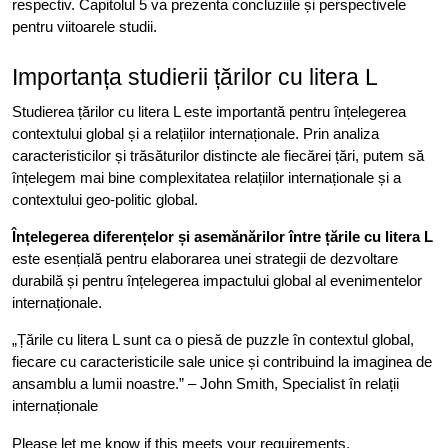
respectiv. Capitolul 5 va prezenta concluziile și perspectivele
pentru viitoarele studii.
Importanța studierii țărilor cu litera L
Studierea țărilor cu litera L este importantă pentru înțelegerea
contextului global și a relațiilor internaționale. Prin analiza
caracteristicilor și trăsăturilor distincte ale fiecărei țări, putem să
înțelegem mai bine complexitatea relațiilor internaționale și a
contextului geo-politic global.
Înțelegerea diferențelor și asemănărilor între țările cu litera L
este esențială pentru elaborarea unei strategii de dezvoltare
durabilă și pentru înțelegerea impactului global al evenimentelor
internaționale.
„Țările cu litera L sunt ca o piesă de puzzle în contextul global,
fiecare cu caracteristicile sale unice și contribuind la imaginea de
ansamblu a lumii noastre.” – John Smith, Specialist în relații
internaționale
Please let me know if this meets your requirements.