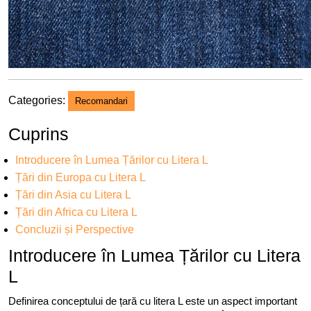
Categories:
Recomandari
Cuprins
Introducere în Lumea Țărilor cu Litera L
Țări din Europa cu Litera L
Țări din Asia cu Litera L
Țări din Africa cu Litera L
Concluzii și Perspective
Introducere în Lumea Țărilor cu Litera
L
Definirea conceptului de țară cu litera L este un aspect important