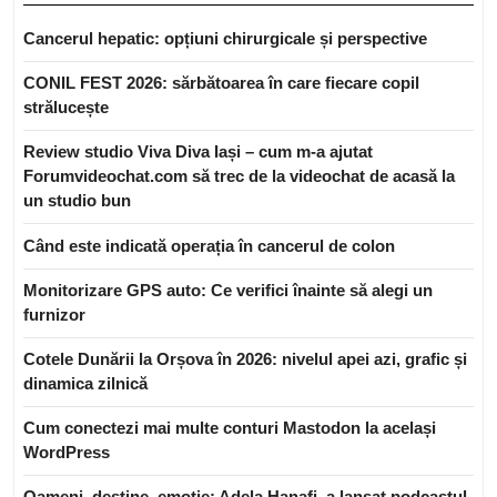
Cancerul hepatic: opțiuni chirurgicale și perspective
CONIL FEST 2026: sărbătoarea în care fiecare copil
strălucește
Review studio Viva Diva Iași – cum m-a ajutat
Forumvideochat.com să trec de la videochat de acasă la
un studio bun
Când este indicată operația în cancerul de colon
Monitorizare GPS auto: Ce verifici înainte să alegi un
furnizor
Cotele Dunării la Orșova în 2026: nivelul apei azi, grafic și
dinamica zilnică
Cum conectezi mai multe conturi Mastodon la același
WordPress
Oameni, destine, emoție: Adela Hanafi, a lansat podcastul