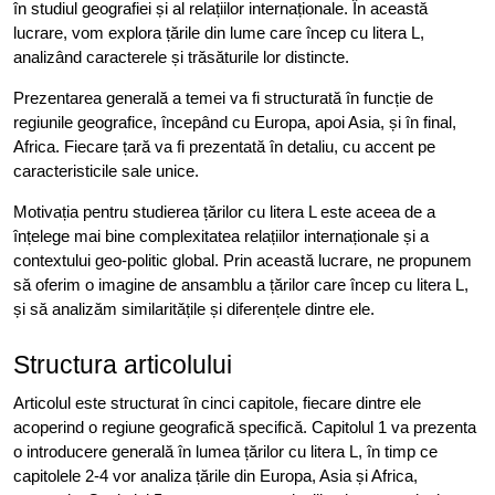
în studiul geografiei și al relațiilor internaționale. În această
lucrare, vom explora țările din lume care încep cu litera L,
analizând caracterele și trăsăturile lor distincte.
Prezentarea generală a temei va fi structurată în funcție de
regiunile geografice, începând cu Europa, apoi Asia, și în final,
Africa. Fiecare țară va fi prezentată în detaliu, cu accent pe
caracteristicile sale unice.
Motivația pentru studierea țărilor cu litera L este aceea de a
înțelege mai bine complexitatea relațiilor internaționale și a
contextului geo-politic global. Prin această lucrare, ne propunem
să oferim o imagine de ansamblu a țărilor care încep cu litera L,
și să analizăm similaritățile și diferențele dintre ele.
Structura articolului
Articolul este structurat în cinci capitole, fiecare dintre ele
acoperind o regiune geografică specifică. Capitolul 1 va prezenta
o introducere generală în lumea țărilor cu litera L, în timp ce
capitolele 2-4 vor analiza țările din Europa, Asia și Africa,