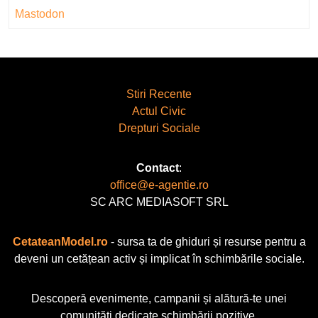
Mastodon
Stiri Recente
Actul Civic
Drepturi Sociale
Contact
:
office@e-agentie.ro
SC ARC MEDIASOFT SRL
CetateanModel.ro
- sursa ta de ghiduri și resurse pentru a
deveni un cetățean activ și implicat în schimbările sociale.
Descoperă evenimente, campanii și alătură-te unei
comunități dedicate schimbării pozitive.