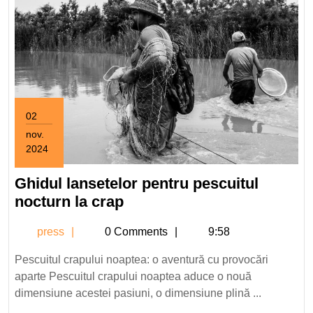
02
nov.
2024
2
noiembrie
Ghidul lansetelor pentru pescuitul
2024
Ghidul
nocturn la crap
lansetelor
press
press
0 Comments
9:58
pentru
pescuitul
Pescuitul crapului noaptea: o aventură cu provocări
nocturn
aparte Pescuitul crapului noaptea aduce o nouă
la
dimensiune acestei pasiuni, o dimensiune plină ...
crap