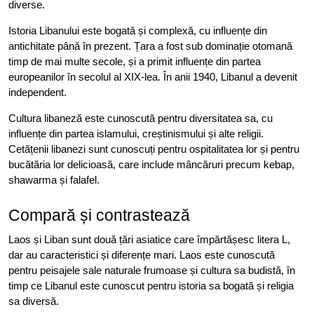
diverse.
Istoria Libanului este bogată și complexă, cu influențe din
antichitate până în prezent. Țara a fost sub dominație otomană
timp de mai multe secole, și a primit influențe din partea
europeanilor în secolul al XIX-lea. În anii 1940, Libanul a devenit
independent.
Cultura libaneză este cunoscută pentru diversitatea sa, cu
influențe din partea islamului, creștinismului și alte religii.
Cetățenii libanezi sunt cunoscuți pentru ospitalitatea lor și pentru
bucătăria lor delicioasă, care include mâncăruri precum kebap,
shawarma și falafel.
Compară și contrastează
Laos și Liban sunt două țări asiatice care împărtășesc litera L,
dar au caracteristici și diferențe mari. Laos este cunoscută
pentru peisajele sale naturale frumoase și cultura sa budistă, în
timp ce Libanul este cunoscut pentru istoria sa bogată și religia
sa diversă.