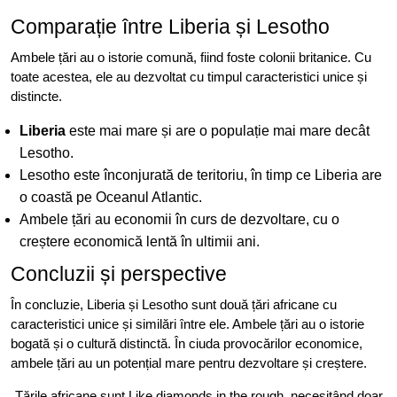
Comparație între Liberia și Lesotho
Ambele țări au o istorie comună, fiind foste colonii britanice. Cu
toate acestea, ele au dezvoltat cu timpul caracteristici unice și
distincte.
Liberia
este mai mare și are o populație mai mare decât
Lesotho.
Lesotho este înconjurată de teritoriu, în timp ce Liberia are
o coastă pe Oceanul Atlantic.
Ambele țări au economii în curs de dezvoltare, cu o
creștere economică lentă în ultimii ani.
Concluzii și perspective
În concluzie, Liberia și Lesotho sunt două țări africane cu
caracteristici unice și similări între ele. Ambele țări au o istorie
bogată și o cultură distinctă. În ciuda provocărilor economice,
ambele țări au un potențial mare pentru dezvoltare și creștere.
„Țările africane sunt Like diamonds in the rough, necesitând doar