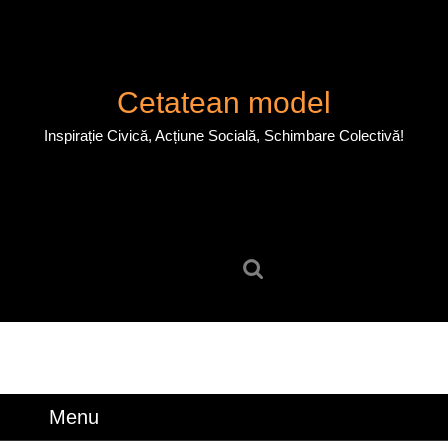
Skip
to
content
Skip
Cetatean model
to
content
Inspirație Civică, Acțiune Socială, Schimbare Colectivă!
Search
for:
Menu
Menu