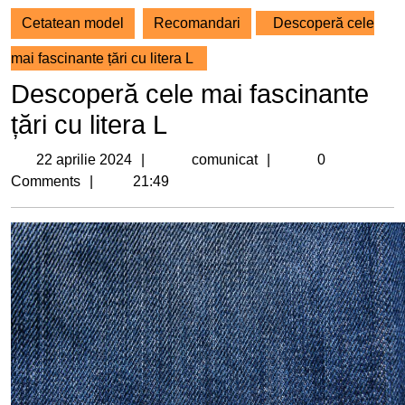
Cetatean model
Recomandari
Descoperă cele
mai fascinante țări cu litera L
Descoperă cele mai fascinante
țări cu litera L
22
comunicat
22 aprilie 2024
comunicat
0
aprilie
Comments
21:49
2024