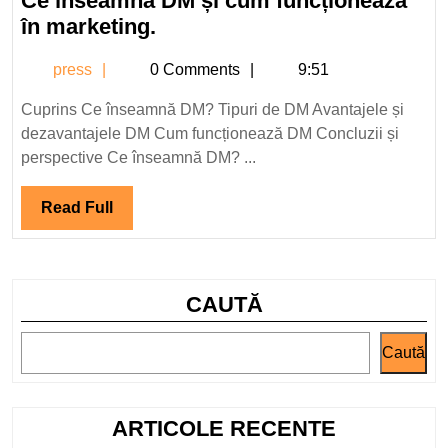
Ce înseamnă DM și cum funcționează
2024
Ce
în marketing.
înseamnă
press
press
0 Comments
9:51
DM
și
Cuprins Ce înseamnă DM? Tipuri de DM Avantajele și
cum
dezavantajele DM Cum funcționează DM Concluzii și
funcționează
perspective Ce înseamnă DM? ...
în
marketing.
Read
Read Full
Full
CAUTĂ
Caută
ARTICOLE RECENTE