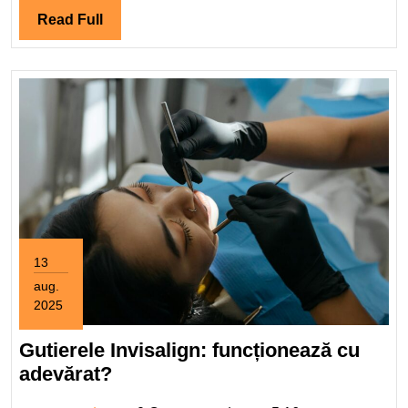
Read
Read Full
Full
13
aug.
2025
13
august
Gutierele Invisalign: funcționează cu
2025
Gutierele
adevărat?
Invisalign: