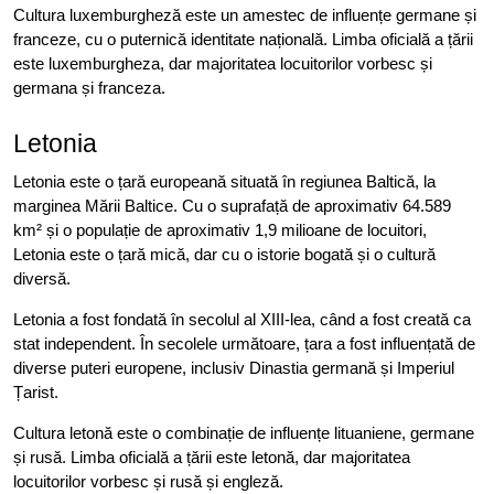
Cultura luxemburgheză este un amestec de influențe germane și
franceze, cu o puternică identitate națională. Limba oficială a țării
este luxemburgheza, dar majoritatea locuitorilor vorbesc și
germana și franceza.
Letonia
Letonia este o țară europeană situată în regiunea Baltică, la
marginea Mării Baltice. Cu o suprafață de aproximativ 64.589
km² și o populație de aproximativ 1,9 milioane de locuitori,
Letonia este o țară mică, dar cu o istorie bogată și o cultură
diversă.
Letonia a fost fondată în secolul al XIII-lea, când a fost creată ca
stat independent. În secolele următoare, țara a fost influențată de
diverse puteri europene, inclusiv Dinastia germană și Imperiul
Țarist.
Cultura letonă este o combinație de influențe lituaniene, germane
și rusă. Limba oficială a țării este letonă, dar majoritatea
locuitorilor vorbesc și rusă și engleză.