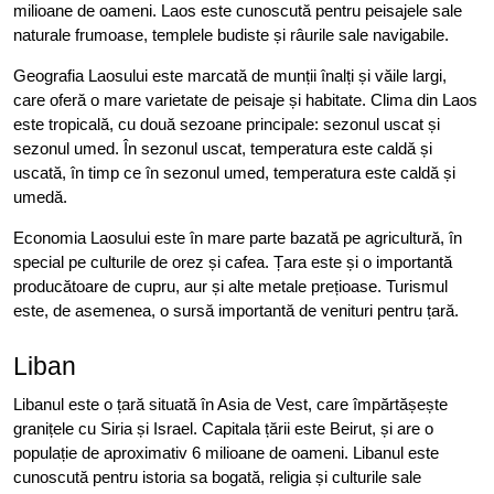
milioane de oameni. Laos este cunoscută pentru peisajele sale
naturale frumoase, templele budiste și râurile sale navigabile.
Geografia Laosului este marcată de munții înalți și văile largi,
care oferă o mare varietate de peisaje și habitate. Clima din Laos
este tropicală, cu două sezoane principale: sezonul uscat și
sezonul umed. În sezonul uscat, temperatura este caldă și
uscată, în timp ce în sezonul umed, temperatura este caldă și
umedă.
Economia Laosului este în mare parte bazată pe agricultură, în
special pe culturile de orez și cafea. Țara este și o importantă
producătoare de cupru, aur și alte metale prețioase. Turismul
este, de asemenea, o sursă importantă de venituri pentru țară.
Liban
Libanul este o țară situată în Asia de Vest, care împărtășește
granițele cu Siria și Israel. Capitala țării este Beirut, și are o
populație de aproximativ 6 milioane de oameni. Libanul este
cunoscută pentru istoria sa bogată, religia și culturile sale