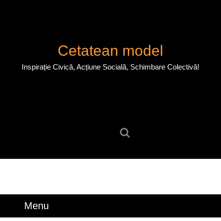
Skip
to
content
Skip
Cetatean model
to
content
Inspirație Civică, Acțiune Socială, Schimbare Colectivă!
Search
for:
Menu
Menu