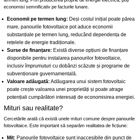
economisi semnificativ pe facturile lunare.
Economii pe termen lung:
Deși costul inițial poate părea
mare, panourile fotovoltaice pot aduce economii
substanțiale pe termen lung, reducând dependența de
rețelele de energie tradiționale.
Surse de finanțare:
Există diverse opțiuni de finanțare
disponibile pentru instalarea panourilor fotovoltaice,
inclusiv împrumuturi cu dobânzi scăzute și programe de
subvenționare guvernamentală.
Valoare adăugată:
Adăugarea unui sistem fotovoltaic
poate crește valoarea unei proprietăți și poate atrage
potențiali cumpărători interesați de economisirea energiei.
Mituri sau realitate?
Cercetările arată că există unele mituri comune despre panourile
fotovoltaice. Este important să separăm realitatea de ficțiune:
Mit:
Panourile fotovoltaice sunt inaccesibile din punct de