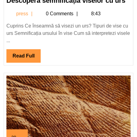
Des
Descoperă semnificația viselor cu urs
2024
sem
press
press
0 Comments
8:43
vis
cu
Cuprins Ce înseamnă să visezi un urs? Tipuri de vise cu
urs
urs Semnificația ursului în vise Cum să interpretezi visele
...
Read
Read Full
Full