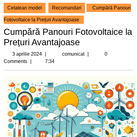
Cetatean model
Recomandari
Cumpără Panouri
Fotovoltaice la Prețuri Avantajoase
Cumpără Panouri Fotovoltaice la
Prețuri Avantajoase
3
comunicat
3 aprilie 2024
comunicat
0
aprilie
Comments
7:34
2024