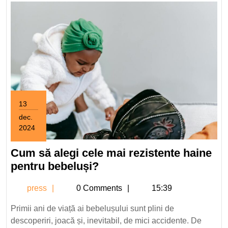
13
dec.
2024
13
decembrie
Cum să alegi cele mai rezistente haine
2024
Cum
pentru bebeluși?
să
press
press
0 Comments
15:39
alegi
cele
Primii ani de viață ai bebelușului sunt plini de
mai
descoperiri, joacă și, inevitabil, de mici accidente. De