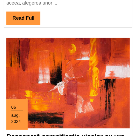
rezistente
aceea, alegerea unor ...
haine
pentru
Read
Read Full
bebeluși?
Full
06
aug.
2024
6
august