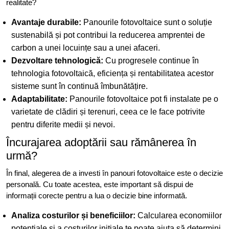
realitate?
Avantaje durabile:
Panourile fotovoltaice sunt o soluție
sustenabilă și pot contribui la reducerea amprentei de
carbon a unei locuințe sau a unei afaceri.
Dezvoltare tehnologică:
Cu progresele continue în
tehnologia fotovoltaică, eficiența și rentabilitatea acestor
sisteme sunt în continuă îmbunătățire.
Adaptabilitate:
Panourile fotovoltaice pot fi instalate pe o
varietate de clădiri și terenuri, ceea ce le face potrivite
pentru diferite medii și nevoi.
Încurajarea adoptării sau rămânerea în
urmă?
În final, alegerea de a investi în panouri fotovoltaice este o decizie
personală. Cu toate acestea, este important să dispui de
informații corecte pentru a lua o decizie bine informată.
Analiza costurilor și beneficiilor:
Calcularea economiilor
potențiale și a costurilor inițiale te poate ajuta să determini