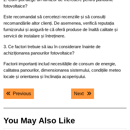
fotovoltaice?
Este recomandat să cercetezi recenziile și să consulți
recomandările altor clienți. De asemenea, verifică reputația
furnizorului și asigură-te că oferă produse de înaltă calitate și
servicii de instalare și întreținere.
3. Ce factori trebuie să iau în considerare înainte de
achiziționarea panourilor fotovoltaice?
Factorii importanți includ necesitățile de consum de energie,
calitatea panourilor, dimensionarea sistemului, condițiile meteo
locale și orientarea și înclinația acoperișului.
Navigare
Previous post:
Next post:
Previous
Next
în
articole
You May Also Like