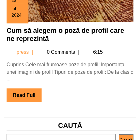
29
iul.
2024
29
iulie
Cum să alegem o poză de profil care
2024
Cum
ne reprezintă
să
press
press
0 Comments
6:15
alegem
o
Cuprins Cele mai frumoase poze de profil: Importanța
poză
unei imagini de profil Tipuri de poze de profil: De la clasic
de
...
profil
care
Read
Read Full
ne
Full
reprezintă
CAUTĂ