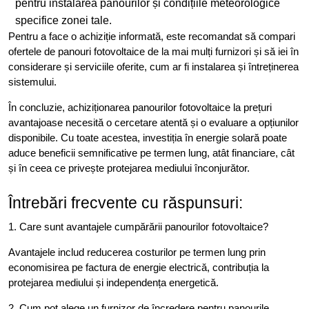
pentru instalarea panourilor și condițiile meteorologice
specifice zonei tale.
Pentru a face o achiziție informată, este recomandat să compari
ofertele de panouri fotovoltaice de la mai mulți furnizori și să iei în
considerare și serviciile oferite, cum ar fi instalarea și întreținerea
sistemului.
În concluzie, achiziționarea panourilor fotovoltaice la prețuri
avantajoase necesită o cercetare atentă și o evaluare a opțiunilor
disponibile. Cu toate acestea, investiția în energie solară poate
aduce beneficii semnificative pe termen lung, atât financiare, cât
și în ceea ce privește protejarea mediului înconjurător.
Întrebări frecvente cu răspunsuri:
1. Care sunt avantajele cumpărării panourilor fotovoltaice?
Avantajele includ reducerea costurilor pe termen lung prin
economisirea pe factura de energie electrică, contribuția la
protejarea mediului și independența energetică.
2. Cum pot alege un furnizor de încredere pentru panourile