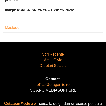
practice
Începe ROMANIAN ENERGY WEEK 2025!
Mastodon
Stiri Recente
Actul Civic
Drepturi Sociale
Contact
:
office@e-agentie.ro
SC ARC MEDIASOFT SRL
CetateanModel.ro
- sursa ta de ghiduri și resurse pentru a