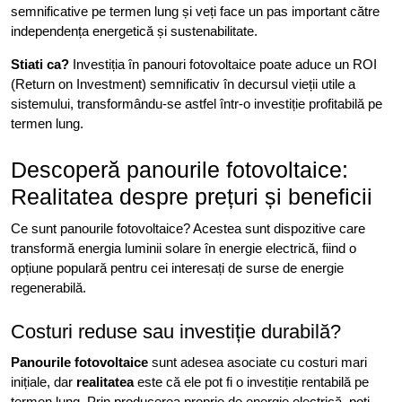
semnificative pe termen lung și veți face un pas important către
independența energetică și sustenabilitate.
Stiati ca?
Investiția în panouri fotovoltaice poate aduce un ROI
(Return on Investment) semnificativ în decursul vieții utile a
sistemului, transformându-se astfel într-o investiție profitabilă pe
termen lung.
Descoperă panourile fotovoltaice:
Realitatea despre prețuri și beneficii
Ce sunt panourile fotovoltaice? Acestea sunt dispozitive care
transformă energia luminii solare în energie electrică, fiind o
opțiune populară pentru cei interesați de surse de energie
regenerabilă.
Costuri reduse sau investiție durabilă?
Panourile fotovoltaice
sunt adesea asociate cu costuri mari
inițiale, dar
realitatea
este că ele pot fi o investiție rentabilă pe
termen lung. Prin producerea proprie de energie electrică, poți