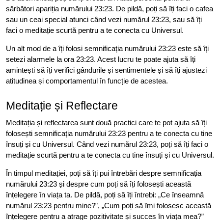
sărbători apariția numărului 23:23. De pildă, poți să îți faci o cafea
sau un ceai special atunci când vezi numărul 23:23, sau să îți
faci o meditație scurtă pentru a te conecta cu Universul.
Un alt mod de a îți folosi semnificația numărului 23:23 este să îți
setezi alarmele la ora 23:23. Acest lucru te poate ajuta să îți
amintești să îți verifici gândurile și sentimentele și să îți ajustezi
atitudinea și comportamentul în funcție de acestea.
Meditație și Reflectare
Meditația și reflectarea sunt două practici care te pot ajuta să îți
folosești semnificația numărului 23:23 pentru a te conecta cu tine
însuți și cu Universul. Când vezi numărul 23:23, poți să îți faci o
meditație scurtă pentru a te conecta cu tine însuți și cu Universul.
În timpul meditației, poți să îți pui întrebări despre semnificația
numărului 23:23 și despre cum poți să îți folosești această
înțelegere în viața ta. De pildă, poți să îți întrebi: „Ce înseamnă
numărul 23:23 pentru mine?”, „Cum poți să îmi folosesc această
înțelegere pentru a atrage pozitivitate și succes în viața mea?”