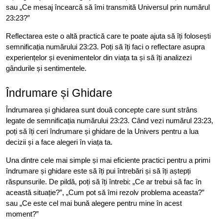
sau „Ce mesaj încearcă să îmi transmită Universul prin numărul
23:23?”
Reflectarea este o altă practică care te poate ajuta să îți folosești
semnificația numărului 23:23. Poți să îți faci o reflectare asupra
experiențelor și evenimentelor din viața ta și să îți analizezi
gândurile și sentimentele.
Îndrumare și Ghidare
Îndrumarea și ghidarea sunt două concepte care sunt strâns
legate de semnificația numărului 23:23. Când vezi numărul 23:23,
poți să îți ceri îndrumare și ghidare de la Univers pentru a lua
decizii și a face alegeri în viața ta.
Una dintre cele mai simple și mai eficiente practici pentru a primi
îndrumare și ghidare este să îți pui întrebări și să îți aștepți
răspunsurile. De pildă, poți să îți întrebi: „Ce ar trebui să fac în
această situație?”, „Cum pot să îmi rezolv problema aceasta?”
sau „Ce este cel mai bună alegere pentru mine în acest
moment?”