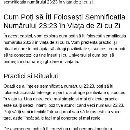
semnificația numărului 23:23 în viața de zi cu zi.
Cum Poți să Îți Folosești Semnificația
Numărului 23:23 în Viața de Zi cu Zi
În acest capitol, vom explora cum poți să îți folosești semnificația
numărului 23:23 în viața de zi cu zi. Vom prezenta practici și
ritualuri care te pot ajuta să atragi pozitivitate și succes, cum poți
să te conectezi cu tine însuți și cu Universul și cum poți să
primești îndrumare și ghidare în viața ta.
Practici și Ritualuri
Odată ce ai înțeles semnificația numărului 23:23, poți să îți
folosești această înțelegere pentru a atrage pozitivitate și succes
în viața ta. Una dintre cele mai simple și mai eficiente practici
este să îți setezi intenții pozitive atunci când vezi numărul 23:23.
Poți să îți scrii intențiile într-un jurnal sau să le rostești cu voce
tare, astfel încât să le faci mai concrete și mai reale.
De asemenea, poți să îți creezi un ritual personal pentru a