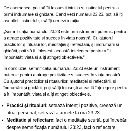
De asemenea, poți să îți folosești intuiția și instinctul pentru a
primi îndrumare și ghidare. Când vezi numărul 23:23, poți să îți
asculteți instinctul și să îți urmezi intuiția.
„Semnificația numărului 23:23 este un instrument puternic pentru
a atrage pozitivitate și succes în viața noastră. Cu ajutorul
practicilor și ritualurilor, meditației și reflectării, și îndrumării și
ghidării, poți să îți folosești această înțelegere pentru a îți
îmbunătăți viața și a îți atingeți obiectivele.”
În concluzie, semnificația numărului 23:23 este un instrument
puternic pentru a atrage pozitivitate și succes în viața noastră.
Cu ajutorul practicilor și ritualurilor, meditației și reflectării, și
îndrumării și ghidării, poți să îți folosești această înțelegere pentru
a îți îmbunătăți viața și a îți atingeți obiectivele.
Practici și ritualuri
: setează intenții pozitive, creează un
ritual personal, setează alarmele la ora 23:23
Meditație și reflectare
: faci o meditație scurtă, pui întrebări
despre semnificația numărului 23:23, faci o reflectare