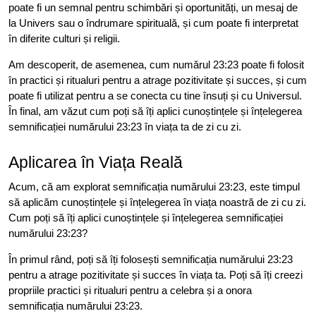
poate fi un semnal pentru schimbări și oportunități, un mesaj de
la Univers sau o îndrumare spirituală, și cum poate fi interpretat
în diferite culturi și religii.
Am descoperit, de asemenea, cum numărul 23:23 poate fi folosit
în practici și ritualuri pentru a atrage pozitivitate și succes, și cum
poate fi utilizat pentru a se conecta cu tine însuți și cu Universul.
În final, am văzut cum poți să îți aplici cunoștințele și înțelegerea
semnificației numărului 23:23 în viața ta de zi cu zi.
Aplicarea în Viața Reală
Acum, că am explorat semnificația numărului 23:23, este timpul
să aplicăm cunoștințele și înțelegerea în viața noastră de zi cu zi.
Cum poți să îți aplici cunoștințele și înțelegerea semnificației
numărului 23:23?
În primul rând, poți să îți folosești semnificația numărului 23:23
pentru a atrage pozitivitate și succes în viața ta. Poți să îți creezi
propriile practici și ritualuri pentru a celebra și a onora
semnificația numărului 23:23.