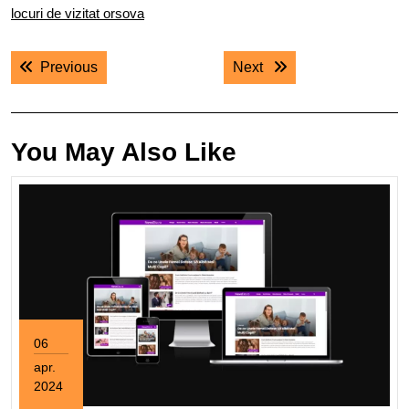
locuri de vizitat orsova
Navigare
Previous post:
Next post:
Previous
Next
în
articole
You May Also Like
06
apr.
2024
6