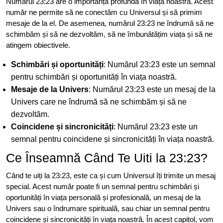
Numărul 23:23 are o importanță profundă în viața noastră. Acest
număr ne permite să ne conectăm cu Universul și să primim
mesaje de la el. De asemenea, numărul 23:23 ne îndrumă să ne
schimbăm și să ne dezvoltăm, să ne îmbunătățim viața și să ne
atingem obiectivele.
Schimbări și oportunități
: Numărul 23:23 este un semnal
pentru schimbări și oportunități în viața noastră.
Mesaje de la Univers
: Numărul 23:23 este un mesaj de la
Univers care ne îndrumă să ne schimbăm și să ne
dezvoltăm.
Coincidene și sincronicități
: Numărul 23:23 este un
semnal pentru coincidene și sincronicități în viața noastră.
Ce Înseamnă Când Te Uiti la 23:23?
Când te uiți la 23:23, este ca și cum Universul îți trimite un mesaj
special. Acest număr poate fi un semnal pentru schimbări și
oportunități în viața personală și profesională, un mesaj de la
Univers sau o îndrumare spirituală, sau chiar un semnal pentru
coincidene și sincronicități în viața noastră. În acest capitol, vom