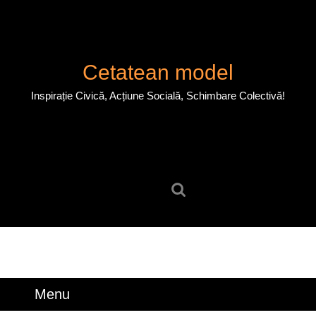
Skip
to
content
Skip
Cetatean model
to
content
Inspirație Civică, Acțiune Socială, Schimbare Colectivă!
Search
for:
Menu
Menu