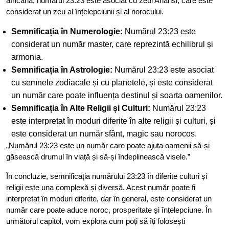
africană, numărul 23:23 este asociat cu zeul Anansi, care este
considerat un zeu al înțelepciunii și al norocului.
Semnificația în Numerologie:
Numărul 23:23 este
considerat un număr master, care reprezintă echilibrul și
armonia.
Semnificația în Astrologie:
Numărul 23:23 este asociat
cu semnele zodiacale și cu planetele, și este considerat
un număr care poate influența destinul și soarta oamenilor.
Semnificația în Alte Religii și Culturi:
Numărul 23:23
este interpretat în moduri diferite în alte religii și culturi, și
este considerat un număr sfânt, magic sau norocos.
„Numărul 23:23 este un număr care poate ajuta oamenii să-și
găsească drumul în viață și să-și îndeplinească visele.”
În concluzie, semnificația numărului 23:23 în diferite culturi și
religii este una complexă și diversă. Acest număr poate fi
interpretat în moduri diferite, dar în general, este considerat un
număr care poate aduce noroc, prosperitate și înțelepciune. În
următorul capitol, vom explora cum poți să îți folosești