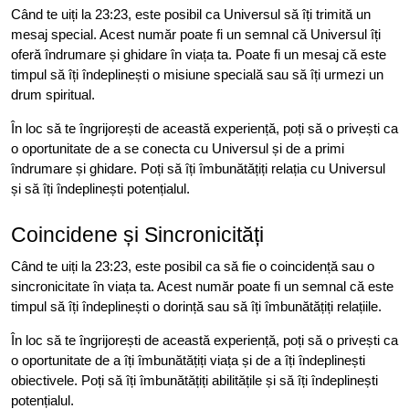
Când te uiți la 23:23, este posibil ca Universul să îți trimită un
mesaj special. Acest număr poate fi un semnal că Universul îți
oferă îndrumare și ghidare în viața ta. Poate fi un mesaj că este
timpul să îți îndeplinești o misiune specială sau să îți urmezi un
drum spiritual.
În loc să te îngrijorești de această experiență, poți să o privești ca
o oportunitate de a se conecta cu Universul și de a primi
îndrumare și ghidare. Poți să îți îmbunătățiți relația cu Universul
și să îți îndeplinești potențialul.
Coincidene și Sincronicități
Când te uiți la 23:23, este posibil ca să fie o coincidență sau o
sincronicitate în viața ta. Acest număr poate fi un semnal că este
timpul să îți îndeplinești o dorință sau să îți îmbunătățiți relațiile.
În loc să te îngrijorești de această experiență, poți să o privești ca
o oportunitate de a îți îmbunătățiți viața și de a îți îndeplinești
obiectivele. Poți să îți îmbunătățiți abilitățile și să îți îndeplinești
potențialul.