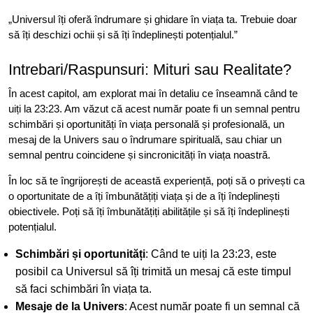
„Universul îți oferă îndrumare și ghidare în viața ta. Trebuie doar
să îți deschizi ochii și să îți îndeplinești potențialul.”
Intrebari/Raspunsuri: Mituri sau Realitate?
În acest capitol, am explorat mai în detaliu ce înseamnă când te
uiți la 23:23. Am văzut că acest număr poate fi un semnal pentru
schimbări și oportunități în viața personală și profesională, un
mesaj de la Univers sau o îndrumare spirituală, sau chiar un
semnal pentru coincidene și sincronicități în viața noastră.
În loc să te îngrijorești de această experiență, poți să o privești ca
o oportunitate de a îți îmbunătățiți viața și de a îți îndeplinești
obiectivele. Poți să îți îmbunătățiți abilitățile și să îți îndeplinești
potențialul.
Schimbări și oportunități
: Când te uiți la 23:23, este
posibil ca Universul să îți trimită un mesaj că este timpul
să faci schimbări în viața ta.
Mesaje de la Univers
: Acest număr poate fi un semnal că