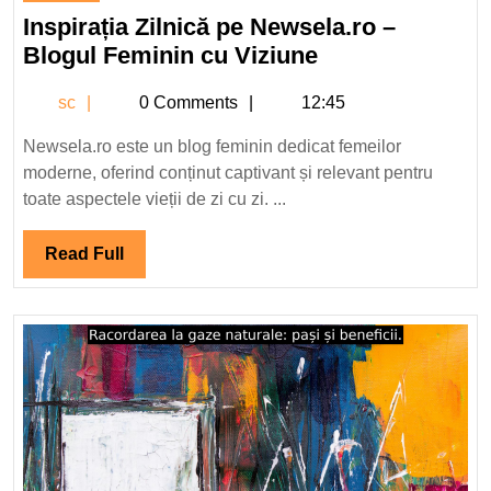
aprilie
Inspirația Zilnică pe Newsela.ro –
2024
Inspirația
Blogul Feminin cu Viziune
Zilnică
sc
sc
0 Comments
12:45
pe
Newsela.ro
Newsela.ro este un blog feminin dedicat femeilor
–
moderne, oferind conținut captivant și relevant pentru
Blogul
toate aspectele vieții de zi cu zi. ...
Feminin
cu
Read
Read Full
Viziune
Full