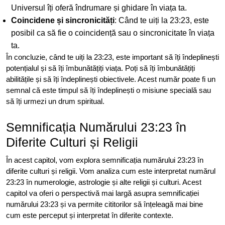
Universul îți oferă îndrumare și ghidare în viața ta.
Coincidene și sincronicități
: Când te uiți la 23:23, este
posibil ca să fie o coincidență sau o sincronicitate în viața
ta.
În concluzie, când te uiți la 23:23, este important să îți îndeplinești
potențialul și să îți îmbunătățiți viața. Poți să îți îmbunătățiți
abilitățile și să îți îndeplinești obiectivele. Acest număr poate fi un
semnal că este timpul să îți îndeplinești o misiune specială sau
să îți urmezi un drum spiritual.
Semnificația Numărului 23:23 în
Diferite Culturi și Religii
În acest capitol, vom explora semnificația numărului 23:23 în
diferite culturi și religii. Vom analiza cum este interpretat numărul
23:23 în numerologie, astrologie și alte religii și culturi. Acest
capitol va oferi o perspectivă mai largă asupra semnificației
numărului 23:23 și va permite cititorilor să înțeleagă mai bine
cum este perceput și interpretat în diferite contexte.