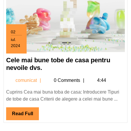
02
iul.
2024
2
iulie
Cele mai bune tobe de casa pentru
2024
Cele
nevoile dvs.
mai
comunicat
comunicat
0 Comments
4:44
bune
tobe
Cuprins Cea mai buna toba de casa: Introducere Tipuri
de
de tobe de casa Criterii de alegere a celei mai bune ...
casa
pentru
Read
Read Full
nevoile
Full
dvs.