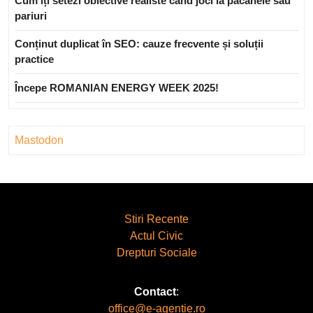
Cum îți setezi obiective realiste când joci la păcănele sau
pariuri
Conținut duplicat în SEO: cauze frecvente și soluții
practice
Începe ROMANIAN ENERGY WEEK 2025!
Mastodon
Stiri Recente
Actul Civic
Drepturi Sociale
Contact
:
office@e-agentie.ro