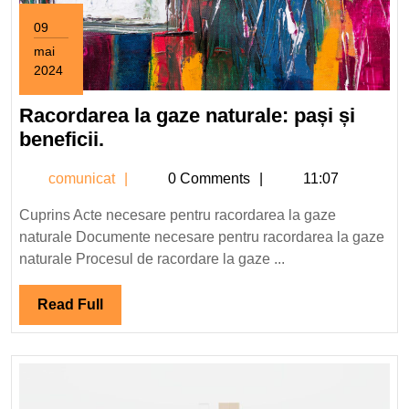
09
mai
2024
9
mai
Racordarea la gaze naturale: pași și
2024
Racordarea
beneficii.
la
comunicat
comunicat
0 Comments
11:07
gaze
naturale:
Cuprins Acte necesare pentru racordarea la gaze
pași
naturale Documente necesare pentru racordarea la gaze
și
naturale Procesul de racordare la gaze ...
beneficii.
Read
Read Full
Full