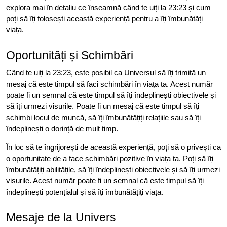
explora mai în detaliu ce înseamnă când te uiți la 23:23 și cum
poți să îți folosești această experiență pentru a îți îmbunătăți
viața.
Oportunități și Schimbări
Când te uiți la 23:23, este posibil ca Universul să îți trimită un
mesaj că este timpul să faci schimbări în viața ta. Acest număr
poate fi un semnal că este timpul să îți îndeplinești obiectivele și
să îți urmezi visurile. Poate fi un mesaj că este timpul să îți
schimbi locul de muncă, să îți îmbunătățiți relațiile sau să îți
îndeplinești o dorință de mult timp.
În loc să te îngrijorești de această experiență, poți să o privești ca
o oportunitate de a face schimbări pozitive în viața ta. Poți să îți
îmbunătățiți abilitățile, să îți îndeplinești obiectivele și să îți urmezi
visurile. Acest număr poate fi un semnal că este timpul să îți
îndeplinești potențialul și să îți îmbunătățiți viața.
Mesaje de la Univers