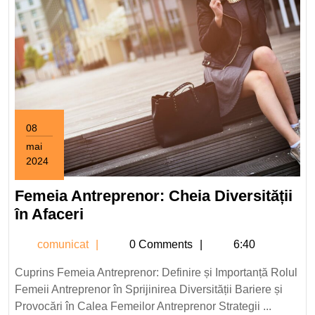
08
mai
2024
8
mai
Femeia Antreprenor: Cheia Diversității
2024
Femeia
în Afaceri
Antreprenor:
comunicat
comunicat
0 Comments
6:40
Cheia
Diversității
Cuprins Femeia Antreprenor: Definire și Importanță Rolul
în
Femeii Antreprenor în Sprijinirea Diversității Bariere și
Afaceri
Provocări în Calea Femeilor Antreprenor Strategii ...