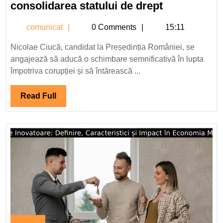
Nicolae
consolidarea statului de drept
Ciucă
comunicat
comunicat
0 Comments
15:11
candidat
la
Nicolae Ciucă, candidat la Președinția României, se
Președinția
angajează să aducă o schimbare semnificativă în lupta
României:
împotriva corupției și să întărească ...
Lupta
împotriva
Read
Read Full
corupției
Full
și
consolidare
statului
de
drept