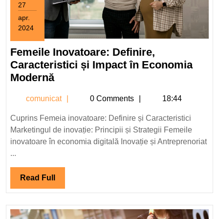
27
apr.
2024
27
aprilie
Femeile Inovatoare: Definire,
2024
Caracteristici și Impact în Economia
Femeile
Modernă
Inovatoare:
comunicat
comunicat
0 Comments
18:44
Definire,
Caracteristici
Cuprins Femeia inovatoare: Definire și Caracteristici
și
Marketingul de inovație: Principii și Strategii Femeile
Impact
inovatoare în economia digitală Inovație și Antreprenoriat
în
...
Economia
Modernă
Read
Read Full
Full