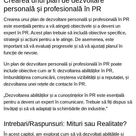
Crearea unui plan de dezvoltare
personală și profesională în PR
Crearea unui plan de dezvoltare personală și profesională în PR
este esențială pentru a vă atingeți obiectivele și a deveni un
expert în PR. Acest plan trebuie să includă obiective specifice,
strategii și acțiuni pentru a le atinge. De asemenea, este
important să vă evaluați progresele și să vă ajustați planul în
funcție de nevoie.
Un plan de dezvoltare personală și profesională în PR poate
include obiective cum ar fi: dezvoltarea abilităților în PR,
îmbunătățirea comunicării, creșterea vizibilității și a reputației, și
dezvoltarea unei rețele de contacte în PR.
„Dezvoltarea abilităților și a cunoștințelor în PR este esențială
pentru a deveni un expert în comunicare. Trebuie să fiți dispus să
învățați și să vă adaptați la schimbările din industrie.”
Intrebari/Raspunsuri: Mituri sau Realitate?
În acest capitol, am explorat cum să vă dezvoltați abilitățile și