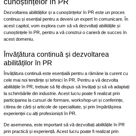
cunoștințelor în PR
Dezvoltarea abilităților și a cunoștințelor în PR este un proces
continuu și esențial pentru a deveni un expert în comunicare. În
acest capitol, vom explora cum să vă dezvoltați abilitățile și
cunoștințele în PR, pentru a vă construi o carieră de succes în
acest domeniu.
Învățătura continuă și dezvoltarea
abilităților în PR
Învățătura continuă este esențială pentru a rămâne la curent cu
cele mai noi tendințe și tehnici în PR. Pentru a vă dezvolta
abilitățile în PR, trebuie să fiți dispus să învățați și să vă adaptați
la schimbările din industrie. Acest lucru poate fi realizat prin
participarea la cursuri de formare, workshop-uri și conferințe,
citirea de cărți și articole de specialitate, și prin împărtășirea
experienței cu alți profesioniști în PR.
De asemenea, este important să vă dezvoltați abilitățile în PR
prin practică și experiență. Acest lucru poate fi realizat prin