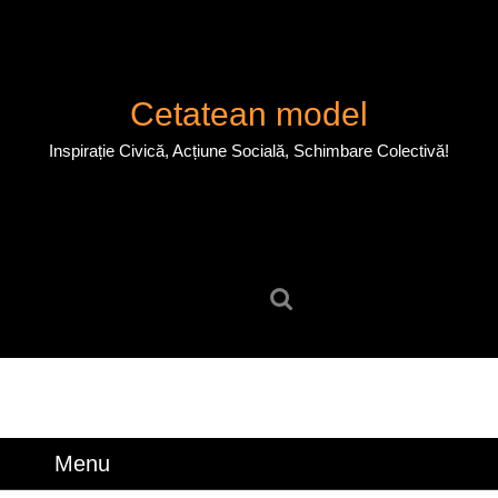
Skip
to
content
Skip
Cetatean model
to
content
Inspirație Civică, Acțiune Socială, Schimbare Colectivă!
Search
for:
Menu
Menu