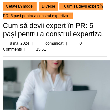
Cetatean model
Diverse
Cum să devii expert în
PR: 5 pași pentru a construi expertiza.
Cum să devii expert în PR: 5
pași pentru a construi expertiza.
8
comunicat
8 mai 2024
comunicat
0
mai
Comments
15:51
2024