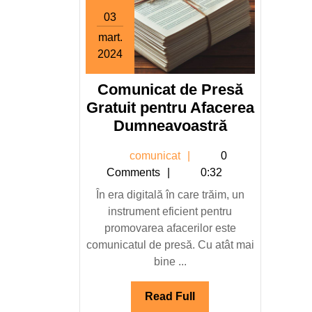
03
mart.
2024
3
Comunicat de Presă
martie
2024
Gratuit pentru Afacerea
Comunicat
Dumneavoastră
de
comunicat
comunicat
0
Presă
Comments
0:32
Gratuit
În era digitală în care trăim, un
pentru
instrument eficient pentru
Afacerea
promovarea afacerilor este
Dumneavoa
comunicatul de presă. Cu atât mai
bine ...
Read
Read Full