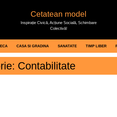
Cetatean model
Inspirație Civică, Acțiune Socială, Schimbare
Colectivă!
ECA
CASA SI GRADINA
SANATATE
TIMP LIBER
rie:
Contabilitate