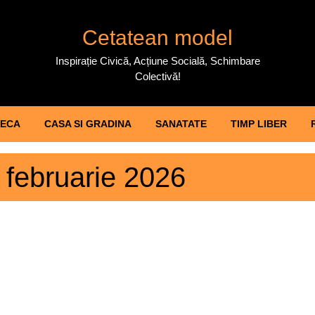
Cetatean model
Inspirație Civică, Acțiune Socială, Schimbare
Colectivă!
ECA
CASA SI GRADINA
SANATATE
TIMP LIBER
 februarie 2026