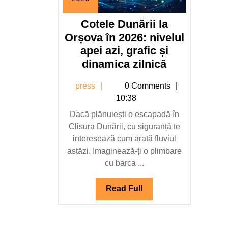
13
februarie
Cotele Dunării la
2026
Orșova în 2026: nivelul
apei azi, grafic și
Cotele
dinamica zilnică
Dunării
press
press
0 Comments
la
10:38
Orșova
Dacă plănuiești o escapadă în
în
Clisura Dunării, cu siguranță te
2026:
interesează cum arată fluviul
nivelul
astăzi. Imaginează-ți o plimbare
apei
cu barca ...
azi,
grafic
Read
Read Full
și
Full
dinamica
zilnică