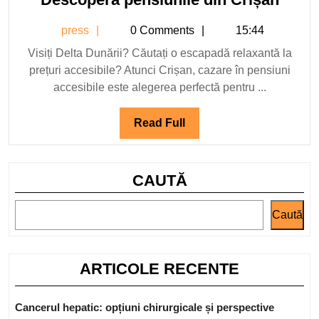
2025
pensi
press
press
0 Comments
15:44
din
Crișa
Visiți Delta Dunării? Căutați o escapadă relaxantă la
prețuri accesibile? Atunci Crișan, cazare în pensiuni
accesibile este alegerea perfectă pentru ...
Read
Read Full
Full
CAUTĂ
Caută
ARTICOLE RECENTE
Cancerul hepatic: opțiuni chirurgicale și perspective