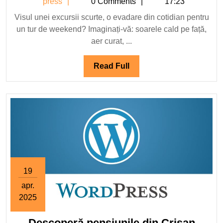
press
press
0 Comments
17:23
excursii
de
Visul unei excursii scurte, o evadare din cotidian pentru
un tur de weekend? Imaginați-vă: soarele cald pe față,
weekend
aer curat, ...
în
Delta
Read
Read Full
Full
19
apr.
2025
19
Desc
aprilie
Descoperă pensiunile din Crișan