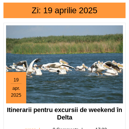
Zi:
19 aprilie 2025
19
apr.
2025
19
Itinerarii pentru excursii de weekend în
aprilie
2025
Itinerarii
Delta
pentru