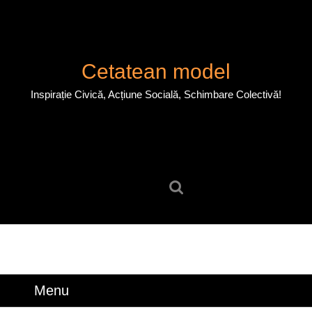
Skip
to
content
Skip
Cetatean model
to
content
Inspirație Civică, Acțiune Socială, Schimbare Colectivă!
Search
for:
Menu
Menu