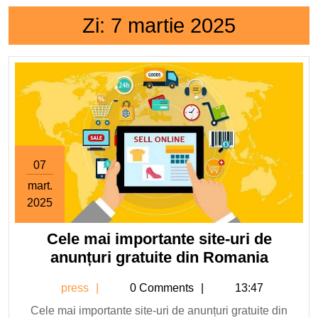
Zi:
7 martie 2025
07
mart.
2025
7
martie
Cele mai importante site-uri de
2025
Cele
anunțuri gratuite din Romania
mai
press
press
0 Comments
13:47
import
site-
Cele mai importante site-uri de anunțuri gratuite din