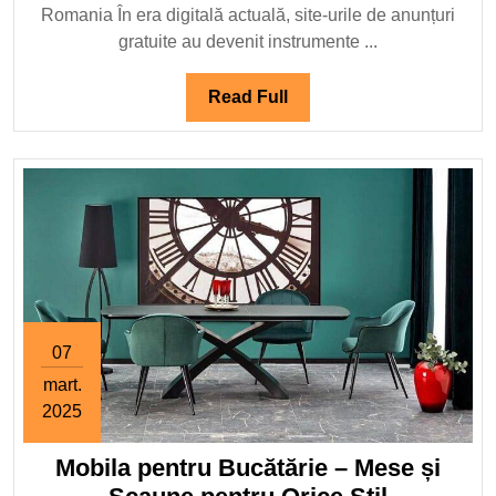
Romania În era digitală actuală, site-urile de anunțuri
uri
gratuite au devenit instrumente ...
de
anunțu
Read
Read Full
gratuit
Full
din
Roman
07
mart.
2025
7
Mobila pentru Bucătărie – Mese și
martie
2025
Mobila