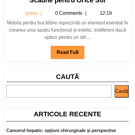
Scaune pentru Orice Stil
pentru
press
press
0 Comments
12:19
Bucătărie
–
Mobila pentru bucătărie reprezintă un element esențial în
crearea unui spațiu funcțional și estetic. Indiferent dacă
Mese
optezi pentru un stil ...
și
Scaune
Read
Read Full
pentru
Full
Orice
Stil
CAUTĂ
Caută
ARTICOLE RECENTE
Cancerul hepatic: opțiuni chirurgicale și perspective