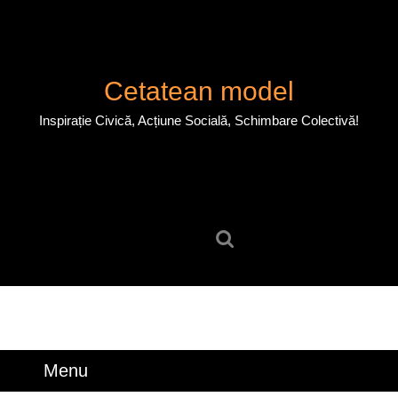
Skip
to
content
Skip
Cetatean model
to
content
Inspirație Civică, Acțiune Socială, Schimbare Colectivă!
Search
for:
Menu
Menu