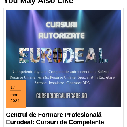
You May Also Like
17
mart.
2024
17
martie
Centrul de Formare Profesională
2024
Eurodeal: Cursuri de Competențe