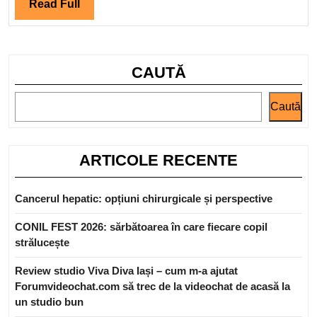
la
Read
Read Full
creșt
Full
salar
în
CAUTĂ
2024
în
Caută
Româ
ARTICOLE RECENTE
Cancerul hepatic: opțiuni chirurgicale și perspective
CONIL FEST 2026: sărbătoarea în care fiecare copil
strălucește
Review studio Viva Diva Iași – cum m-a ajutat
Forumvideochat.com să trec de la videochat de acasă la
un studio bun