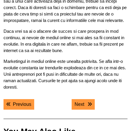
sau a unui care activeaza deja in domeniu, trebuie sa incepi
corect. Daca iti doresti sa faci o schimbare pentru ca esti deja pe
piata de ceva timp si simti ca proiectul tau are nevoie de o
improspatare, ramai la curent cu informatiile cele mai relevante.
Daca vrei sa ai o afacere de succes si care prospera in mod
continuu, ai nevoie de mediul online si mai ales sa fii constant in
evolutie. In era digitala in care ne aflam, trebuie sa fii prezent pe
internet ca sa ai rezultate bune.
Marketingul in mediul online este unealta potrivita. Se afla intr-o
evolutie constanta iar trendurile explodeaza din ce in ce mai des.
Unii antreprenori pot fi pusi in dificultate de multe ori, daca nu
raman actualizati. Cursurile te pot ajuta sa ajungi acolo unde iti
doresti.
Navigare
Previous post:
Next post:
Previous
Next
în
articole