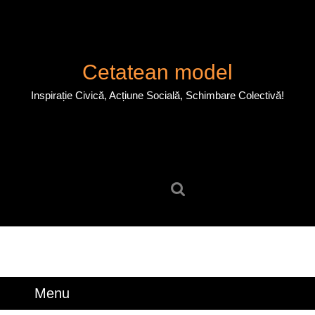
Skip
to
content
Skip
Cetatean model
to
content
Inspirație Civică, Acțiune Socială, Schimbare Colectivă!
Search
for:
Menu
Menu