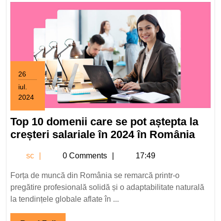
26
iul.
2024
26
iulie
Top 10 domenii care se pot aștepta la
2024
Top
creșteri salariale în 2024 în România
10
sc
sc
0 Comments
17:49
dome
care
Forța de muncă din România se remarcă printr-o
se
pregătire profesională solidă și o adaptabilitate naturală
pot
la tendințele globale aflate în ...
aștep