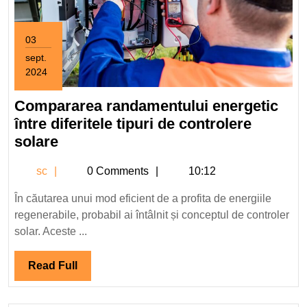
03
sept.
2024
3
septembrie
Compararea randamentului energetic
2024
între diferitele tipuri de controlere
Compararea
solare
randamentului
sc
sc
0 Comments
10:12
energetic
între
În căutarea unui mod eficient de a profita de energiile
diferitele
regenerabile, probabil ai întâlnit și conceptul de controler
tipuri
solar. Aceste ...
de
controlere
Read
Read Full
solare
Full