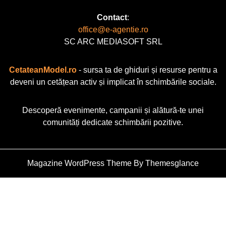
Contact
:
office@e-agentie.ro
SC ARC MEDIASOFT SRL
CetateanModel.ro
- sursa ta de ghiduri și resurse pentru a
deveni un cetățean activ și implicat în schimbările sociale.
Descoperă evenimente, campanii și alătură-te unei
comunități dedicate schimbării pozitive.
Magazine WordPress Theme
By Themesglance