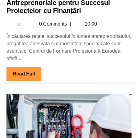
Antreprenoriale pentru Succesul
Centrul
Proiectelor cu Finanțări
de
sc
sc
0 Comments
10:00
Formare
Profesională
În căutarea rețetei succesului în lumea antreprenoriatului,
Eurodeal:
pregătirea adecvată și cunoștințele specializate sunt
Cursuri
esențiale. Centrul de Formare Profesională Eurodeal
de
oferă ...
Competențe
Antreprenoriale
Read
Read Full
Full
pentru
Succesul
Proiectelor
cu
Finanțări