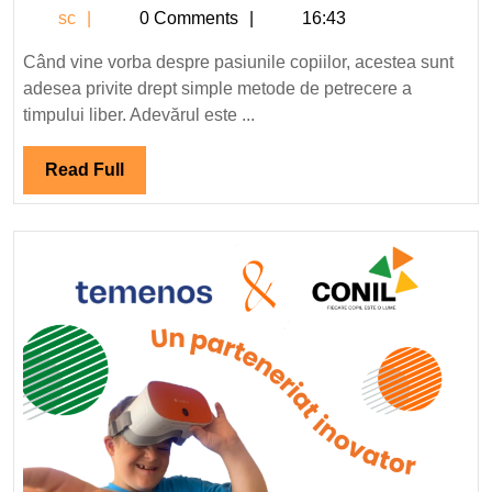
sc
sc
0 Comments
16:43
Papazicu,
Kid
Când vine vorba despre pasiunile copiilor, acestea sunt
Ambassador
adesea privite drept simple metode de petrecere a
Novakid,
timpului liber. Adevărul este ...
punctează
rolul
Read
Read Full
părinților
Full
în
fructificarea
potențialului
copiilor