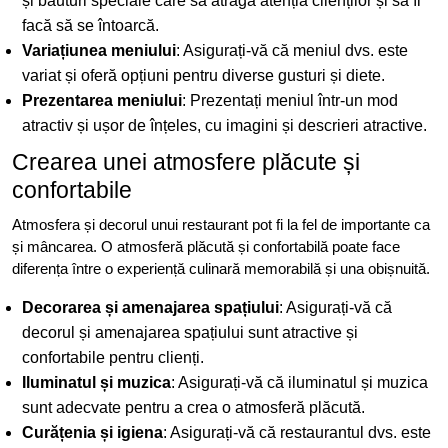
și băuturi speciale care să atragă atenția clienților și să îi
facă să se întoarcă.
Variațiunea meniului
: Asigurați-vă că meniul dvs. este
variat și oferă opțiuni pentru diverse gusturi și diete.
Prezentarea meniului
: Prezentați meniul într-un mod
atractiv și ușor de înțeles, cu imagini și descrieri atractive.
Crearea unei atmosfere plăcute și
confortabile
Atmosfera și decorul unui restaurant pot fi la fel de importante ca
și mâncarea. O atmosferă plăcută și confortabilă poate face
diferența între o experiență culinară memorabilă și una obișnuită.
Decorarea și amenajarea spațiului
: Asigurați-vă că
decorul și amenajarea spațiului sunt atractive și
confortabile pentru clienți.
Iluminatul și muzica
: Asigurați-vă că iluminatul și muzica
sunt adecvate pentru a crea o atmosferă plăcută.
Curățenia și igiena
: Asigurați-vă că restaurantul dvs. este