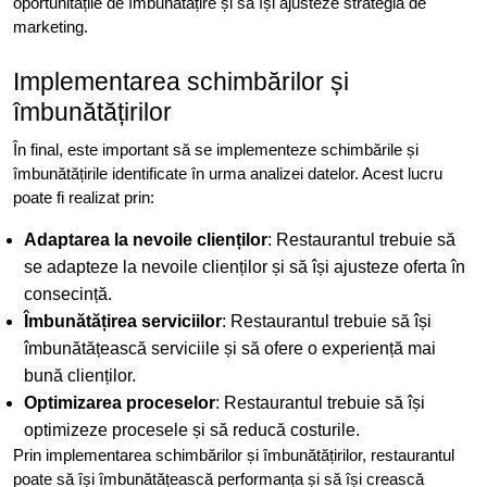
oportunitățile de îmbunătățire și să își ajusteze strategia de
marketing.
Implementarea schimbărilor și
îmbunătățirilor
În final, este important să se implementeze schimbările și
îmbunătățirile identificate în urma analizei datelor. Acest lucru
poate fi realizat prin:
Adaptarea la nevoile clienților
: Restaurantul trebuie să
se adapteze la nevoile clienților și să își ajusteze oferta în
consecință.
Îmbunătățirea serviciilor
: Restaurantul trebuie să își
îmbunătățească serviciile și să ofere o experiență mai
bună clienților.
Optimizarea proceselor
: Restaurantul trebuie să își
optimizeze procesele și să reducă costurile.
Prin implementarea schimbărilor și îmbunătățirilor, restaurantul
poate să își îmbunătățească performanța și să își crească