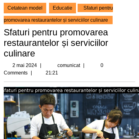
Cetatean model
Educatie
Sfaturi pentru
promovarea restaurantelor și serviciilor culinare
Sfaturi pentru promovarea
restaurantelor și serviciilor
culinare
2
comunicat
2 mai 2024
comunicat
0
mai
Comments
21:21
2024