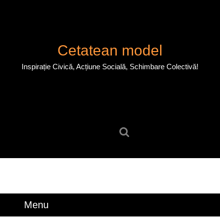
Skip
to
content
Skip
Cetatean model
to
content
Inspirație Civică, Acțiune Socială, Schimbare Colectivă!
Search
for:
Menu
Menu