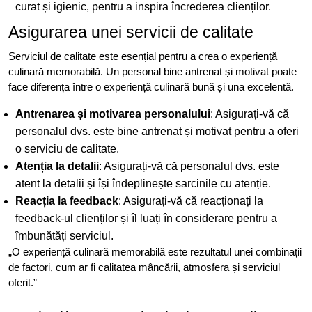
curat și igienic, pentru a inspira încrederea clienților.
Asigurarea unei servicii de calitate
Serviciul de calitate este esențial pentru a crea o experiență
culinară memorabilă. Un personal bine antrenat și motivat poate
face diferența între o experiență culinară bună și una excelentă.
Antrenarea și motivarea personalului
: Asigurați-vă că
personalul dvs. este bine antrenat și motivat pentru a oferi
o serviciu de calitate.
Atenția la detalii
: Asigurați-vă că personalul dvs. este
atent la detalii și își îndeplinește sarcinile cu atenție.
Reacția la feedback
: Asigurați-vă că reacționați la
feedback-ul clienților și îl luați în considerare pentru a
îmbunătăți serviciul.
„O experiență culinară memorabilă este rezultatul unei combinații
de factori, cum ar fi calitatea mâncării, atmosfera și serviciul
oferit.”