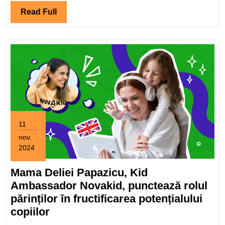
Read
Read Full
Full
11
nov.
2024
11
noiembrie
Mama Deliei Papazicu, Kid
2024
Ambassador Novakid, punctează rolul
părinților în fructificarea potențialului
Mama
copiilor
Deliei