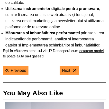
de calitate.
Utilizarea instrumentelor digitale pentru promovare
,
cum ar fi crearea unui site web atractiv și funcțional,
utilizarea email marketing și a newsletter-ului și utilizarea
platformelor de rezervare online.
Măsurarea și îmbunătățirea performanței
prin stabilirea
indicatorilor de performanță, analiza și interpretarea
datelor și implementarea schimbărilor și îmbunătățirilor.
Ești în căutarea sensului vieții? Descoperă cum
cetatean model
te poate ajuta să-l găsești!
Navigare
Previous post:
Next post:
Previous
Next
în
articole
You May Also Like