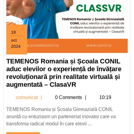
18
oct.
2024
18
octombrie
TEMENOS Romania și Școala CONIL
2024
aduc elevilor o experiență de învățare
revoluționară prin realitate virtuală și
TEMENOS
augmentată – ClasaVR
Romania
comunicat
comunicat
0 Comments
10:19
și
Școala
TEMENOS Romania și Școala Gimnazială CONIL
CONIL
anunță cu entuziasm un parteneriat inovator care va
aduc
transforma radical modul în care elevii ...
elevilor