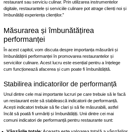
restaurant sau serviciu culinar. Prin utilizarea instrumentelor
digitale, restaurantele și serviciile culinare pot atrage clienți noi și
îmbunătăți experiența clienților.”
Măsurarea și îmbunătățirea
performanței
În acest capitol, vom discuta despre importanța măsurării și
îmbunătățirii performanței în promovarea restaurantelor și
serviciilor culinare. Acest lucru este esențial pentru a înțelege
cum funcționează afacerea și cum poate fi îmbunătățită.
Stabilirea indicatorilor de performanță
Unul dintre cele mai importante lucruri pe care trebuie să le facă
un restaurant este să stabilească indicatorii de performanță.
Acești indicatori trebuie să fie clari și să fie măsurabili, astfel
încât să poată fi urmăriți și îmbunătățiți. Unii dintre cei mai
comuni indicatori de performanță pentru restaurante sunt:
Vânzările totale
: Aceasta este valoarea totală a vânzărilor