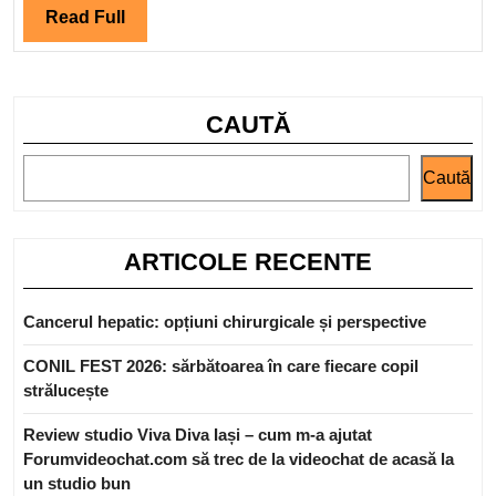
o
Read
Read Full
experiență
Full
de
învățare
CAUTĂ
revoluționară
prin
Caută
realitate
virtuală
și
ARTICOLE RECENTE
augmentată
–
Cancerul hepatic: opțiuni chirurgicale și perspective
ClasaVR
CONIL FEST 2026: sărbătoarea în care fiecare copil
strălucește
Review studio Viva Diva Iași – cum m-a ajutat
Forumvideochat.com să trec de la videochat de acasă la
un studio bun