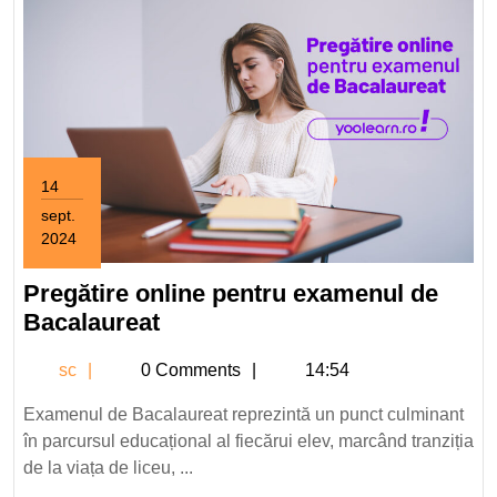
14
sept.
2024
14
septembrie
Pregătire online pentru examenul de
2024
Pregătire
Bacalaureat
online
sc
sc
0 Comments
14:54
pentru
examenul
Examenul de Bacalaureat reprezintă un punct culminant
de
în parcursul educațional al fiecărui elev, marcând tranziția
Bacalaureat
de la viața de liceu, ...