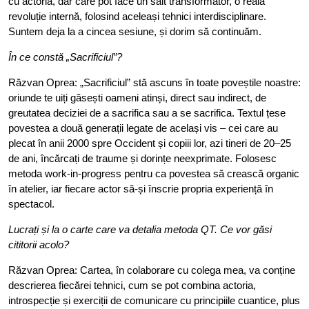
cu actoria, dar care pot face un salt transformator, o reală
revoluție internă, folosind aceleași tehnici interdisciplinare.
Suntem deja la a cincea sesiune, și dorim să continuăm.
În ce constă „Sacrificiul”?
Răzvan Oprea: „Sacrificiul” stă ascuns în toate poveștile noastre:
oriunde te uiți găsești oameni atinși, direct sau indirect, de
greutatea deciziei de a sacrifica sau a se sacrifica. Textul țese
povestea a două generații legate de același vis – cei care au
plecat în anii 2000 spre Occident și copiii lor, azi tineri de 20–25
de ani, încărcați de traume și dorințe neexprimate. Folosesc
metoda work-in-progress pentru ca povestea să crească organic
în atelier, iar fiecare actor să-și înscrie propria experiență în
spectacol.
Lucrați și la o carte care va detalia metoda QT. Ce vor găsi
cititorii acolo?
Răzvan Oprea: Cartea, în colaborare cu colega mea, va conține
descrierea fiecărei tehnici, cum se pot combina actoria,
introspecție și exerciții de comunicare cu principiile cuantice, plus