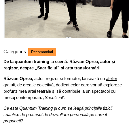
Categories:
Recomandari
De la quantum training la scenă: Răzvan Oprea, actor și
regizor, despre „Sacrificiul” și arta transformării
Răzvan Oprea,
actor, regizor și formator, lansează un
atelier
gratuit
, de creație colectivă, dedicat celor care vor să exploreze
profunzimea artei teatrale și să contribuie la un spectacol cu
mesaj contemporan:
„Sacrificiul”
.
Ce este Quantum Training și cum se leagă principiile fizicii
cuantice de procesul de dezvoltare personală pe care îl
propuneți?