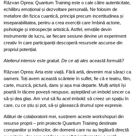
Răzvan Oprea: Quantum Training este o cale către autenticitate,
echilibru emoțional și dezvoltare personală. Ne folosim de
metafore din fizica cuantică, principii precum incertitudinea și
inseparabilitatea, pentru a crea exerciții care îmbină actorie,
psihologie și introspecție artistică. Astfel, emoțiile devin
instrumente de lucru, iar fiecare sesiune devine un experiment
creativ în care participanții descoperă resursele ascunse din
propriul potențial.
Atelierul intensiv este gratuit. De ce ați ales această formulă?
Răzvan Oprea: Arta este viață. Fără artă, devenim mai săraci ca
oameni. Toți avem această scânteie în suflet, fie că e teatru, film,
carte, muzică, pictură, dans și așa mai departe. Mulți artiști își
poartă în tăcere povești nespuse, așteptând un imbold sincer ca
să-și dea glas. Am vrut să fiu acel imbold: să creez un spațiu în
care, cu ce știu și pot, să-și găsească drumul spre expresie.
Alături de colaboratorii mei, susținem aceste workshopuri din
resurse proprii – prin proiecte Quantum Training destinate
companiilor și indivizilor, din domenii care nu au legătură directă