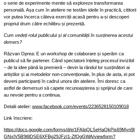
o serie de experimente menite să exploreze transformarea
personală. Așa cum în ateliere ne testăm ideile în practică, cititorii
vor putea încerca câteva exerciții acasă pentru a-și descoperi
propriul drum către echilibru și prezență.
Cum vedeți rolul publicului și al comunității în susținerea acestui
demers?
Răzvan Oprea: E un workshop de colaborare și sperăm ca
publicul să fie partener. Când spectatorii înțeleg procesul invizibil
– de la idee până la premieră – devin la rândul lor susținători ai
artiștilor și ai metodelor non-convenționale, în plus de asta, ei pot
deveni participanți în cadrul unora din ateliere. Îmi doresc ca
astfel de demersuri să capete recunoașterea și sprijinul de care
au nevoie pentru a continua.
Detalii atelier:
www.facebook.com/events/2236528150109018
Link înscriere:
https://docs.google.com/forms/d/e/1FAIpQLSeHaQkPis69Myn9I
GNxIV5B9t8DSE6XFBg29JFzI1-ZfOgGWA/viewform?