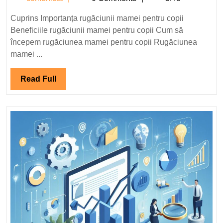
cheia
succesului
Cuprins Importanța rugăciunii mamei pentru copii
copilului.
Beneficiile rugăciunii mamei pentru copii Cum să
începem rugăciunea mamei pentru copii Rugăciunea
mamei ...
Read
Read Full
Full