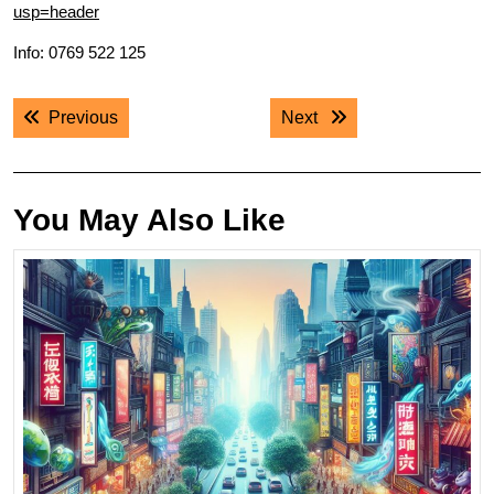
usp=header
Info: 0769 522 125
Navigare
Previous post:
Next post:
Previous
Next
în
articole
You May Also Like