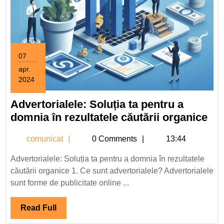
07
apr.
2024
7
aprilie
Advertorialele: Soluția ta pentru a
2024
Adv
domnia în rezultatele căutării organice
Sol
comunicat
comunicat
0 Comments
13:44
ta
pen
Advertorialele: Soluția ta pentru a domnia în rezultatele
a
căutării organice 1. Ce sunt advertorialele? Advertorialele
do
sunt forme de publicitate online ...
în
rez
Read
Read Full
cău
Full