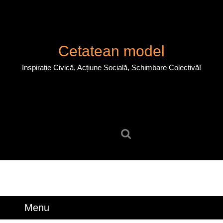
Skip
to
content
Skip
Cetatean model
to
content
Inspirație Civică, Acțiune Socială, Schimbare Colectivă!
Search
for:
Menu
Menu