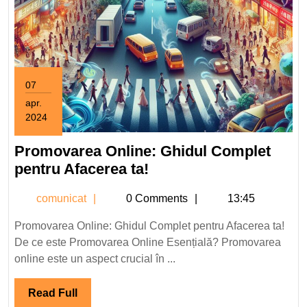
07
apr.
2024
7
aprilie
Promovarea Online: Ghidul Complet
2024
Promovarea
pentru Afacerea ta!
Online:
comunicat
comunicat
0 Comments
13:45
Ghidul
Complet
Promovarea Online: Ghidul Complet pentru Afacerea ta!
pentru
De ce este Promovarea Online Esențială? Promovarea
Afacerea
online este un aspect crucial în ...
ta!
Read
Read Full