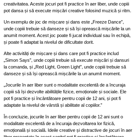
creativitatea. Aceste jocuri pot fi practice în aer liber, unde copiii
pot dansa și să execute mișcări creative folosind muzică și ritm.
Un exemplu de joc de mișcare și dans este „Freeze Dance”,
unde copiii trebuie să danseze și să își oprească mișcările la un
anumit moment. Acest joc poate fi jucat individual sau în echipă,
și poate fi adaptat la nivelul de dificultate dorit.
Alte activități de mișcare și dans care pot fi practice includ
„Simon Says”, unde copiii trebuie să execute mișcări și dansuri
la comanda, și „Red Light, Green Light”, unde copiii trebuie să
danseze și să își oprească mișcările la un anumit moment.
„Jocurile în aer liber sunt o modalitate excelentă de a încuraja
copiii să își dezvolte abilitățile fizice, emoționale și sociale. Ele
pot fi practice și încântătoare pentru copii de 12 ani, și pot fi
adaptate la nivelul de vârstă și abilitate al copiilor.”
În concluzie, jocurile în aer liber pentru copii de 12 ani sunt o
modalitate excelentă de a încuraja dezvoltarea lor fizică,
emoțională și socială. Ideile creative și distractive de jocuri în aer
liber prezentate în acest capitol pot fi practice și încântătoare