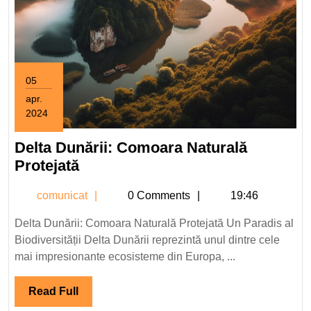
05
apr.
2024
5
aprilie
Delta Dunării: Comoara Naturală
2024
Delta
Protejată
Dunării:
comunicat
comunicat
0 Comments
19:46
Comoara
Naturală
Delta Dunării: Comoara Naturală Protejată Un Paradis al
Protejată
Biodiversității Delta Dunării reprezintă unul dintre cele
mai impresionante ecosisteme din Europa, ...
Read
Read Full
Full