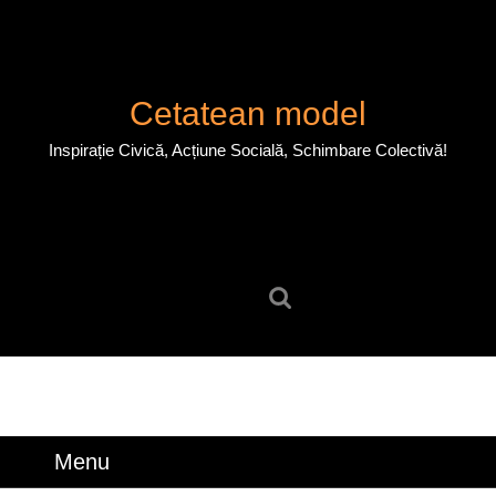
Skip
to
content
Skip
Cetatean model
to
content
Inspirație Civică, Acțiune Socială, Schimbare Colectivă!
Search
for:
Menu
Menu