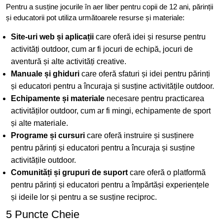
Pentru a susține jocurile în aer liber pentru copii de 12 ani, părinții
și educatorii pot utiliza următoarele resurse și materiale:
Site-uri web și aplicații
care oferă idei și resurse pentru
activități outdoor, cum ar fi jocuri de echipă, jocuri de
aventură și alte activități creative.
Manuale și ghiduri
care oferă sfaturi și idei pentru părinți
și educatori pentru a încuraja și susține activitățile outdoor.
Echipamente și materiale
necesare pentru practicarea
activităților outdoor, cum ar fi mingi, echipamente de sport
și alte materiale.
Programe și cursuri
care oferă instruire și susținere
pentru părinți și educatori pentru a încuraja și susține
activitățile outdoor.
Comunități și grupuri de suport
care oferă o platformă
pentru părinți și educatori pentru a împărtăși experiențele
și ideile lor și pentru a se susține reciproc.
5 Puncte Cheie