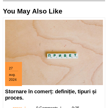
You May Also Like
27
aug.
2024
27
august
Stornare în comerț: definiție, tipuri și
2024
Stornare
proces.
în
press