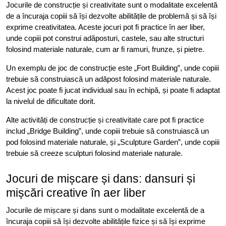
Jocurile de construcție și creativitate sunt o modalitate excelentă
de a încuraja copiii să își dezvolte abilitățile de problemă și să își
exprime creativitatea. Aceste jocuri pot fi practice în aer liber,
unde copiii pot construi adăposturi, castele, sau alte structuri
folosind materiale naturale, cum ar fi ramuri, frunze, și pietre.
Un exemplu de joc de construcție este „Fort Building”, unde copiii
trebuie să construiască un adăpost folosind materiale naturale.
Acest joc poate fi jucat individual sau în echipă, și poate fi adaptat
la nivelul de dificultate dorit.
Alte activități de construcție și creativitate care pot fi practice
includ „Bridge Building”, unde copiii trebuie să construiască un
pod folosind materiale naturale, și „Sculpture Garden”, unde copiii
trebuie să creeze sculpturi folosind materiale naturale.
Jocuri de mișcare și dans: dansuri și
mișcări creative în aer liber
Jocurile de mișcare și dans sunt o modalitate excelentă de a
încuraja copiii să își dezvolte abilitățile fizice și să își exprime