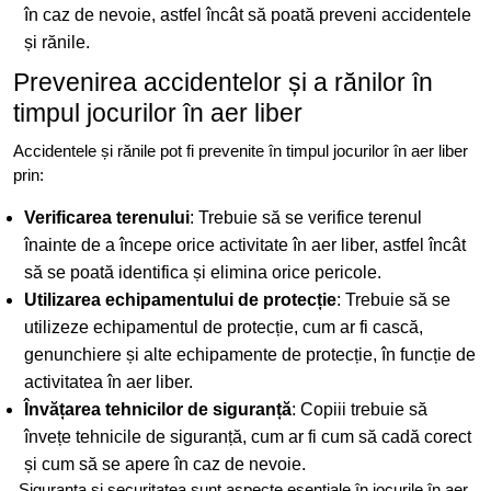
în caz de nevoie, astfel încât să poată preveni accidentele
și rănile.
Prevenirea accidentelor și a rănilor în
timpul jocurilor în aer liber
Accidentele și rănile pot fi prevenite în timpul jocurilor în aer liber
prin:
Verificarea terenului
: Trebuie să se verifice terenul
înainte de a începe orice activitate în aer liber, astfel încât
să se poată identifica și elimina orice pericole.
Utilizarea echipamentului de protecție
: Trebuie să se
utilizeze echipamentul de protecție, cum ar fi cască,
genunchiere și alte echipamente de protecție, în funcție de
activitatea în aer liber.
Învățarea tehnicilor de siguranță
: Copiii trebuie să
învețe tehnicile de siguranță, cum ar fi cum să cadă corect
și cum să se apere în caz de nevoie.
„Siguranța și securitatea sunt aspecte esențiale în jocurile în aer