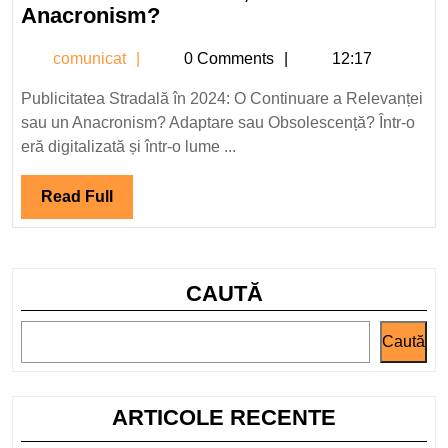
Publicitatea
Anacronism?
Stradală
comunicat
comunicat
0 Comments
12:17
în
2024:
Publicitatea Stradală în 2024: O Continuare a Relevanței
O
sau un Anacronism? Adaptare sau Obsolescență? Într-o
Continuare
eră digitalizată și într-o lume ...
a
Relevanței
Read
Read Full
sau
Full
un
Anacronism?
CAUTĂ
Caută
ARTICOLE RECENTE