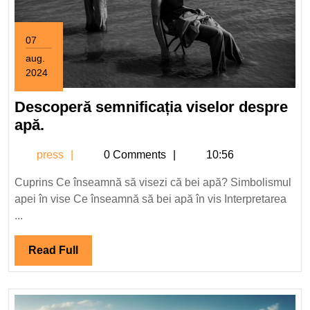
07
aug.
2024
7
august
Descoperă semnificația viselor despre
2024
Descoperă
apă.
semnificația
press
press
0 Comments
10:56
viselor
despre
Cuprins Ce înseamnă să visezi că bei apă? Simbolismul
apă.
apei în vise Ce înseamnă să bei apă în vis Interpretarea
...
Read
Read Full
Full