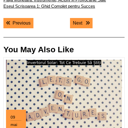
Eseul Scrisoarea 1: Ghid Complet pentru Succes
Navigare
Previous post:
Next post:
Previous
Next
în
articole
You May Also Like
09
mai