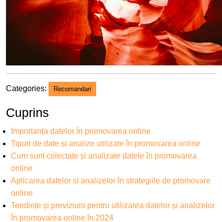
Categories:
Recomandari
Cuprins
Importanța datelor în promovarea online
Tipuri de date și analize utilizate în promovarea online
Cum sunt colectate și analizate datele în promovarea
online
Aplicarea datelor și analizelor în strategiile de promovare
online
Tendințe și previziuni pentru utilizarea datelor și analizelor
în promovarea online în 2024