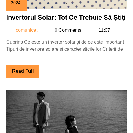
2024
9
mai
In
Invertorul Solar: Tot Ce Trebuie Să Știți
2024
So
comunicat
comunicat
0 Comments
11:07
To
C
Cuprins Ce este un invertor solar și de ce este important
Tr
Tipuri de invertore solare și caracteristicile lor Criterii de
S
...
Ști
Read
Read Full
Full