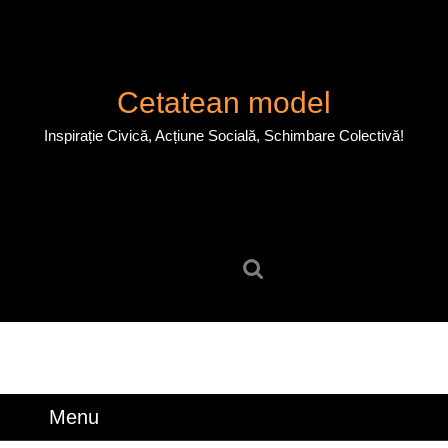
Skip
to
content
Skip
Cetatean model
to
content
Inspirație Civică, Acțiune Socială, Schimbare Colectivă!
Search
for:
Menu
Menu