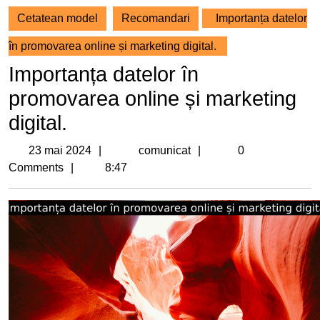
Cetatean model
Recomandari
Importanța datelor
în promovarea online și marketing digital.
Importanța datelor în
promovarea online și marketing
digital.
23
comunicat
23 mai 2024
comunicat
0
mai
Comments
8:47
2024