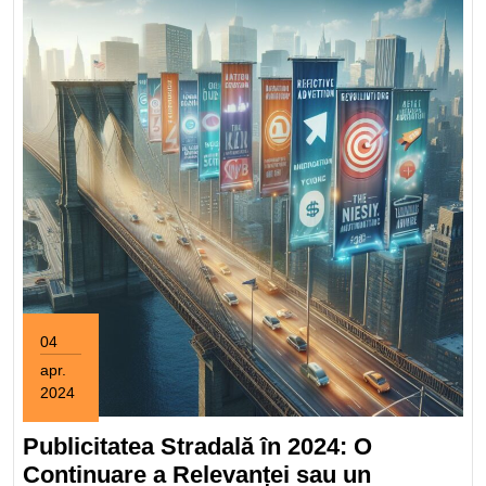
04
apr.
2024
4
aprilie
Publicitatea Stradală în 2024: O
2024
Continuare a Relevanței sau un