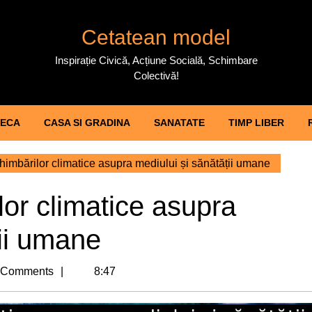
Cetatean model
Inspirație Civică, Acțiune Socială, Schimbare
Colectivă!
ECA
CASA SI GRADINA
SANATATE
TIMP LIBER
himbărilor climatice asupra mediului și sănătății umane
lor climatice asupra
ții umane
cat
 Comments
8:47