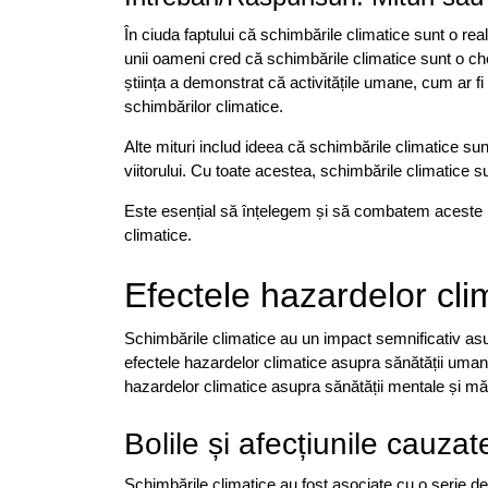
În ciuda faptului că schimbările climatice sunt o real
unii oameni cred că schimbările climatice sunt o che
știința a demonstrat că activitățile umane, cum ar fi 
schimbărilor climatice.
Alte mituri includ ideea că schimbările climatice su
viitorului. Cu toate acestea, schimbările climatice sun
Este esențial să înțelegem și să combatem aceste mi
climatice.
Efectele hazardelor cl
Schimbările climatice au un impact semnificativ asup
efectele hazardelor climatice asupra sănătății umane,
hazardelor climatice asupra sănătății mentale și măs
Bolile și afecțiunile cauza
Schimbările climatice au fost asociate cu o serie de b