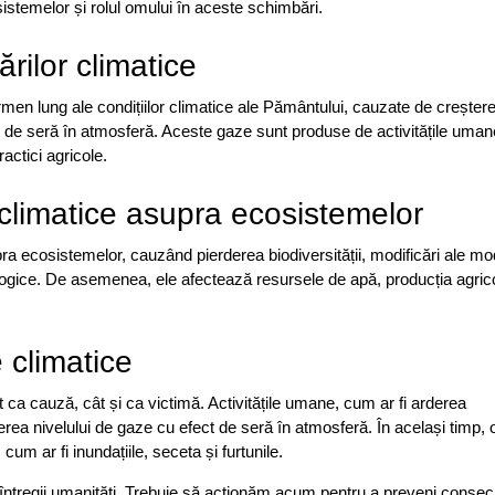
istemelor și rolul omului în aceste schimbări.
rilor climatice
ermen lung ale condițiilor climatice ale Pământului, cauzate de creșter
ect de seră în atmosferă. Aceste gaze sunt produse de activitățile uma
practici agricole.
climatice asupra ecosistemelor
a ecosistemelor, cauzând pierderea biodiversității, modificări ale mo
cologice. De asemenea, ele afectează resursele de apă, producția agrico
 climatice
t ca cauză, cât și ca victimă. Activitățile umane, cum ar fi arderea
reșterea nivelului de gaze cu efect de seră în atmosferă. În același timp,
cum ar fi inundațiile, seceta și furtunile.
întregii umanități. Trebuie să acționăm acum pentru a preveni consec