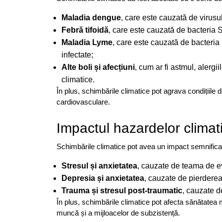
Maladia dengue
, care este cauzată de virusu
Febră tifoidă
, care este cauzată de bacteria
Maladia Lyme
, care este cauzată de bacteria
infectate;
Alte boli și afecțiuni
, cum ar fi astmul, alergi
climatice.
În plus, schimbările climatice pot agrava condițiile d
cardiovasculare.
Impactul hazardelor climat
Schimbările climatice pot avea un impact semnificat
Stresul și anxietatea
, cauzate de teama de ev
Depresia și anxietatea
, cauzate de pierderea
Trauma și stresul post-traumatic
, cauzate d
În plus, schimbările climatice pot afecta sănătatea m
muncă și a mijloacelor de subzistență.