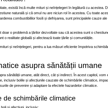
itate, există încă multe mituri și neînțelegeri în legătură cu acestea. D
stiune naturală și că omul nu are niciun rol în acestea. Cu toate ace
arderea combustibililor fosili și defrișarea, sunt principalele cauze ale
nt doar o problemă a țărilor dezvoltate sau că acestea sunt o chestiun
t o realitate globală și afectează toate țările și comunitățile.
turi și neînțelegeri, pentru a lua măsuri eficiente împotriva schimbăr
imatice asupra sănătății umane
ra sănătății umane, atât direct, cât și indirect. În acest capitol, vom 
 inclusiv bolile și afecțiunile cauzate de schimbările climatice, impac
urile de prevenire și adaptare la efectele hazardelor climatice.
te de schimbările climatice
oli și afecțiuni, inclusiv: