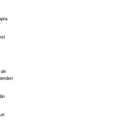
upra
est
 de
ierderi
din
uri