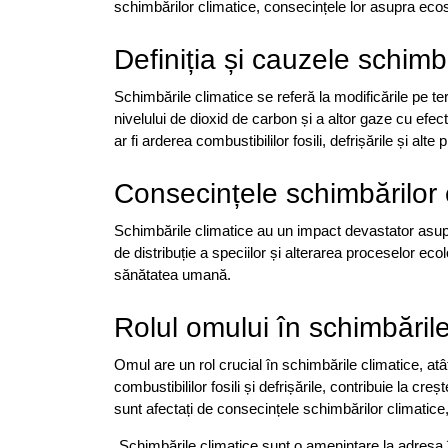
schimbărilor climatice, consecințele lor asupra ecos
Definiția și cauzele schimbă
Schimbările climatice se referă la modificările pe t
nivelului de dioxid de carbon și a altor gaze cu ef
ar fi arderea combustibililor fosili, defrișările și alte 
Consecințele schimbărilor 
Schimbările climatice au un impact devastator asupr
de distribuție a speciilor și alterarea proceselor e
sănătatea umană.
Rolul omului în schimbările
Omul are un rol crucial în schimbările climatice, atâ
combustibililor fosili și defrișările, contribuie la c
sunt afectați de consecințele schimbărilor climatice, 
„Schimbările climatice sunt o amenințare la adresa 