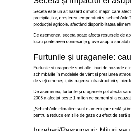
Seceta și impactul ei asupr
Seceta este un alt hazard climatic major, care afect
precipitațiilor, creșterea temperaturii și schimbăr
producției agricole, afectând disponibilitatea alimente
De asemenea, seceta poate afecta resursele de apă,
lucru poate avea consecințe grave asupra sănătății
Furtunile și uraganele: ca
Furtunile și uraganele sunt alte tipuri de hazarde c
schimbările în modelele de vânt și presiunea atmosfe
de vieți omenești, distrugerea infrastructurii și pie
De asemenea, furtunile și uraganele pot afecta sănă
2005 a afectat peste 1 milion de oameni și a cauzat
„Schimbările climatice sunt o amenințare reală și 
pentru a reduce emisiile de gaze cu efect de seră și
Intrebari/Raspunsuri: Mituri sau