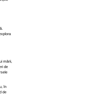
ă.
explora
i mării,
eri de
rsele
u, în
d de