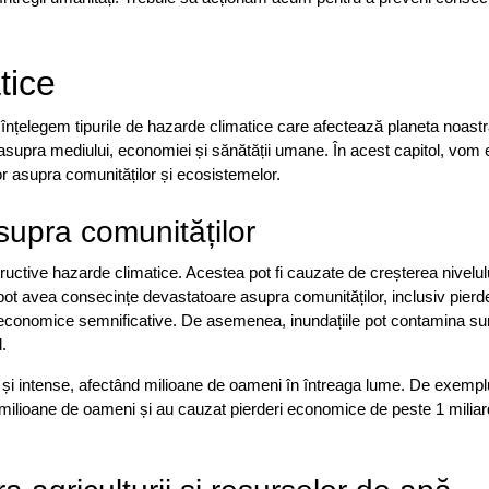
tice
ă înțelegem tipurile de hazarde climatice care afectează planeta noastr
upra mediului, economiei și sănătății umane. În acest capitol, vom 
lor asupra comunităților și ecosistemelor.
asupra comunităților
structive hazarde climatice. Acestea pot fi cauzate de creșterea nivelulu
ile pot avea consecințe devastatoare asupra comunităților, inclusiv pierd
eri economice semnificative. De asemenea, inundațiile pot contamina su
.
nte și intense, afectând milioane de oameni în întreaga lume. De exempl
 milioane de oameni și au cauzat pierderi economice de peste 1 miliar