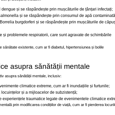
l dengue și se răspândește prin mușcăturile de țânțari infectați;
 Salmonella și se răspândește prin consumul de apă contaminată
 Borrelia burgdorferi și se răspândește prin mușcăturile de căpu
ile și problemele respiratorii, care sunt agravate de schimbările
e sănătate existente, cum ar fi diabetul, hipertensiunea și bolile
ice asupra sănătății mentale
iv asupra sănătății mentale, inclusiv:
enimente climatice extreme, cum ar fi inundațiile și furtunile;
 locuințelor și a mijloacelor de subzistență;
e experiențele traumatice legate de evenimentele climatice ext
entală prin modificarea condițiilor de viață, cum ar fi pierderea locuril