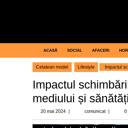
Skip
to
content
Skip
to
content
ACASĂ
SOCIAL
AFACERI
HOR
Cetatean model
Lifestyle
Impactul sc
Impactul schimbări
mediului și sănătă
20
comuni
20 mai 2024
comunicat
0
mai
2024