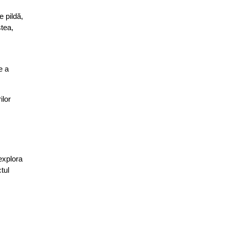
e pildă,
stea,
e a
ilor
explora
tul