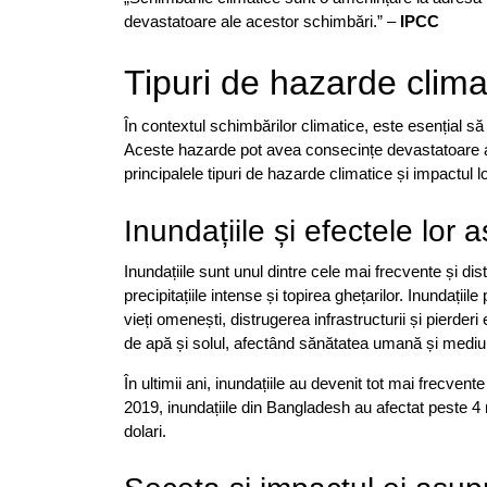
devastatoare ale acestor schimbări.” –
IPCC
Tipuri de hazarde clima
În contextul schimbărilor climatice, este esențial s
Aceste hazarde pot avea consecințe devastatoare as
principalele tipuri de hazarde climatice și impactul 
Inundațiile și efectele lor 
Inundațiile sunt unul dintre cele mai frecvente și di
precipitațiile intense și topirea ghețarilor. Inundați
vieți omenești, distrugerea infrastructurii și pierd
de apă și solul, afectând sănătatea umană și mediul
În ultimii ani, inundațiile au devenit tot mai frecve
2019, inundațiile din Bangladesh au afectat peste 4
dolari.