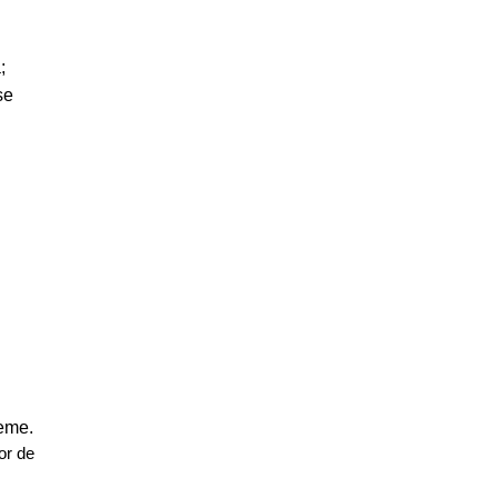
;
șe
reme.
or de