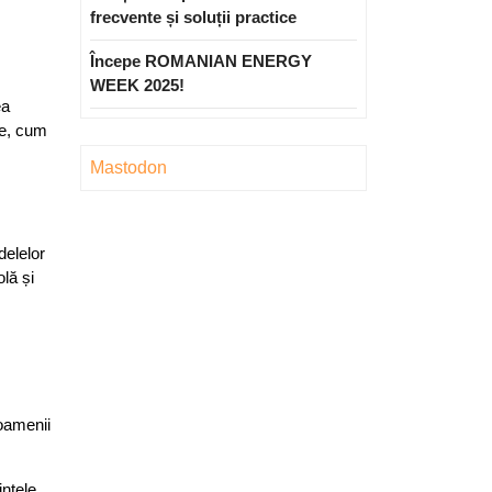
frecvente și soluții practice
Începe ROMANIAN ENERGY
WEEK 2025!
ea
ne, cum
Mastodon
delelor
lă și
 oamenii
ințele