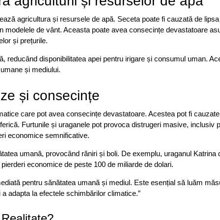
a agriculturii și resurselor de apă
ează agricultura și resursele de apă. Seceta poate fi cauzată de lipsa
ile în modelele de vânt. Aceasta poate avea consecințe devastatoare as
lor și prețurile.
 reducând disponibilitatea apei pentru irigare și consumul uman. Ac
 umane și mediului.
uze și consecințe
limatice care pot avea consecințe devastatoare. Acestea pot fi cauzate
rică. Furtunile și uraganele pot provoca distrugeri masive, inclusiv p
rderi economice semnificative.
tatea umană, provocând răniri și boli. De exemplu, uraganul Katrina 
 pierderi economice de peste 100 de miliarde de dolari.
imediată pentru sănătatea umană și mediul. Este esențial să luăm măs
 a adapta la efectele schimbărilor climatice.”
 Realitate?