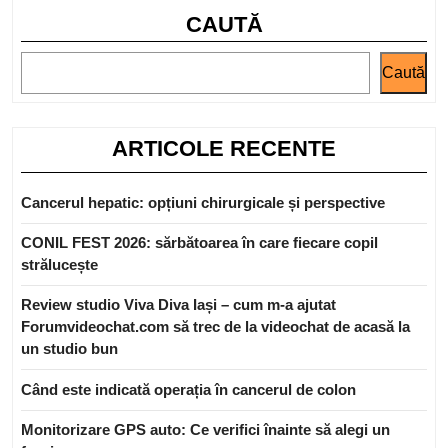
Diferențele
CAUTĂ
Majore
între
Caută
Strategiile
de
Publicitate
ARTICOLE RECENTE
pentru
Companii
Cancerul hepatic: opțiuni chirurgicale și perspective
Nou-
Înființate
CONIL FEST 2026: sărbătoarea în care fiecare copil
și
strălucește
Cele
Review studio Viva Diva Iași – cum m-a ajutat
pentru
Forumvideochat.com să trec de la videochat de acasă la
Companii
un studio bun
Bine
Când este indicată operația în cancerul de colon
Stabilite
Monitorizare GPS auto: Ce verifici înainte să alegi un