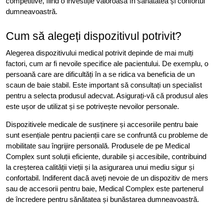
competitive, fiind o investiție valoroasă în sănătatea și confortul
dumneavoastră.
Cum să alegeți dispozitivul potrivit?
Alegerea dispozitivului medical potrivit depinde de mai mulți
factori, cum ar fi nevoile specifice ale pacientului. De exemplu, o
persoană care are dificultăți în a se ridica va beneficia de un
scaun de baie stabil. Este important să consultați un specialist
pentru a selecta produsul adecvat. Asigurați-vă că produsul ales
este ușor de utilizat și se potrivește nevoilor personale.
Dispozitivele medicale de susținere și accesoriile pentru baie
sunt esențiale pentru pacienții care se confruntă cu probleme de
mobilitate sau îngrijire personală. Produsele de pe Medical
Complex sunt soluții eficiente, durabile și accesibile, contribuind
la creșterea calității vieții și la asigurarea unui mediu sigur și
confortabil. Indiferent dacă aveți nevoie de un dispozitiv de mers
sau de accesorii pentru baie, Medical Complex este partenerul
de încredere pentru sănătatea și bunăstarea dumneavoastră.