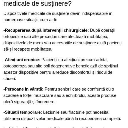
medicale de susținere?
Dispozitivele medicale de susținere devin indispensabile în
numeroase situații, cum ar fi:
-Recuperarea după intervenții chirurgicale:
După operații
ortopedice sau alte proceduri care afectează mobilitatea,
dispozitivele de mers sau accesoriile de susținere ajută pacienții
să-și recapete mobilitatea.
-Afecțiuni cronice:
Pacienții cu afecțiuni precum artrita,
osteoporoza sau alte boli degenerative beneficiază de sprijinul
acestor dispozitive pentru a reduce disconfortul și riscul de
căderi.
-Persoane în vârstă:
Pentru seniorii care se confruntă cu o
scădere a forței musculare sau a echilibrului, aceste produse
oferă siguranță și încredere.
-Situații temporare:
Leziunile sau fracturile pot necesita
utilizarea dispozitivelor medicale până la recuperarea completă.