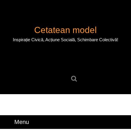
Skip
to
content
Skip
Cetatean model
to
content
Inspirație Civică, Acțiune Socială, Schimbare Colectivă!
Search
for:
Menu
Menu