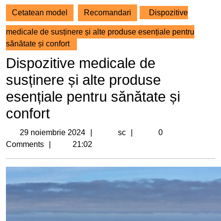
Cetatean model
Recomandari
Dispozitive
medicale de susținere și alte produse esențiale pentru
sănătate și confort
Dispozitive medicale de
susținere și alte produse
esențiale pentru sănătate și
confort
29
sc
29 noiembrie 2024
sc
0
noiembrie
Comments
21:02
2024