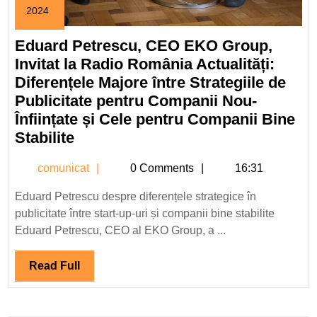
2024
23
mai
Eduard Petrescu, CEO EKO Group,
2024
Invitat la Radio România Actualități:
Diferențele Majore între Strategiile de
Publicitate pentru Companii Nou-
Înființate și Cele pentru Companii Bine
Eduard
Stabilite
Petrescu,
comunicat
comunicat
0 Comments
16:31
CEO
EKO
Eduard Petrescu despre diferențele strategice în
Group,
publicitate între start-up-uri și companii bine stabilite
Invitat
Eduard Petrescu, CEO al EKO Group, a ...
la
Radio
Read
Read Full
România
Full
Actualități: