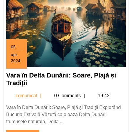
05
apr.
2024
5
aprilie
Vara în Delta Dunării: Soare, Plajă și
2024
Vara
Tradiții
în
comunicat
comunicat
0 Comments
19:42
Delta
Dunării:
Vara în Delta Dunării: Soare, Plajă și Tradiții Explorând
Soare,
Bucuria Estivală Văzută ca o oază Delta Dunării
Plajă
frumusețe naturală, Delta ...
și