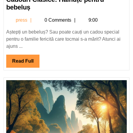
2025
Cadouri
bebeluș
Clasice:
press
press
0 Comments
9:00
Hainuțe
pentru
Aștepți un bebeluș? Sau poate cauți un cadou special
bebeluș
pentru o familie fericită care tocmai s-a mărit? Atunci ai
ajuns ...
Read
Read Full
Full