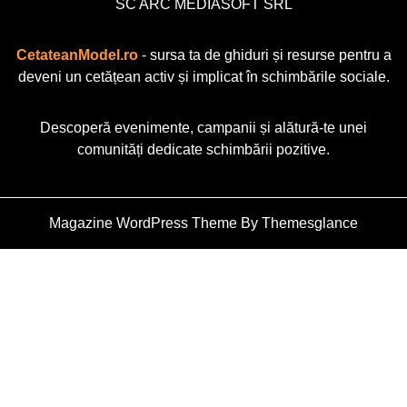
SC ARC MEDIASOFT SRL
CetateanModel.ro
- sursa ta de ghiduri și resurse pentru a
deveni un cetățean activ și implicat în schimbările sociale.
Descoperă evenimente, campanii și alătură-te unei
comunități dedicate schimbării pozitive.
Magazine WordPress Theme
By Themesglance