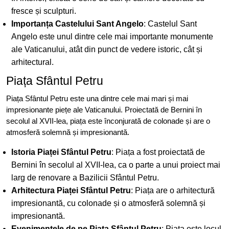
fresce și sculpturi.
Importanța Castelului Sant Angelo
: Castelul Sant
Angelo este unul dintre cele mai importante monumente
ale Vaticanului, atât din punct de vedere istoric, cât și
arhitectural.
Piața Sfântul Petru
Piața Sfântul Petru este una dintre cele mai mari și mai
impresionante piețe ale Vaticanului. Proiectată de Bernini în
secolul al XVII-lea, piața este înconjurată de colonade și are o
atmosferă solemnă și impresionantă.
Istoria Piaței Sfântul Petru
: Piața a fost proiectată de
Bernini în secolul al XVII-lea, ca o parte a unui proiect mai
larg de renovare a Bazilicii Sfântul Petru.
Arhitectura Piaței Sfântul Petru
: Piața are o arhitectură
impresionantă, cu colonade și o atmosferă solemnă și
impresionantă.
Evenimentele de pe Piața Sfântul Petru
: Piața este locul