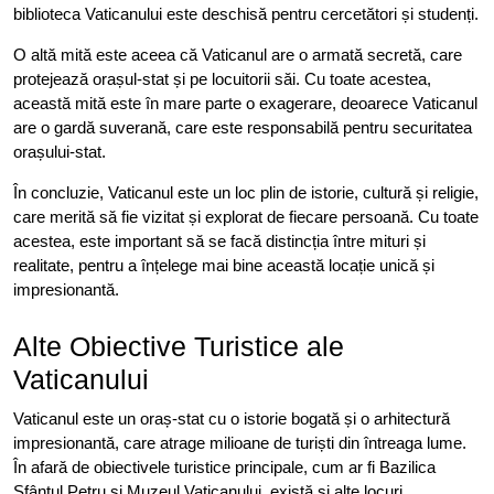
biblioteca Vaticanului este deschisă pentru cercetători și studenți.
O altă mită este aceea că Vaticanul are o armată secretă, care
protejează orașul-stat și pe locuitorii săi. Cu toate acestea,
această mită este în mare parte o exagerare, deoarece Vaticanul
are o gardă suverană, care este responsabilă pentru securitatea
orașului-stat.
În concluzie, Vaticanul este un loc plin de istorie, cultură și religie,
care merită să fie vizitat și explorat de fiecare persoană. Cu toate
acestea, este important să se facă distincția între mituri și
realitate, pentru a înțelege mai bine această locație unică și
impresionantă.
Alte Obiective Turistice ale
Vaticanului
Vaticanul este un oraș-stat cu o istorie bogată și o arhitectură
impresionantă, care atrage milioane de turiști din întreaga lume.
În afară de obiectivele turistice principale, cum ar fi Bazilica
Sfântul Petru și Muzeul Vaticanului, există și alte locuri