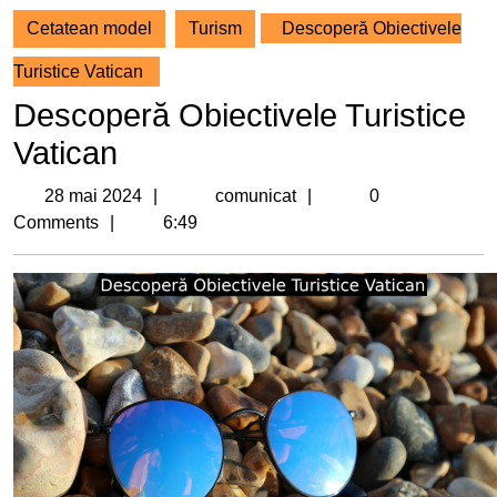
Cetatean model
Turism
Descoperă Obiectivele
Turistice Vatican
Descoperă Obiectivele Turistice
Vatican
28
comunicat
28 mai 2024
comunicat
0
mai
Comments
6:49
2024