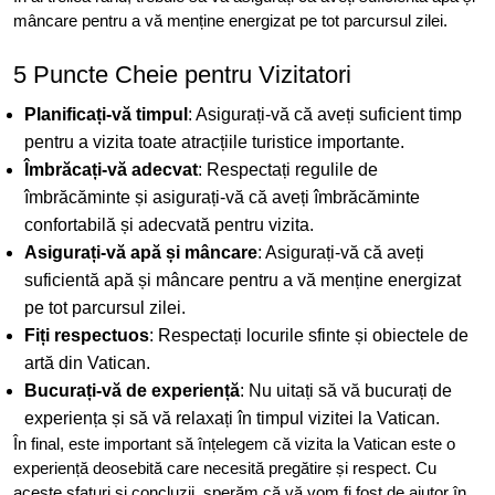
mâncare pentru a vă menține energizat pe tot parcursul zilei.
5 Puncte Cheie pentru Vizitatori
Planificați-vă timpul
: Asigurați-vă că aveți suficient timp
pentru a vizita toate atracțiile turistice importante.
Îmbrăcați-vă adecvat
: Respectați regulile de
îmbrăcăminte și asigurați-vă că aveți îmbrăcăminte
confortabilă și adecvată pentru vizita.
Asigurați-vă apă și mâncare
: Asigurați-vă că aveți
suficientă apă și mâncare pentru a vă menține energizat
pe tot parcursul zilei.
Fiți respectuos
: Respectați locurile sfinte și obiectele de
artă din Vatican.
Bucurați-vă de experiență
: Nu uitați să vă bucurați de
experiența și să vă relaxați în timpul vizitei la Vatican.
În final, este important să înțelegem că vizita la Vatican este o
experiență deosebită care necesită pregătire și respect. Cu
aceste sfaturi și concluzii, sperăm că vă vom fi fost de ajutor în