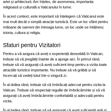
artei și arhitecturii. Am înțeles, de asemenea, importanța
religioasă și culturală a Vaticanului în lume.
În acest context, este important să înțelegem că Vaticanul este
mai mult decât o simplă atracție turistică. Este un loc sfânt pentru
milioane de oameni din întreaga lume, un loc unde se întâlnesc
istoria, cultura și religia.
Sfaturi pentru Vizitatori
Pentru a vă asigura că aveți o experiență deosebită în Vatican,
trebuie să vă pregătiți înainte de a ajunge aici. În primul rând,
trebuie să vă asigurați că aveți suficient timp pentru a vizita toate
atracțiile turistice importante. Nu trebuie să vă grăbiți și să
încercați să vedeți totul într-o singură zi.
În al doilea rând, trebuie să vă îmbrăcați adecvat pentru vizita la
Vatican. Trebuie să respectați regulile de îmbrăcăminte și să vă
asigurați că aveți îmbrăcăminte confortabilă și adecvată pentru
vizita.
În al treilea rând, trebuie să vă asigurați că aveți suficientă apă și