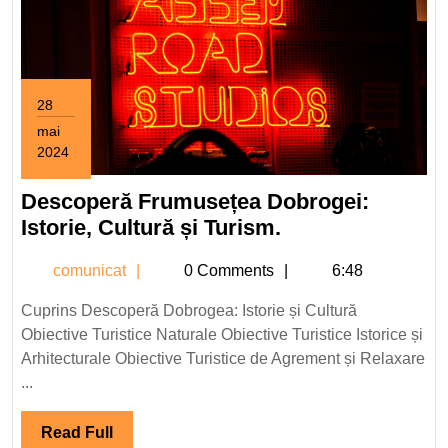
28
mai
2024
28
mai
Descoperă Frumusețea Dobrogei:
2024
Descoperă
Istorie, Cultură și Turism.
Frumusețea
comunicat
comunicat
0 Comments
6:48
Dobrogei:
Istorie,
Cuprins Descoperă Dobrogea: Istorie și Cultură
Cultură
Obiective Turistice Naturale Obiective Turistice Istorice și
și
Arhitecturale Obiective Turistice de Agrement și Relaxare
Turism.
...
Read
Read Full