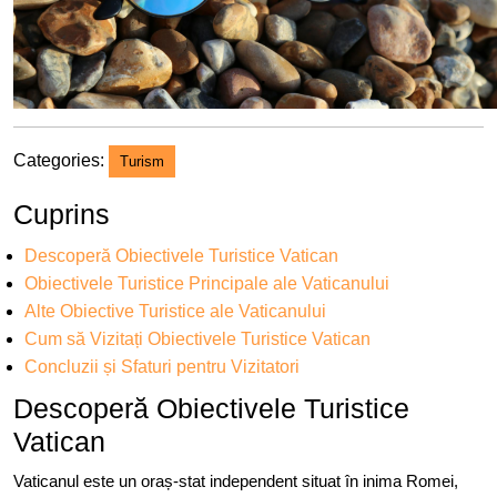
Categories:
Turism
Cuprins
Descoperă Obiectivele Turistice Vatican
Obiectivele Turistice Principale ale Vaticanului
Alte Obiective Turistice ale Vaticanului
Cum să Vizitați Obiectivele Turistice Vatican
Concluzii și Sfaturi pentru Vizitatori
Descoperă Obiectivele Turistice
Vatican
Vaticanul este un oraș-stat independent situat în inima Romei,