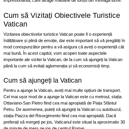
impresionantă, care atrage milioane de turiști din întreaga lume.”
Cum să Vizitați Obiectivele Turistice
Vatican
Vizitarea obiectivelor turistice Vatican poate fi o experiență
înălțătoare și plină de emoție, dar este important să vă pregătiți în
mod corespunzător pentru a vă asigura că aveți o experiență cât
mai bună. În acest capitol, vom acoperi toate aspectele
importante ale vizitei la Vatican, de la cum să ajungeți la Vatican
până la cum să evitați aglomerația și să economisiți timp.
Cum să ajungeți la Vatican
Pentru a ajunge la Vatican, aveți mai multe opțiuni de transport.
Cel mai ușor mod de a ajunge la Vatican este cu metroul, stația
Ottaviano-San Pietro fiind cea mai apropiată de Piața Sfântul
Petru. De asemenea, puteți să ajungeți la Vatican cu autobuzul,
stația Piazza del Risorgimento fiind cea mai apropiată. Dacă
preferați să mergeți pe jos, Vaticanul este situat la aproximativ 30
de minute de mers pe jos de centrul Romei.