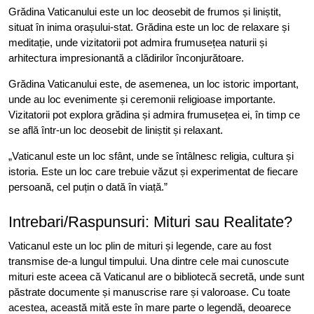
Grădina Vaticanului este un loc deosebit de frumos și liniștit,
situat în inima orașului-stat. Grădina este un loc de relaxare și
meditație, unde vizitatorii pot admira frumusețea naturii și
arhitectura impresionantă a clădirilor înconjurătoare.
Grădina Vaticanului este, de asemenea, un loc istoric important,
unde au loc evenimente și ceremonii religioase importante.
Vizitatorii pot explora grădina și admira frumusețea ei, în timp ce
se află într-un loc deosebit de liniștit și relaxant.
„Vaticanul este un loc sfânt, unde se întâlnesc religia, cultura și
istoria. Este un loc care trebuie văzut și experimentat de fiecare
persoană, cel puțin o dată în viață.”
Intrebari/Raspunsuri: Mituri sau Realitate?
Vaticanul este un loc plin de mituri și legende, care au fost
transmise de-a lungul timpului. Una dintre cele mai cunoscute
mituri este aceea că Vaticanul are o bibliotecă secretă, unde sunt
păstrate documente și manuscrise rare și valoroase. Cu toate
acestea, această mită este în mare parte o legendă, deoarece