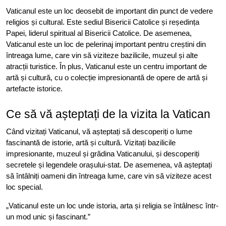
Vaticanul este un loc deosebit de important din punct de vedere
religios și cultural. Este sediul Bisericii Catolice și reședința
Papei, liderul spiritual al Bisericii Catolice. De asemenea,
Vaticanul este un loc de pelerinaj important pentru creștini din
întreaga lume, care vin să viziteze bazilicile, muzeul și alte
atracții turistice. În plus, Vaticanul este un centru important de
artă și cultură, cu o colecție impresionantă de opere de artă și
artefacte istorice.
Ce să vă așteptați de la vizita la Vatican
Când vizitați Vaticanul, vă așteptați să descoperiți o lume
fascinantă de istorie, artă și cultură. Vizitați bazilicile
impresionante, muzeul și grădina Vaticanului, și descoperiți
secretele și legendele orașului-stat. De asemenea, vă așteptați
să întâlniți oameni din întreaga lume, care vin să viziteze acest
loc special.
„Vaticanul este un loc unde istoria, arta și religia se întâlnesc într-
un mod unic și fascinant.”