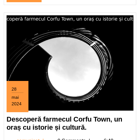
Full
28
mai
2024
28
mai
Descoperă farmecul Corfu Town, un
2024
Descoperă
oraș cu istorie și cultură.
farmecul