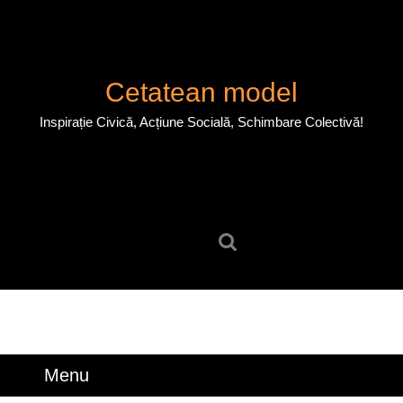
Skip
to
content
Skip
Cetatean model
to
content
Inspirație Civică, Acțiune Socială, Schimbare Colectivă!
Search
for:
Menu
Menu