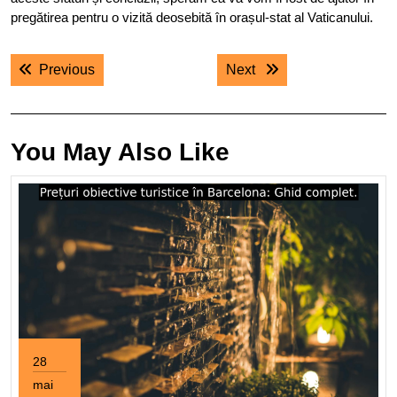
pregătirea pentru o vizită deosebită în orașul-stat al Vaticanului.
Navigare
Previous post:
Next post:
Previous
Next
în
articole
You May Also Like
28
mai