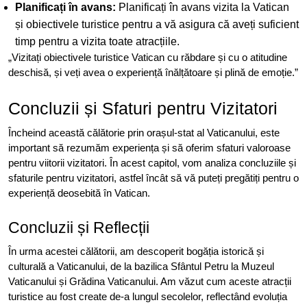
Planificați în avans:
Planificați în avans vizita la Vatican
și obiectivele turistice pentru a vă asigura că aveți suficient
timp pentru a vizita toate atracțiile.
„Vizitați obiectivele turistice Vatican cu răbdare și cu o atitudine
deschisă, și veți avea o experiență înălțătoare și plină de emoție.”
Concluzii și Sfaturi pentru Vizitatori
Încheind această călătorie prin orașul-stat al Vaticanului, este
important să rezumăm experiența și să oferim sfaturi valoroase
pentru viitorii vizitatori. În acest capitol, vom analiza concluziile și
sfaturile pentru vizitatori, astfel încât să vă puteți pregătiți pentru o
experiență deosebită în Vatican.
Concluzii și Reflecții
În urma acestei călătorii, am descoperit bogăția istorică și
culturală a Vaticanului, de la bazilica Sfântul Petru la Muzeul
Vaticanului și Grădina Vaticanului. Am văzut cum aceste atracții
turistice au fost create de-a lungul secolelor, reflectând evoluția