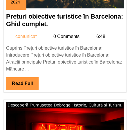
2024
28
mai
Prețuri obiective turistice în Barcelona:
2024
Prețuri
Ghid complet.
obiective
comunicat
comunicat
0 Comments
6:48
turistice
în
Cuprins Prețuri obiective turistice în Barcelona:
Barcelona:
Introducere Prețuri obiective turistice în Barcelona:
Ghid
Atracții principale Prețuri obiective turistice în Barcelona:
complet.
Mâncare ...
Read
Read Full
Full