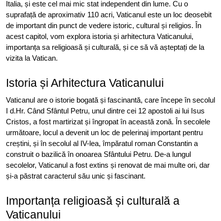
Italia, și este cel mai mic stat independent din lume. Cu o
suprafață de aproximativ 110 acri, Vaticanul este un loc deosebit
de important din punct de vedere istoric, cultural și religios. În
acest capitol, vom explora istoria și arhitectura Vaticanului,
importanța sa religioasă și culturală, și ce să vă așteptați de la
vizita la Vatican.
Istoria și Arhitectura Vaticanului
Vaticanul are o istorie bogată și fascinantă, care începe în secolul
I d.Hr. Când Sfântul Petru, unul dintre cei 12 apostoli ai lui Isus
Cristos, a fost martirizat și îngropat în această zonă. În secolele
următoare, locul a devenit un loc de pelerinaj important pentru
creștini, și în secolul al IV-lea, împăratul roman Constantin a
construit o bazilică în onoarea Sfântului Petru. De-a lungul
secolelor, Vaticanul a fost extins și renovat de mai multe ori, dar
și-a păstrat caracterul său unic și fascinant.
Importanța religioasă și culturală a
Vaticanului