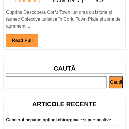
comunicat
comunicat
0 Comments
6:49
Corfu
Town,
Cuprins Descoperă Corfu Town, un oraș cu istorie și
un
farmec Obiective turistice în Corfu Town Plaje și zone de
oraș
agrement ...
cu
istorie
Read
Read Full
și
Full
cultură.
CAUTĂ
Caută
ARTICOLE RECENTE
Cancerul hepatic: opțiuni chirurgicale și perspective