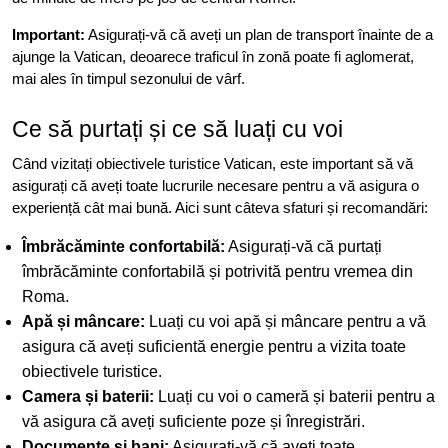
Important:
Asigurați-vă că aveți un plan de transport înainte de a
ajunge la Vatican, deoarece traficul în zonă poate fi aglomerat,
mai ales în timpul sezonului de vârf.
Ce să purtați și ce să luați cu voi
Când vizitați obiectivele turistice Vatican, este important să vă
asigurați că aveți toate lucrurile necesare pentru a vă asigura o
experiență cât mai bună. Aici sunt câteva sfaturi și recomandări:
Îmbrăcăminte confortabilă:
Asigurați-vă că purtați
îmbrăcăminte confortabilă și potrivită pentru vremea din
Roma.
Apă și mâncare:
Luați cu voi apă și mâncare pentru a vă
asigura că aveți suficientă energie pentru a vizita toate
obiectivele turistice.
Camera și baterii:
Luați cu voi o cameră și baterii pentru a
vă asigura că aveți suficiente poze și înregistrări.
Documente și bani:
Asigurați-vă că aveți toate