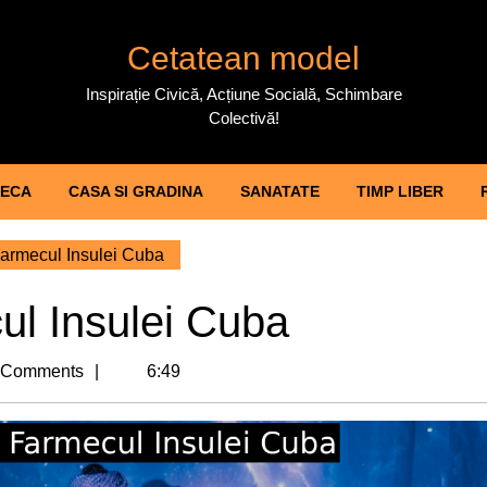
Cetatean model
Inspirație Civică, Acțiune Socială, Schimbare
Colectivă!
ECA
CASA SI GRADINA
SANATATE
TIMP LIBER
rmecul Insulei Cuba
l Insulei Cuba
cat
 Comments
6:49