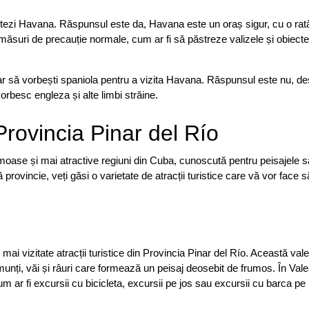
zitezi Havana. Răspunsul este da, Havana este un oraș sigur, cu o rat
ia măsuri de precauție normale, cum ar fi să păstreze valizele și obiect
sar să vorbești spaniola pentru a vizita Havana. Răspunsul este nu, de
vorbesc engleza și alte limbi străine.
Provincia Pinar del Río
umoase și mai atractive regiuni din Cuba, cunoscută pentru peisajele s
 provincie, veți găsi o varietate de atracții turistice care vă vor face 
ai vizitate atracții turistice din Provincia Pinar del Río. Această val
unți, văi și râuri care formează un peisaj deosebit de frumos. În Val
 cum ar fi excursii cu bicicleta, excursii pe jos sau excursii cu barca pe 