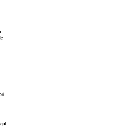
u
de
rii
ngul