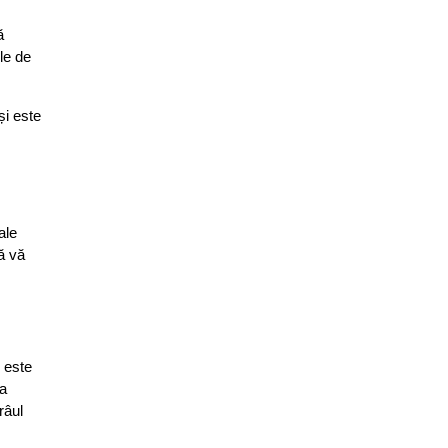
ă
ele de
și este
ale
să vă
e este
ea
râul