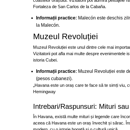
coastelor orașului. Vizitatorii pot admira peisajele n
Fortaleza de San Carlos de la Cabaña.
Informații practice:
Malecón este deschis zilni
la Malecón.
Muzeul Revoluției
Muzeul Revoluției este unul dintre cele mai importan
Vizitatorii pot afla mai multe despre evenimentele is
istoria Cubei.
Informații practice:
Muzeul Revoluției este de
(pesos cubanezi).
„Havana este un oraș care te face să te simți viu, c
Hemingway
Intrebari/Raspunsuri: Mituri sau
În Havana, există multe mituri și legende care încon
aceea că Havana este un oraș învechit și sărac. În
modern, cu o istorie bogată și o cultură unică.