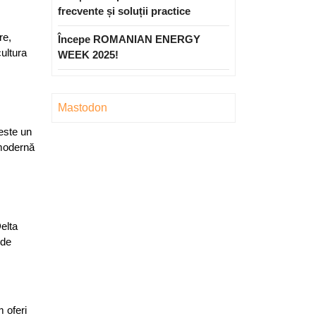
frecvente și soluții practice
re,
Începe ROMANIAN ENERGY
cultura
WEEK 2025!
Mastodon
 este un
 modernă
Delta
 de
 oferi