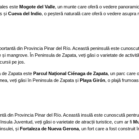
ñales este
Mogote del Valle
, un munte care oferă o vedere panorami
s și
Cueva del Indio
, o peșteră naturală care oferă o vedere asupra r
importantă din Provincia Pinar del Río. Această peninsulă este cunoscu
e și mangrove. În Peninsula de Zapata, veți găsi o varietate de activită
cursii pe jos.
la de Zapata este
Parcul Național Ciénaga de Zapata
, un parc care 
nea, veți găsi în Peninsula de Zapata și
Playa Girón
, o plajă frumoas
antă din Provincia Pinar del Río. Această insulă este cunoscută pentru 
Insula Juventud, veți găsi o varietate de atracții turistice, cum ar fi
Mu
insulei, și
Fortaleza de Nueva Gerona
, un fort care a fost construit î