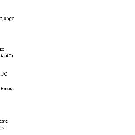
 ajunge
ze.
tant în
 CUC
– Ernest
 este
 și