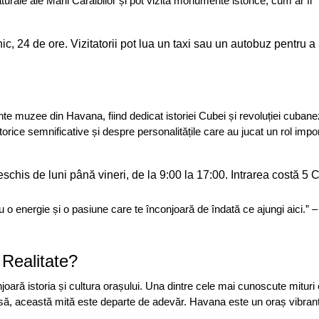
aturale ale Mării Caraibilor și pot vizita monumente istorice, cum ar fi
c, 24 de ore. Vizitatorii pot lua un taxi sau un autobuz pentru a
te muzee din Havana, fiind dedicat istoriei Cubei și revoluției cubane
torice semnificative și despre personalitățile care au jucat un rol impor
schis de luni până vineri, de la 9:00 la 17:00. Intrarea costă 5
u o energie și o pasiune care te înconjoară de îndată ce ajungi aici.” 
 Realitate?
joară istoria și cultura orașului. Una dintre cele mai cunoscute mituri
să, această mită este departe de adevăr. Havana este un oraș vibrant