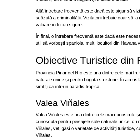
Altă întrebare frecventă este dacă este sigur să vi
scăzută a criminalității. Vizitatorii trebuie doar să 
valoare în locuri sigure.
În final, o întrebare frecventă este dacă este nece
util să vorbești spaniola, mulți locuitori din Havana 
Obiective Turistice din 
Provincia Pinar del Río este una dintre cele mai fr
naturale unice și pentru bogata sa istorie. În această
simțiți ca într-un paradis tropical.
Valea Viñales
Valea Viñales este una dintre cele mai cunoscute și m
cunoscută pentru peisajele sale naturale unice, cu m
Viñales, veți găsi o varietate de activități turistice,
Viñales.