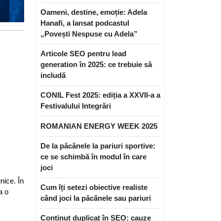
Oameni, destine, emoție: Adela
Hanafi, a lansat podcastul
„Povești Nespuse cu Adela”
Articole SEO pentru lead
generation în 2025: ce trebuie să
includă
CONIL Fest 2025: ediția a XXVII-a a
Festivalului Integrări
ROMANIAN ENERGY WEEK 2025
De la păcănele la pariuri sportive:
ce se schimbă în modul în care
joci
nice. În
Cum îți setezi obiective realiste
a o
când joci la păcănele sau pariuri
Conținut duplicat în SEO: cauze