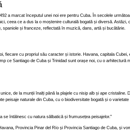
ă
492 a marcat începutul unei noi ere pentru Cuba. În secolele următoa
anici, ceea ce a dus la o moștenire culturală bogată și diversă. Astăzi, 
spaniole și franceze, reflectată în muzică, dans, artă și bucătărie.
, fiecare cu propriul său caracter și istorie. Havana, capitala Cubei,
n timp ce Santiago de Cuba și Trinidad sunt orașe noi, cu o arhitectură
ce, de la munții înalți până la plajele cu nisip alb și ape cristaline. 
te peisaje naturale din Cuba, cu o biodiversitate bogată și o varietate
ra se întâlnesc cu natura sălbatică și frumusețea peisajelor.”
 Havana, Provincia Pinar del Río și Provincia Santiago de Cuba, și vom