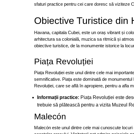
sfaturi practice pentru cei care doresc să viziteze 
Obiective Turistice din
Havana, capitala Cubei, este un oraș vibrant și colo
arhitectura sa colonială, muzica sa ritmică și atmosf
obiective turistice, de la monumente istorice la locur
Piața Revoluției
Piața Revoluției este unul dintre cele mai important
semnificative. Piața este dominată de monumentul lu
Revoluției, care se află în apropiere, pentru a afla 
Informații practice:
Piața Revoluției este desch
trebuie să plătească pentru a vizita Muzeul Re
Malecón
Malecón este unul dintre cele mai cunoscute locuri