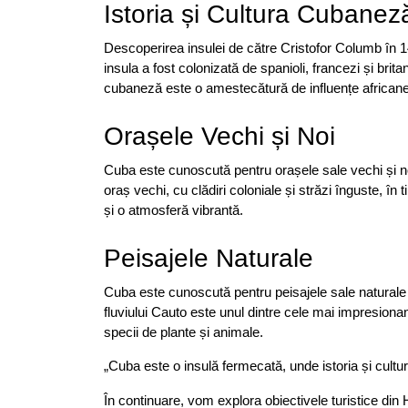
Istoria și Cultura Cubanez
Descoperirea insulei de către Cristofor Columb în 1
insula a fost colonizată de spanioli, francezi și brit
cubaneză este o amestecătură de influențe africane, 
Orașele Vechi și Noi
Cuba este cunoscută pentru orașele sale vechi și noi
oraș vechi, cu clădiri coloniale și străzi înguste, î
și o atmosferă vibrantă.
Peisajele Naturale
Cuba este cunoscută pentru peisajele sale naturale uni
fluviului Cauto este unul dintre cele mai impresionan
specii de plante și animale.
„Cuba este o insulă fermecată, unde istoria și cultu
În continuare, vom explora obiectivele turistice din