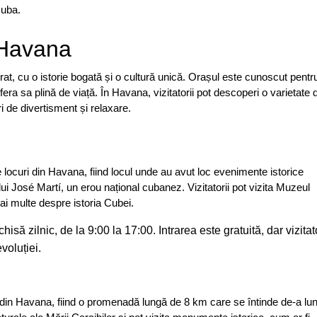
Cuba.
 Havana
rat, cu o istorie bogată și o cultură unică. Orașul este cunoscut pentr
era sa plină de viață. În Havana, vizitatorii pot descoperi o varietate 
i de divertisment și relaxare.
e locuri din Havana, fiind locul unde au avut loc evenimente istorice
i José Martí, un erou național cubanez. Vizitatorii pot vizita Muzeul
mai multe despre istoria Cubei.
isă zilnic, de la 9:00 la 17:00. Intrarea este gratuită, dar vizitato
voluției.
 din Havana, fiind o promenadă lungă de 8 km care se întinde de-a lu