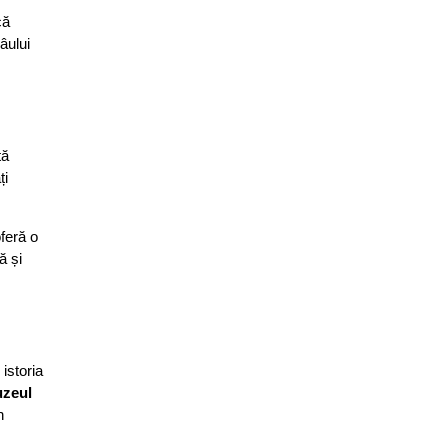
că
âului
tă
ți
oferă o
ă și
istoria
zeul
n