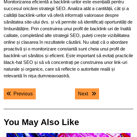
Monitorizarea eficientă a backlink-urilor este esențială pentru
succesul oricărei strategii SEO. Analiza atât a cantității, cât și a
calității backlink-urilor vă oferă informații valoroase despre
sănătatea site-ului dvs. și vă permite să identificați oportunități de
îmbunătățire. Prin construirea unui profil de backlink-uri de înaltă
calitate, completând alte strategii SEO, puteți crește vizibilitatea
online și clasarea în rezultatele căutării. Nu uitați că o abordare
proactivă și o monitorizare constantă sunt cheia unui profil de
backlink-uri sănătos și eficient. Este important să evitați practicile
black-hat SEO și să vă concentrați pe construirea unor link-uri
naturale și organice, care să reflecte o autoritate reală și
relevantă în nișa dumneavoastră.
Navigare
Previous post:
Next post:
Previous
Next
în
articole
You May Also Like