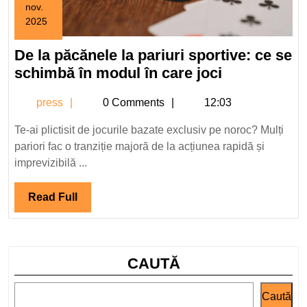
nov.
2025
15
noiembrie
De la păcănele la pariuri sportive: ce se
2025
De
schimbă în modul în care joci
la
press
press
0 Comments
12:03
păcănele
la
Te-ai plictisit de jocurile bazate exclusiv pe noroc? Mulți
pariuri
pariori fac o tranziție majoră de la acțiunea rapidă și
sportive:
imprevizibilă ...
ce
se
Read
Read Full
schimbă
Full
în
modul
CAUTĂ
în
care
Caută
joci