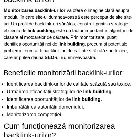
Monitorizarea backlink-urilor
vă oferă o imagine clară asupra
modului în care site-ul dumneavoastră este perceput de alte site-
uri. Un profil de backlink-uri sănătos, construit printr-o strategie
eficientă de
link building
, este un factor important în algoritmii de
clasare ai motoarelor de căutare. Prin monitorizare, puteți
identifica oportunități noi de
link building
, precum și potențiale
probleme, cum ar fi backlink-uri de calitate scăzută sau toxice,
care ar putea dăuna
SEO
-ului dumneavoastră.
Beneficiile monitorizării backlink-urilor:
Identificarea backlink-urilor de calitate scăzută sau toxice.
Urmărirea eficacității strategiilor de
link building
.
Identificarea oportunităților de
link building
.
Îmbunătățirea autorității domeniului.
Monitorizarea competiției.
Cum funcționează monitorizarea
backlink-urilor?