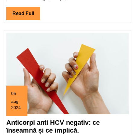
trebuie
să
Read
Read Full
știți
Full
05
aug.
2024
5
august
Anticorpi anti HCV negativ: ce
2024
Anticorpi
înseamnă și ce implică.