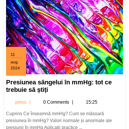
11
aug.
2024
11
august
Presiunea sângelui în mmHg: tot ce
2024
Presiunea
trebuie să știți
sângelui
press
press
0 Comments
15:25
în
mmHg:
Cuprins Ce înseamnă mmHg? Cum se măsoară
tot
presiunea în mmHg? Valori normale și anormale ale
ce
presiunii în mmHg Aplicații practice ...