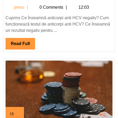
anti
press
press
0 Comments
12:03
HCV
negativ:
Cuprins Ce înseamnă anticorpi anti HCV negativ? Cum
ce
funcționează testul de anticorpi anti HCV? Ce înseamnă
înseamnă
un rezultat negativ pentru ...
și
ce
Read
Read Full
implică.
Full
15