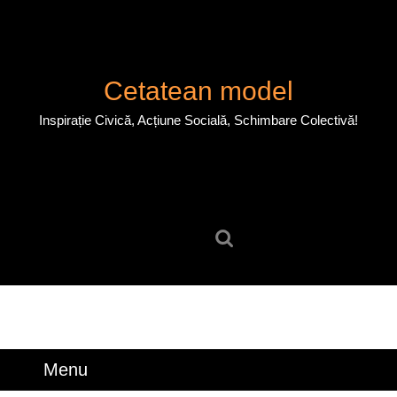
Skip
to
content
Skip
Cetatean model
to
content
Inspirație Civică, Acțiune Socială, Schimbare Colectivă!
Search
for:
Menu
Menu