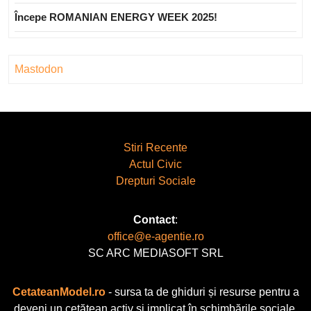
Începe ROMANIAN ENERGY WEEK 2025!
Mastodon
Stiri Recente
Actul Civic
Drepturi Sociale
Contact
:
office@e-agentie.ro
SC ARC MEDIASOFT SRL
CetateanModel.ro
- sursa ta de ghiduri și resurse pentru a
deveni un cetățean activ și implicat în schimbările sociale.