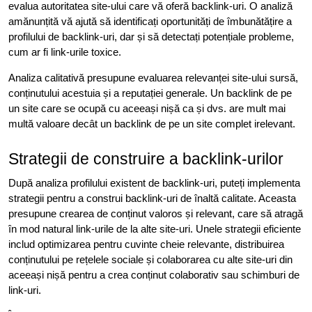
evalua autoritatea site-ului care vă oferă backlink-uri. O analiză
amănunțită vă ajută să identificați oportunități de îmbunătățire a
profilului de backlink-uri, dar și să detectați potențiale probleme,
cum ar fi link-urile toxice.
Analiza calitativă presupune evaluarea relevanței site-ului sursă,
conținutului acestuia și a reputației generale. Un backlink de pe
un site care se ocupă cu aceeași nișă ca și dvs. are mult mai
multă valoare decât un backlink de pe un site complet irelevant.
Strategii de construire a backlink-urilor
După analiza profilului existent de backlink-uri, puteți implementa
strategii pentru a construi backlink-uri de înaltă calitate. Aceasta
presupune crearea de conținut valoros și relevant, care să atragă
în mod natural link-urile de la alte site-uri. Unele strategii eficiente
includ optimizarea pentru cuvinte cheie relevante, distribuirea
conținutului pe rețelele sociale și colaborarea cu alte site-uri din
aceeași nișă pentru a crea conținut colaborativ sau schimburi de
link-uri.