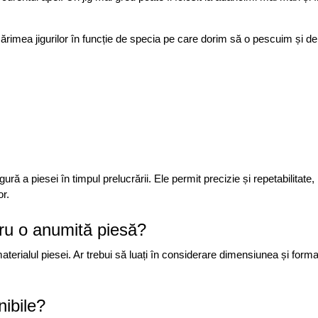
rimea jigurilor în funcție de specia pe care dorim să o pescuim și de
ură a piesei în timpul prelucrării. Ele permit precizie și repetabilitate,
or.
tru o anumită piesă?
erialul piesei. Ar trebui să luați în considerare dimensiunea și forma 
nibile?