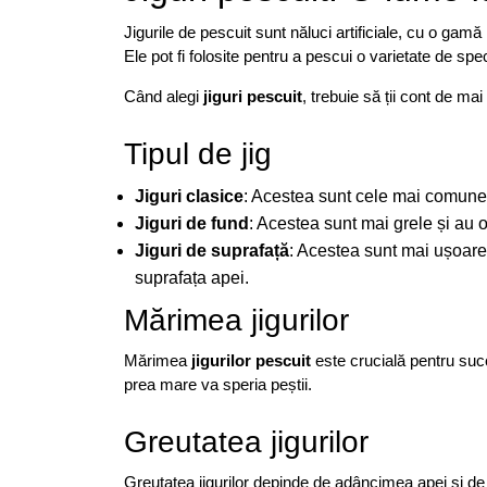
Jigurile de pescuit sunt năluci artificiale, cu o gam
Ele pot fi folosite pentru a pescui o varietate de spe
Când alegi
jiguri pescuit
, trebuie să ții cont de mai 
Tipul de jig
Jiguri clasice
: Acestea sunt cele mai comune t
Jiguri de fund
: Acestea sunt mai grele și au 
Jiguri de suprafață
: Acestea sunt mai ușoare 
suprafața apei.
Mărimea jigurilor
Mărimea
jigurilor pescuit
este crucială pentru succ
prea mare va speria peștii.
Greutatea jigurilor
Greutatea jigurilor depinde de adâncimea apei și de c