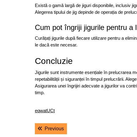
Există o gamă largă de jiguri disponibile, inclusiv jigu
Alegerea tipului de jig depinde de operația de preluc
Cum pot îngriji jigurile pentru a
Curățați jigurile după fiecare utilizare pentru a elimin
le dacă este necesar.
Concluzie
Jigurile sunt instrumente esențiale în prelucrarea met
repetabilității și siguranței în timpul prelucrării. Aleg
Asigurarea unei îngrijiri adecvate a jigurilor va cont
timp.
eqwatUCt
Navigare
Previous post:
Previous
în