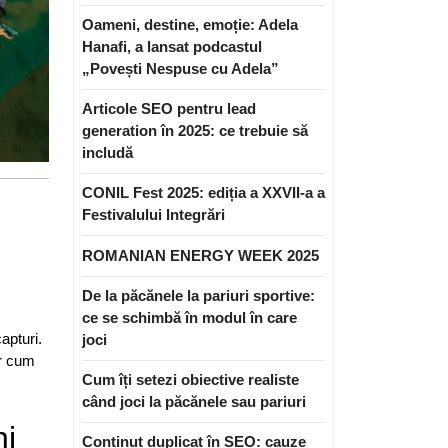
Oameni, destine, emoție: Adela
Hanafi, a lansat podcastul
„Povești Nespuse cu Adela”
Articole SEO pentru lead
generation în 2025: ce trebuie să
includă
CONIL Fest 2025: ediția a XXVII-a a
Festivalului Integrări
ROMANIAN ENERGY WEEK 2025
De la păcănele la pariuri sportive:
ce se schimbă în modul în care
apturi.
joci
ar cum
Cum îți setezi obiective realiste
când joci la păcănele sau pariuri
ni
Conținut duplicat în SEO: cauze