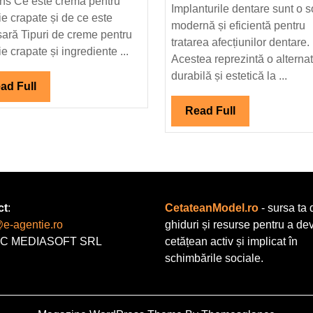
ns Ce este crema pentru
Implanturile dentare sunt o s
și
ie crapate și de ce este
modernă și eficientă pentru
recomandări.
ară Tipuri de creme pentru
tratarea afecțiunilor dentare.
e crapate și ingrediente ...
Acestea reprezintă o alternat
durabilă și estetică la ...
Read
ad Full
Full
Read
Read Full
Full
ct
:
CetateanModel.ro
- sursa ta 
@e-agentie.ro
ghiduri și resurse pentru a de
C MEDIASOFT SRL
cetățean activ și implicat în
schimbările sociale.