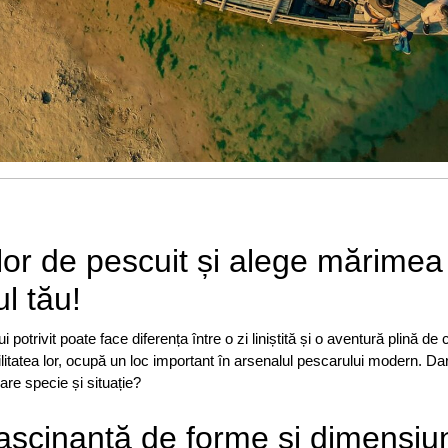
lor de pescuit și alege mărimea
l tău!
otrivit poate face diferența între o zi liniștită și o aventură plină de c
atilitatea lor, ocupă un loc important în arsenalul pescarului modern. D
are specie și situație?
fascinantă de forme și dimensiu