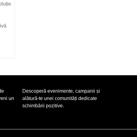
rare
oluție
asociate
cu
acestea
ivă
de
Descoperă evenimente, campanii și
veni un
alătură-te unei comunități dedicate
schimbării pozitive.