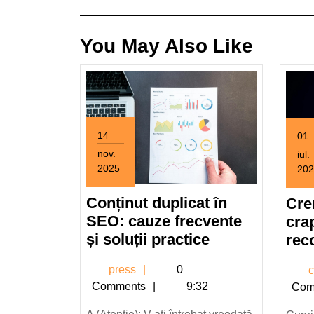
articole
You May Also Like
14
01
nov.
iul.
2025
202
14
1
noiembrie
iulie
Conținut duplicat în
Cre
2025
202
SEO: cauze frecvente
crap
Conținut
și soluții practice
rec
duplicat
press
press
0
c
în
Comments
9:32
Com
SEO:
cauze