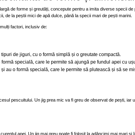
ă largă de forme și greutăți, concepute pentru a imita diverse specii de
cii, de la peștii mici de apă dulce, până la specii mari de pești marini.
mulți factori, inclusiv de:
ipuri de jiguri, cu o formă simplă și o greutate compactă.
o formă specială, care le permite să ajungă pe fundul apei cu ușu
și au o formă specială, care le permite să plutească și să se mi
esul pescuitului. Un jig prea mic va fi greu de observat de pești, iar u
urentul apei. Un jig mai greu poate fi folosit la adâncimi mai mari și 