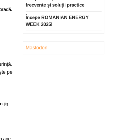
frecvente și soluții practice
 pradă.
Începe ROMANIAN ENERGY
WEEK 2025!
Mastodon
rință.
ște pe
n jig
în ape