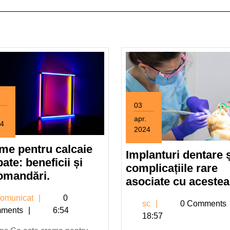
03
apr.
4
2024
3
me pentru calcaie
aprilie
Implanturi dentare ș
4
ate: beneficii și
2024
complicațiile rare
Creme
omandări.
asociate cu acestea
pentru
comunicat
omunicat
0
calcaie
sc
sc
0 Comments
ments
6:54
crapate:
18:57
beneficii