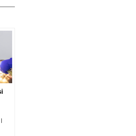
i
Implanturi
dentare
și
complicațiile