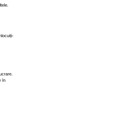
tele.
locuiți-
lucrare.
e în