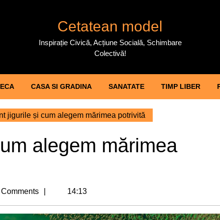
Cetatean model
Inspirație Civică, Acțiune Socială, Schimbare
Colectivă!
ECA
CASA SI GRADINA
SANATATE
TIMP LIBER
t jigurile și cum alegem mărimea potrivită
i cum alegem mărimea
 Comments
14:13