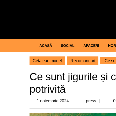
Skip
to
content
Skip
to
content
ACASĂ
SOCIAL
AFACERI
HOR
Cetatean model
Recomandari
Ce sun
Ce sunt jigurile ș
potrivită
1
press
1 noiembrie 2024
press
0
noiembrie
2024