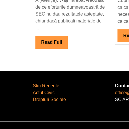
A (Atenție): V-ați întrebat vreodată
Cupri
frecvente
de ce eforturile dumneavoastră de
calca
și
SEO nu dau rezultatele așteptate,
neces
soluții
chiar dacă publicați materiale de
calcai
...
practice
Re
Read
Read Full
Full
Stiri Recente
Conta
Actul Civic
office
Drepturi Sociale
SC AR