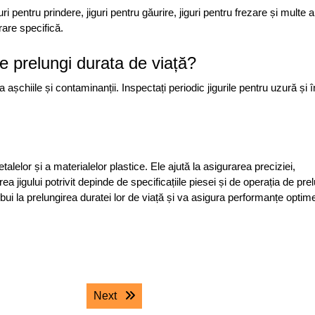
ri pentru prindere, jiguri pentru găurire, jiguri pentru frezare și multe al
rare specifică.
 le prelungi durata de viață?
a așchiile și contaminanții. Inspectați periodic jigurile pentru uzură și în
alelor și a materialelor plastice. Ele ajută la asigurarea preciziei,
erea jigului potrivit depinde de specificațiile piesei și de operația de pre
ribui la prelungirea duratei lor de viață și va asigura performanțe optim
Next post:
Next