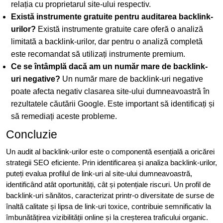
relația cu proprietarul site-ului respectiv.
Există instrumente gratuite pentru auditarea backlink-
urilor?
Există instrumente gratuite care oferă o analiză
limitată a backlink-urilor, dar pentru o analiză completă
este recomandat să utilizați instrumente premium.
Ce se întâmplă dacă am un număr mare de backlink-
uri negative?
Un număr mare de backlink-uri negative
poate afecta negativ clasarea site-ului dumneavoastră în
rezultatele căutării Google. Este important să identificați și
să remediați aceste probleme.
Concluzie
Un audit al backlink-urilor este o componentă esențială a oricărei
strategii SEO eficiente. Prin identificarea și analiza backlink-urilor,
puteți evalua profilul de link-uri al site-ului dumneavoastră,
identificând atât oportunități, cât și potențiale riscuri. Un profil de
backlink-uri sănătos, caracterizat printr-o diversitate de surse de
înaltă calitate și lipsa de link-uri toxice, contribuie semnificativ la
îmbunătățirea vizibilității online și la creșterea traficului organic.