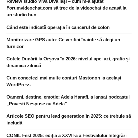
Review studio Viva Diva Iași – cum m-a ajutat
Forumvideochat.com să trec de la videochat de acasă la
un studio bun
Când este indicată operația în cancerul de colon
Monitorizare GPS auto: Ce verifici înainte să alegi un
furnizor
Cotele Dunării la Orșova în 2026: nivelul apei azi, grafic și
dinamica zilnică
Cum conectezi mai multe conturi Mastodon la același
WordPress
Oameni, destine, emoție: Adela Hanafi, a lansat podcastul
„Povești Nespuse cu Adela”
Articole SEO pentru lead generation în 2025: ce trebuie să
includă
CONIL Fest 2025: ediția a XXVII-a a Festivalului Integrări