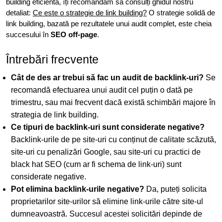
building eficientă, îți recomandăm să consulți ghidul nostru
detaliat:
Ce este o strategie de link building?
O strategie solidă de
link building, bazată pe rezultatele unui audit complet, este cheia
succesului în
SEO off-page
.
Întrebări frecvente
Cât de des ar trebui să fac un audit de backlink-uri?
Se
recomandă efectuarea unui audit cel puțin o dată pe
trimestru, sau mai frecvent dacă există schimbări majore în
strategia de link building.
Ce tipuri de backlink-uri sunt considerate negative?
Backlink-urile de pe site-uri cu conținut de calitate scăzută,
site-uri cu penalizări Google, sau site-uri cu practici de
black hat SEO (cum ar fi schema de link-uri) sunt
considerate negative.
Pot elimina backlink-urile negative?
Da, puteți solicita
proprietarilor site-urilor să elimine link-urile către site-ul
dumneavoastră. Succesul acestei solicitări depinde de