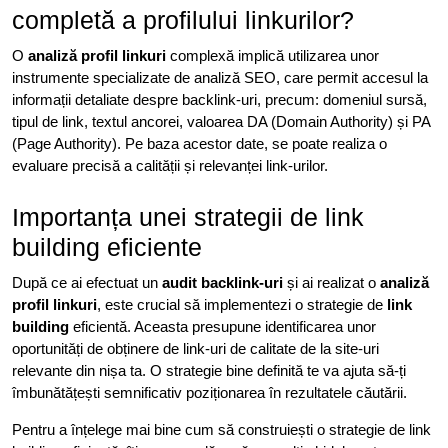
completă a profilului linkurilor?
O
analiză profil linkuri
complexă implică utilizarea unor
instrumente specializate de analiză SEO, care permit accesul la
informații detaliate despre backlink-uri, precum: domeniul sursă,
tipul de link, textul ancorei, valoarea DA (Domain Authority) și PA
(Page Authority). Pe baza acestor date, se poate realiza o
evaluare precisă a calității și relevanței link-urilor.
Importanța unei strategii de link
building eficiente
După ce ai efectuat un
audit backlink-uri
și ai realizat o
analiză
profil linkuri
, este crucial să implementezi o strategie de
link
building
eficientă. Aceasta presupune identificarea unor
oportunități de obținere de link-uri de calitate de la site-uri
relevante din nișa ta. O strategie bine definită te va ajuta să-ți
îmbunătățești semnificativ poziționarea în rezultatele căutării.
Pentru a înțelege mai bine cum să construiești o strategie de link