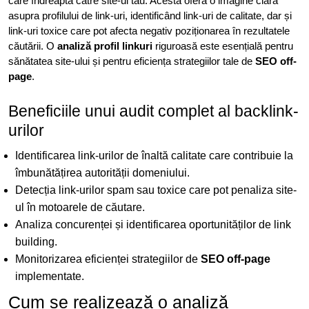
care îndreaptă către site-ul tău. Acesta oferă o imagine clară
asupra profilului de link-uri, identificând link-uri de calitate, dar și
link-uri toxice care pot afecta negativ poziționarea în rezultatele
căutării. O
analiză profil linkuri
riguroasă este esențială pentru
sănătatea site-ului și pentru eficiența strategiilor tale de
SEO off-
page
.
Beneficiile unui audit complet al backlink-
urilor
Identificarea link-urilor de înaltă calitate care contribuie la
îmbunătățirea autorității domeniului.
Detecția link-urilor spam sau toxice care pot penaliza site-
ul în motoarele de căutare.
Analiza concurenței și identificarea oportunităților de link
building.
Monitorizarea eficienței strategiilor de
SEO off-page
implementate.
Cum se realizează o analiză