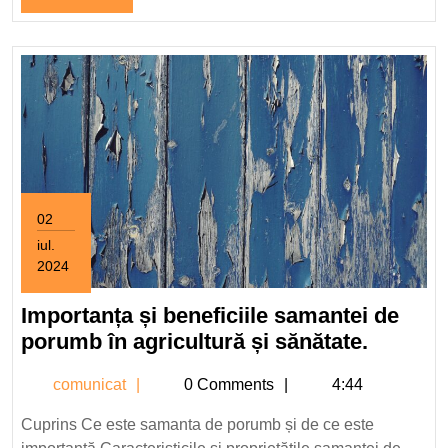
Full
02
iul.
2024
2
iulie
Importanța și beneficiile samantei de
2024
Importa
porumb în agricultură și sănătate.
și
comunicat
comunicat
0 Comments
4:44
benefici
samant
Cuprins Ce este samanta de porumb și de ce este
de