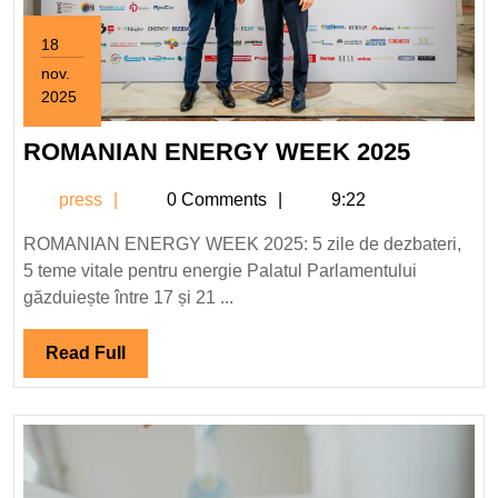
18
nov.
2025
18
noiembrie
ROMAN
ROMANIAN ENERGY WEEK 2025
2025
ENERG
press
press
0 Comments
9:22
WEEK
2025
ROMANIAN ENERGY WEEK 2025: 5 zile de dezbateri,
5 teme vitale pentru energie Palatul Parlamentului
găzduiește între 17 și 21 ...
Read
Read Full
Full