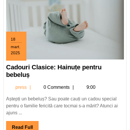
18
mart.
2025
18
martie
Cadouri Clasice: Hainuțe pentru
2025
Cadouri
bebeluș
Clasice:
press
press
0 Comments
9:00
Hainuțe
pentru
Aștepți un bebeluș? Sau poate cauți un cadou special
bebeluș
pentru o familie fericită care tocmai s-a mărit? Atunci ai
ajuns ...
Read
Read Full