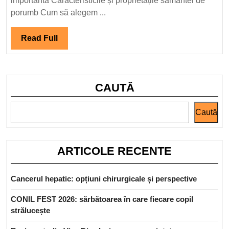
importantă Caracteristicile și proprietățile samantei de
porumb
porumb Cum să alegem ...
în
agricul
Read
Read Full
și
Full
sănătat
CAUTĂ
Caută
ARTICOLE RECENTE
Cancerul hepatic: opțiuni chirurgicale și perspective
CONIL FEST 2026: sărbătoarea în care fiecare copil
strălucește