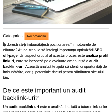
Categories:
Recomandari
Îți dorești să-ți îmbunătățești poziționarea în motoarele de
căutare? Atunci trebuie să înțelegi importanța optimizării
SEO
off-page
. Un aspect crucial al acestui proces este
analiza profil
linkuri
, care se bazează pe o evaluare amănunțită a
audit
backlink-uri
. Această analiză te ajută să identifici oportunități de
îmbunătățire, dar și potențiale riscuri pentru sănătatea site-ului
tău.
De ce este important un audit
backlink-uri?
Un
audit backlink-uri
este o analiză detaliată a tuturor link-urilor