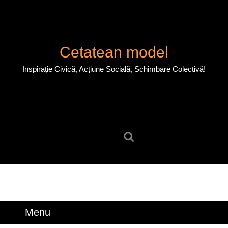
Skip
to
content
Skip
Cetatean model
to
content
Inspirație Civică, Acțiune Socială, Schimbare Colectivă!
Search
for:
Menu
Menu