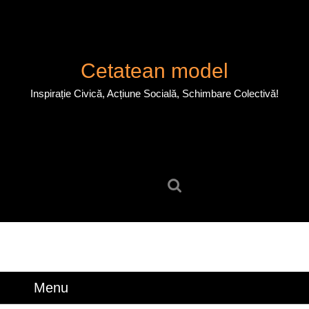
Skip
to
content
Skip
Cetatean model
to
content
Inspirație Civică, Acțiune Socială, Schimbare Colectivă!
Search
for:
Menu
Menu