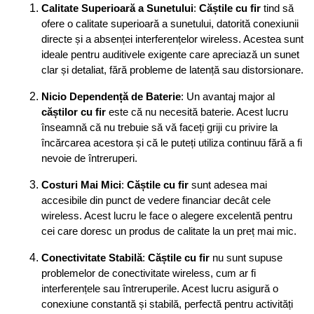
Calitate Superioară a Sunetului
:
Căștile cu fir
tind să
ofere o calitate superioară a sunetului, datorită conexiunii
directe și a absenței interferențelor wireless. Acestea sunt
ideale pentru auditivele exigente care apreciază un sunet
clar și detaliat, fără probleme de latență sau distorsionare.
Nicio Dependență de Baterie
: Un avantaj major al
căștilor cu fir
este că nu necesită baterie. Acest lucru
înseamnă că nu trebuie să vă faceți griji cu privire la
încărcarea acestora și că le puteți utiliza continuu fără a fi
nevoie de întreruperi.
Costuri Mai Mici
:
Căștile cu fir
sunt adesea mai
accesibile din punct de vedere financiar decât cele
wireless. Acest lucru le face o alegere excelentă pentru
cei care doresc un produs de calitate la un preț mai mic.
Conectivitate Stabilă
:
Căștile cu fir
nu sunt supuse
problemelor de conectivitate wireless, cum ar fi
interferențele sau întreruperile. Acest lucru asigură o
conexiune constantă și stabilă, perfectă pentru activități