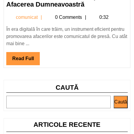
2024
Comunicat
Afacerea Dumneavoastră
de
comunicat
comunicat
0 Comments
0:32
Presă
Gratuit
În era digitală în care trăim, un instrument eficient pentru
pentru
promovarea afacerilor este comunicatul de presă. Cu atât
Afacerea
mai bine ...
Dumneavoastră
Read
Read Full
Full
CAUTĂ
Caută
ARTICOLE RECENTE