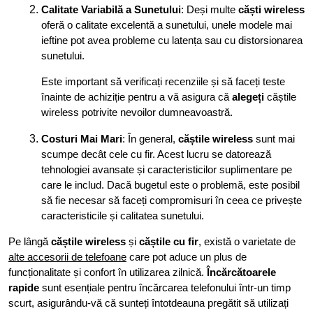
Calitate Variabilă a Sunetului
: Deși multe
căști wireless
oferă o calitate excelentă a sunetului, unele modele mai
ieftine pot avea probleme cu latența sau cu distorsionarea
sunetului.
Este important să verificați recenziile și să faceți teste
înainte de achiziție pentru a vă asigura că
alegeți
căștile
wireless potrivite nevoilor dumneavoastră.
Costuri Mai Mari
: În general,
căștile wireless
sunt mai
scumpe decât cele cu fir. Acest lucru se datorează
tehnologiei avansate și caracteristicilor suplimentare pe
care le includ. Dacă bugetul este o problemă, este posibil
să fie necesar să faceți compromisuri în ceea ce privește
caracteristicile și calitatea sunetului.
Pe lângă
căștile wireless
și
căștile cu fir
, există o varietate de
alte accesorii de telefoane
care pot aduce un plus de
funcționalitate și confort în utilizarea zilnică.
Încărcătoarele
rapide
sunt esențiale pentru încărcarea telefonului într-un timp
scurt, asigurându-vă că sunteți întotdeauna pregătit să utilizați