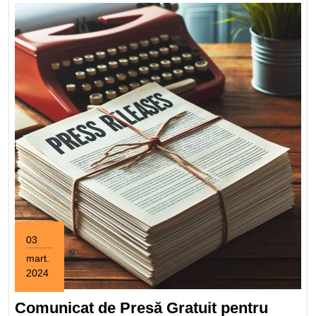
03
mart.
2024
3
martie
Comunicat de Presă Gratuit pentru