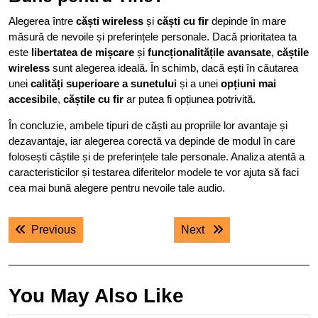
Alegerea între
căști wireless
și
căști cu fir
depinde în mare
măsură de nevoile și preferințele personale. Dacă prioritatea ta
este
libertatea de mișcare
și
funcționalitățile avansate
,
căștile
wireless
sunt alegerea ideală. În schimb, dacă ești în căutarea
unei
calități superioare a sunetului
și a unei
opțiuni mai
accesibile
,
căștile cu fir
ar putea fi opțiunea potrivită.
În concluzie, ambele tipuri de căști au propriile lor avantaje și
dezavantaje, iar alegerea corectă va depinde de modul în care
folosești căștile și de preferințele tale personale. Analiza atentă a
caracteristicilor și testarea diferitelor modele te vor ajuta să faci
cea mai bună alegere pentru nevoile tale audio.
Navigare
Previous post:
Next post:
Previous
Next
în
articole
You May Also Like