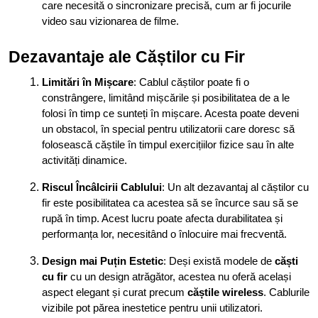
care necesită o sincronizare precisă, cum ar fi jocurile
video sau vizionarea de filme.
Dezavantaje ale Căștilor cu Fir
Limitări în Mișcare
: Cablul căștilor poate fi o
constrângere, limitând mișcările și posibilitatea de a le
folosi în timp ce sunteți în mișcare. Acesta poate deveni
un obstacol, în special pentru utilizatorii care doresc să
folosească căștile în timpul exercițiilor fizice sau în alte
activități dinamice.
Riscul Încâlcirii Cablului
: Un alt dezavantaj al căștilor cu
fir este posibilitatea ca acestea să se încurce sau să se
rupă în timp. Acest lucru poate afecta durabilitatea și
performanța lor, necesitând o înlocuire mai frecventă.
Design mai Puțin Estetic
: Deși există modele de
căști
cu fir
cu un design atrăgător, acestea nu oferă același
aspect elegant și curat precum
căștile wireless
. Cablurile
vizibile pot părea inestetice pentru unii utilizatori.