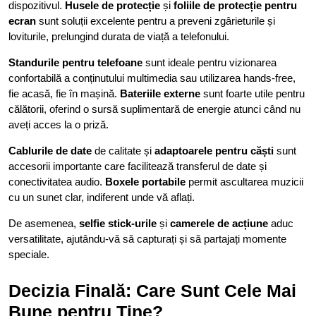
dispozitivul.
Husele de protecție
și
foliile de protecție pentru
ecran
sunt soluții excelente pentru a preveni zgârieturile și
loviturile, prelungind durata de viață a telefonului.
Standurile pentru telefoane
sunt ideale pentru vizionarea
confortabilă a conținutului multimedia sau utilizarea hands-free,
fie acasă, fie în mașină.
Bateriile externe
sunt foarte utile pentru
călătorii, oferind o sursă suplimentară de energie atunci când nu
aveți acces la o priză.
Cablurile de date
de calitate și
adaptoarele pentru căști
sunt
accesorii importante care facilitează transferul de date și
conectivitatea audio.
Boxele portabile
permit ascultarea muzicii
cu un sunet clar, indiferent unde vă aflați.
De asemenea,
selfie stick-urile
și
camerele de acțiune
aduc
versatilitate, ajutându-vă să capturați și să partajați momente
speciale.
Decizia Finală: Care Sunt Cele Mai
Bune pentru Tine?