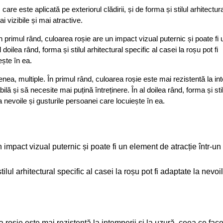
re este aplicată pe exteriorul clădirii, și de forma și stilul arhitectura
i vizibile și mai atractive.
În primul rând, culoarea roșie are un impact vizual puternic și poate fi 
doilea rând, forma și stilul arhitectural specific al casei la roșu pot fi
ește în ea.
nea, multiple. În primul rând, culoarea roșie este mai rezistentă la in
lă și să necesite mai puțină întreținere. În al doilea rând, forma și stil
la nevoile și gusturile persoanei care locuiește în ea.
 impact vizual puternic și poate fi un element de atracție într-un
tilul arhitectural specific al casei la roșu pot fi adaptate la nevoil
a roșie este mai rezistentă la intemperii și la uzură, ceea ce fac