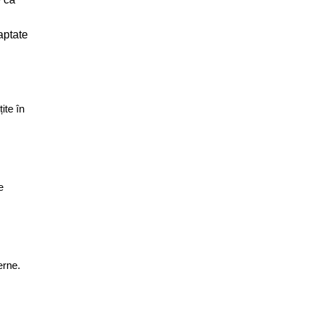
daptate
ite în
e
erne.