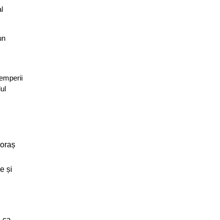
l
un
temperii
ul
 oraș
e și
e ca