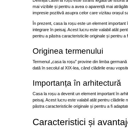
Definiția casei la roșu este strâns legată de istoria arh
mai vizibile și pentru a avea o aparență mai atrăgăto
impresie pozitivă asupra celor care vizitau orașul s
În prezent, casa la roșu este un element important î
integrare în peisaj. Acest lucru este valabil atât pent
pentru a păstra caracteristicile originale și pentru a
Originea termenului
Termenul „casa la roșu” provine din limba germană ș
dată în secolul al XIX-lea, când clădirile erau vopsit
Importanța în arhitectură
Casa la roșu a devenit un element important în arhit
peisaj. Acest lucru este valabil atât pentru clădirile
păstra caracteristicile originale și pentru a fi adapt
Caracteristici și avanta