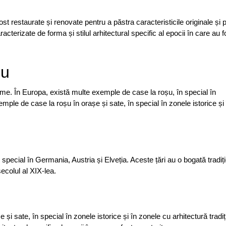
t restaurate și renovate pentru a păstra caracteristicile originale și 
cterizate de forma și stilul arhitectural specific al epocii în care au f
șu
me. În Europa, există multe exemple de case la roșu, în special în
ple de case la roșu în orașe și sate, în special în zonele istorice și 
pecial în Germania, Austria și Elveția. Aceste țări au o bogată tradiți
ecolul al XIX-lea.
i sate, în special în zonele istorice și în zonele cu arhitectură tradiț