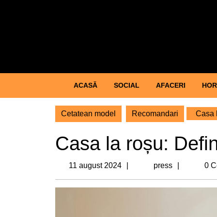
Skip
to
content
Skip
to
content
ACASĂ
SOCIAL
AFACERI
HOR
Cetatean model
Recomandari
Casa la
Casa la roșu: Defini
11
press
11 august 2024
press
0 C
august
2024