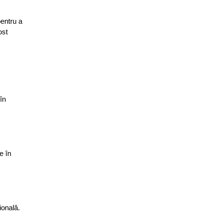
pentru a
ost
în
e în
ională.