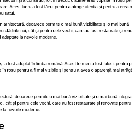
itecturii și a construcțiilor. În trecut, clădirile erau vopsite în roșu pen
are. Acest lucru a fost făcut pentru a atrage atenția și pentru a crea o
au satul.
n arhitectură, deoarece permite o mai bună vizibilitate și o mai bună
ru clădirile noi, cât și pentru cele vechi, care au fost restaurate și ren
 fi adaptate la nevoile moderne.
i a fost adoptat în limba română. Acest termen a fost folosit pentru 
e în roșu pentru a fi mai vizibile și pentru a avea o aparență mai atrăg
ectură, deoarece permite o mai bună vizibilitate și o mai bună integra
 noi, cât și pentru cele vechi, care au fost restaurate și renovate pentru
ate la nevoile moderne.
je