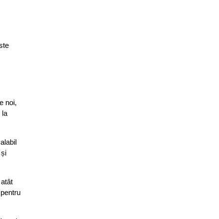
ste
e noi,
 la
alabil
 și
 atât
 pentru