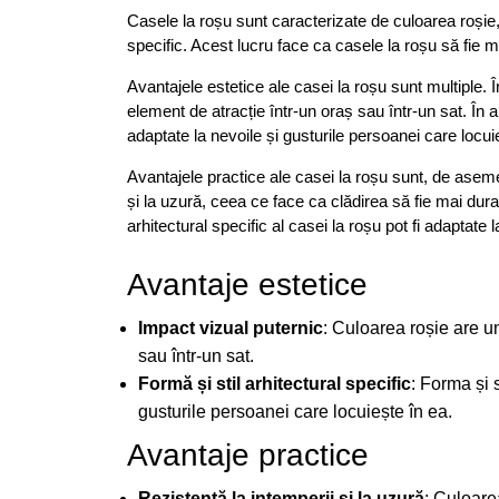
Casele la roșu sunt caracterizate de culoarea roșie, ca
specific. Acest lucru face ca casele la roșu să fie ma
Avantajele estetice ale casei la roșu sunt multiple. 
element de atracție într-un oraș sau într-un sat. În al 
adaptate la nevoile și gusturile persoanei care locui
Avantajele practice ale casei la roșu sunt, de aseme
și la uzură, ceea ce face ca clădirea să fie mai durabi
arhitectural specific al casei la roșu pot fi adaptate 
Avantaje estetice
Impact vizual puternic
: Culoarea roșie are un
sau într-un sat.
Formă și stil arhitectural specific
: Forma și s
gusturile persoanei care locuiește în ea.
Avantaje practice
Rezistență la intemperii și la uzură
: Culoare