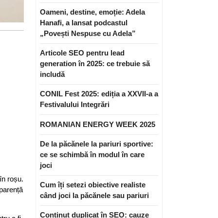
Oameni, destine, emoție: Adela
Hanafi, a lansat podcastul
„Povești Nespuse cu Adela”
Articole SEO pentru lead
generation în 2025: ce trebuie să
includă
CONIL Fest 2025: ediția a XXVII-a a
Festivalului Integrări
ROMANIAN ENERGY WEEK 2025
De la păcănele la pariuri sportive:
ce se schimbă în modul în care
joci
în roșu.
Cum îți setezi obiective realiste
aparență
când joci la păcănele sau pariuri
Conținut duplicat în SEO: cauze