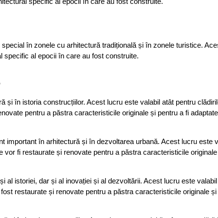
tectural specific al epocii în care au fost construite.
pecial în zonele cu arhitectură tradițională și în zonele turistice. Ace
 specific al epocii în care au fost construite.
e
i în istoria construcțiilor. Acest lucru este valabil atât pentru clădiril
enovate pentru a păstra caracteristicile originale și pentru a fi adaptate
nt important în arhitectură și în dezvoltarea urbană. Acest lucru este v
re vor fi restaurate și renovate pentru a păstra caracteristicile originale
 al istoriei, dar și al inovației și al dezvoltării. Acest lucru este valabil
 fost restaurate și renovate pentru a păstra caracteristicile originale și