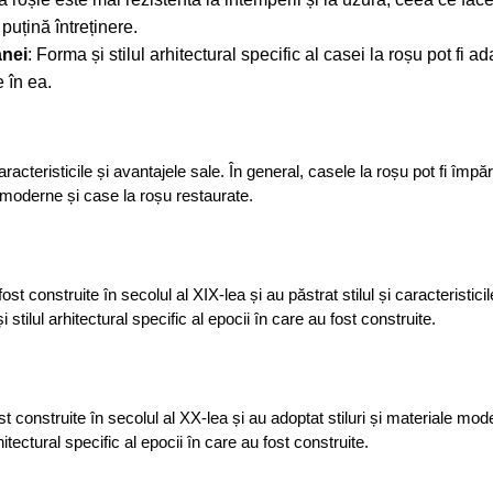
puțină întreținere.
anei
: Forma și stilul arhitectural specific al casei la roșu pot fi a
 în ea.
acteristicile și avantajele sale. În general, casele la roșu pot fi împărț
șu moderne și case la roșu restaurate.
t construite în secolul al XIX-lea și au păstrat stilul și caracteristicil
stilul arhitectural specific al epocii în care au fost construite.
construite în secolul al XX-lea și au adoptat stiluri și materiale mod
tectural specific al epocii în care au fost construite.