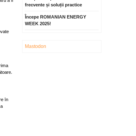
tru a fi
frecvente și soluții practice
Începe ROMANIAN ENERGY
WEEK 2025!
ovate
Mastodon
prima
ătoare.
re în
 a