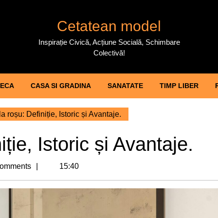
Cetatean model
Inspirație Civică, Acțiune Socială, Schimbare
Colectivă!
ECA
CASA SI GRADINA
SANATATE
TIMP LIBER
 roșu: Definiție, Istoric și Avantaje.
ție, Istoric și Avantaje.
omments
15:40