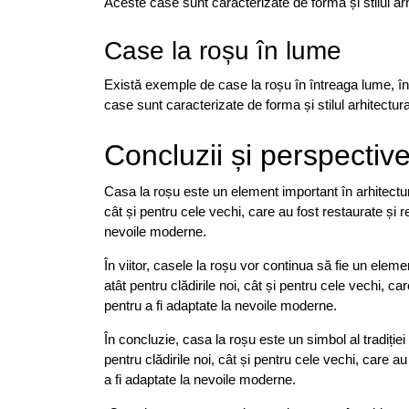
Aceste case sunt caracterizate de forma și stilul arhi
Case la roșu în lume
Există exemple de case la roșu în întreaga lume, în s
case sunt caracterizate de forma și stilul arhitectural
Concluzii și perspectiv
Casa la roșu este un element important în arhitectură ș
cât și pentru cele vechi, care au fost restaurate și r
nevoile moderne.
În viitor, casele la roșu vor continua să fie un eleme
atât pentru clădirile noi, cât și pentru cele vechi, ca
pentru a fi adaptate la nevoile moderne.
În concluzie, casa la roșu este un simbol al tradiției și
pentru clădirile noi, cât și pentru cele vechi, care au
a fi adaptate la nevoile moderne.