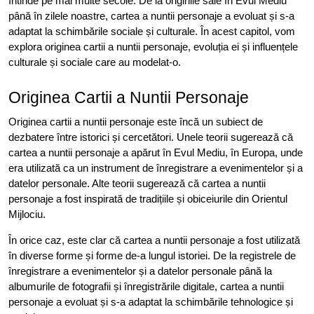
întinde pe mai multe secole. De la originile sale în Evul Mediu
până în zilele noastre, cartea a nuntii personaje a evoluat și s-a
adaptat la schimbările sociale și culturale. În acest capitol, vom
explora originea cartii a nuntii personaje, evoluția ei și influențele
culturale și sociale care au modelat-o.
Originea Cartii a Nuntii Personaje
Originea cartii a nuntii personaje este încă un subiect de
dezbatere între istorici și cercetători. Unele teorii sugerează că
cartea a nuntii personaje a apărut în Evul Mediu, în Europa, unde
era utilizată ca un instrument de înregistrare a evenimentelor și a
datelor personale. Alte teorii sugerează că cartea a nuntii
personaje a fost inspirată de tradițiile și obiceiurile din Orientul
Mijlociu.
În orice caz, este clar că cartea a nuntii personaje a fost utilizată
în diverse forme și forme de-a lungul istoriei. De la registrele de
înregistrare a evenimentelor și a datelor personale până la
albumurile de fotografii și înregistrările digitale, cartea a nuntii
personaje a evoluat și s-a adaptat la schimbările tehnologice și