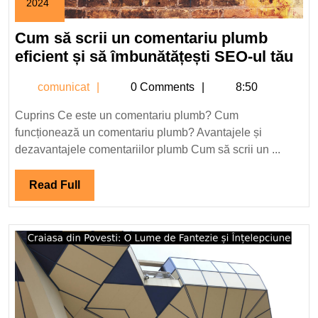
2024
20
mai
Cum să scrii un comentariu plumb
2024
Cu
eficient și să îmbunătățești SEO-ul tău
să
comunicat
comunicat
0 Comments
8:50
scri
un
Cuprins Ce este un comentariu plumb? Cum
com
funcționează un comentariu plumb? Avantajele și
pl
dezavantajele comentariilor plumb Cum să scrii un ...
efi
și
Read
Read Full
să
Full
îmb
SE
ul
tău