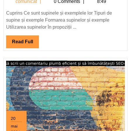
comunicat
comunicat
0 Comments
8:49
limba
română:
Cuprins Ce sunt supinele și exemplele lor Tipuri de
definiție,
supine și exemple Formarea supinelor și exemple
tipuri
Utilizarea supinelor în propoziții ...
și
exemple.
Read
Read Full
Full
20
mai