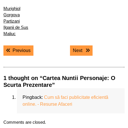
Murighiol
Gorgova
Partizani
Ilganii de Sus
Maliuc
Navigare
Previous post:
Next post:
Previous
Next
în
articole
1 thought on “Cartea Nuntii Personaje: O
Scurta Prezentare”
Pingback:
Cum să faci publicitate eficientă
online. - Resurse Afaceri
Comments are closed.