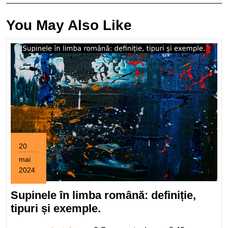
You May Also Like
20
mai
2024
20
mai
Supinele în limba română: definiție,
2024
Supinele
tipuri și exemple.
în