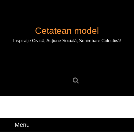
Skip
to
content
Skip
Cetatean model
to
content
Inspirație Civică, Acțiune Socială, Schimbare Colectivă!
Search
for:
Menu
Menu