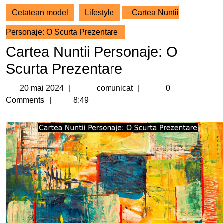
Cetatean model
Lifestyle
Cartea Nuntii
Personaje: O Scurta Prezentare
Cartea Nuntii Personaje: O
Scurta Prezentare
20
comunicat
20 mai 2024
comunicat
0
mai
Comments
8:49
2024