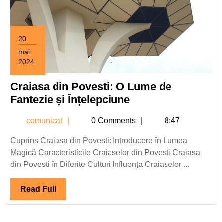
20
mai
2024
20
mai
Craiasa din Povesti: O Lume de
2024
Craiasa
Fantezie și Înțelepciune
din
comunicat
comunicat
0 Comments
8:47
Povesti:
O
Cuprins Craiasa din Povesti: Introducere în Lumea
Lume
Magică Caracteristicile Craiaselor din Povesti Craiasa
de
din Povesti în Diferite Culturi Influența Craiaselor ...
Fantezie
și
Read
Read Full
Înțelepciune
Full