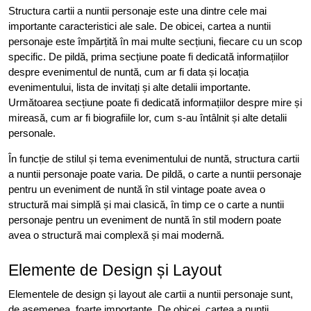
Structura cartii a nuntii personaje este una dintre cele mai
importante caracteristici ale sale. De obicei, cartea a nuntii
personaje este împărțită în mai multe secțiuni, fiecare cu un scop
specific. De pildă, prima secțiune poate fi dedicată informațiilor
despre evenimentul de nuntă, cum ar fi data și locația
evenimentului, lista de invitați și alte detalii importante.
Următoarea secțiune poate fi dedicată informațiilor despre mire și
mireasă, cum ar fi biografiile lor, cum s-au întâlnit și alte detalii
personale.
În funcție de stilul și tema evenimentului de nuntă, structura cartii
a nuntii personaje poate varia. De pildă, o carte a nuntii personaje
pentru un eveniment de nuntă în stil vintage poate avea o
structură mai simplă și mai clasică, în timp ce o carte a nuntii
personaje pentru un eveniment de nuntă în stil modern poate
avea o structură mai complexă și mai modernă.
Elemente de Design și Layout
Elementele de design și layout ale cartii a nuntii personaje sunt,
de asemenea, foarte importante. De obicei, cartea a nuntii