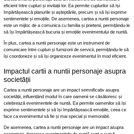
eficient între cupluri și invitații lor. Ea permite cuplurilor să își
împărtășească planurile și așteptările, precum și să își exprime
sentimentele și emoțiile. De asemenea, cartea a nuntii personaje
este un mijloc de a comunica cu familia și prietenii, permițându-le
să își împărtășească bucuria și emoțiile evenimentului de nuntă.
În plus, cartea a nuntii personaje este un instrument de
comunicare între cupluri și furnizorii de servicii, permițându-le să
își coordoneze și să își organizeze evenimentul în mod eficient.
Impactul cartii a nuntii personaje asupra
societății
Cartea a nuntii personaje are un impact semnificativ asupra
societății, influențând modul în care oamenii se căsătoresc și
celebrează evenimentele de nuntă. Ea permite oamenilor să își
exprime sentimentele și să își împărtășească emoțiile, ceea ce
face ca evenimentul să fie și mai special și memorabil.
De asemenea, cartea a nuntii personaje are un impact asupra
economiei, deoarece evenimentele de nuntă sunt o sursă