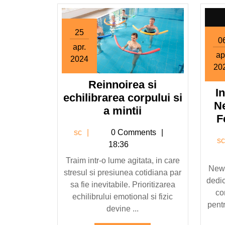
25
0
apr.
ap
2024
20
25
aprilie
Reinnoirea si
I
2024
echilibrarea corpului si
N
Reinnoirea
a mintii
F
si
sc
sc
0 Comments
echilibrarea
s
18:36
corpului
Traim intr-o lume agitata, in care
si
News
stresul si presiunea cotidiana par
a
dedic
sa fie inevitabile. Prioritizarea
mintii
co
echilibrului emotional si fizic
pentr
devine ...