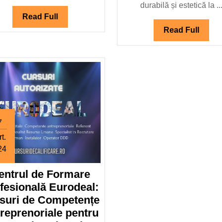
durabilă și estetică la ..
Read
Read Full
Full
Read
Read Full
Full
7
t.
24
17
entrul de Formare
martie
2024
fesională Eurodeal:
suri de Competențe
reprenoriale pentru