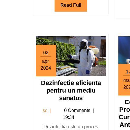
Read
Read Full
Full
02
apr.
2024
1
2
mar
Dezinfectie eficienta
aprilie
20
2024
pentru un mediu
Dezinfectie
sanatos
C
eficienta
Pro
sc
sc
0 Comments
pentru
Cur
19:34
un
Ant
Dezinfectia este un proces
mediu