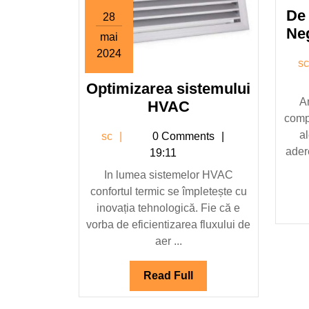
De 
28
Ne
mai
2024
s
28
Optimizarea sistemului
mai
A
2024
Optimizarea
HVAC
comp
sistemului
a
sc
sc
0 Comments
HVAC
ader
19:11
In lumea sistemelor HVAC
confortul termic se împletește cu
inovația tehnologică. Fie că e
vorba de eficientizarea fluxului de
aer ...
Read
Read Full
Full