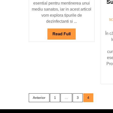
Su
esential pentru mentinerea unui
sanatos
mediu sanatos, iar in acest articol
vom explora tipurile de
s
dezinfectanti si ...
În c
Read
Read Full
Full
cun
ese
Pro
Paginație
Anterior
1
…
3
4
articole