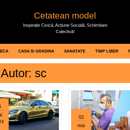
Cetatean model
Inspirație Civică, Acțiune Socială, Schimbare
Colectivă!
ECA
CASA SI GRADINA
SANATATE
TIMP LIBER
Autor:
sc
5
i
02
24
mai
25