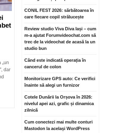
CONIL FEST 2026: sărbătoarea în
ei
care fiecare copil strălucește
mbet
Review studio Viva Diva Iași – cum
ortanța
m-a ajutat Forumvideochat.com să
nei
trec de la videochat de acasă la un
e
studio bun
tru
Când este indicată operația în
a „un
cancerul de colon
, dar
bet
nd
ătos
Monitorizare GPS auto: Ce verifici
înainte să alegi un furnizor
Cotele Dunării la Orșova în 2026:
nivelul apei azi, grafic și dinamica
zilnică
Cum conectezi mai multe conturi
Mastodon la același WordPress