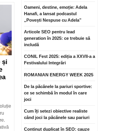
Oameni, destine, emoție: Adela
Hanafi, a lansat podcastul
„Povești Nespuse cu Adela”
Articole SEO pentru lead
generation în 2025: ce trebuie să
includă
CONIL Fest 2025: ediția a XXVII-a a
 și
Festivalului Integrări
e
ROMANIAN ENERGY WEEK 2025
Implanturi
ea
dentare
De la păcănele la pariuri sportive:
și
ce se schimbă în modul în care
complicațiile
joci
oluție
rare
Cum îți setezi obiective realiste
tru
asociate
când joci la păcănele sau pariuri
re.
cu
ativă
acestea
Conținut duplicat în SEO: cauze