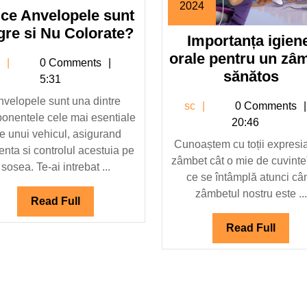
2024
ce Anvelopele sunt
mai
2
2024
De
gre si Nu Colorate?
Importanța igien
mai
ce
2024
orale pentru un zâ
sc
c
0 Comments
Anvelopele
Imp
sănătos
5:31
sunt
igie
nvelopele sunt una dintre
Negre
sc
sc
0 Comments
oral
onentele cele mai esentiale
si
20:46
pen
le unui vehicul, asigurand
Nu
Cunoaștem cu toții expresi
un
enta si controlul acestuia pe
Colorate?
zâmbet cât o mie de cuvinte”
zâm
sosea. Te-ai intrebat ...
ce se întâmplă atunci câ
săn
zâmbetul nostru este ...
Read
Read Full
Full
Read
Read Full
Full