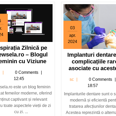
6
03
r.
24
apr.
6
2024
nspirația Zilnică pe
aprilie
3
2024
ewsela.ro – Blogul
Implanturi dentare
aprilie
Inspirația
2024
eminin cu Viziune
complicațiile rar
Zilnică
asociate cu acest
sc
c
0 Comments
pe
12:45
sc
sc
0 Comments
Newsela.ro
18:57
ela.ro este un blog feminin
–
at femeilor moderne, oferind
Blogul
Implanturile dentare sunt o s
nținut captivant și relevant
modernă și eficientă pen
Feminin
u toate aspectele vieții de zi
tratarea afecțiunilor denta
cu
cu zi. ...
Acestea reprezintă o altern
Viziune