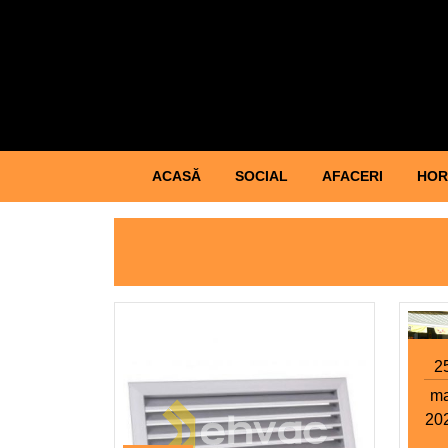
Skip
to
content
Skip
to
content
ACASĂ
SOCIAL
AFACERI
HOR
2
ma
20