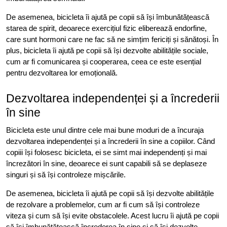
De asemenea, bicicleta îi ajută pe copii să își îmbunătățească
starea de spirit, deoarece exercițiul fizic eliberează endorfine,
care sunt hormoni care ne fac să ne simțim fericiți și sănătoși. În
plus, bicicleta îi ajută pe copii să își dezvolte abilitățile sociale,
cum ar fi comunicarea și cooperarea, ceea ce este esențial
pentru dezvoltarea lor emoțională.
Dezvoltarea independenței și a încrederii
în sine
Bicicleta este unul dintre cele mai bune moduri de a încuraja
dezvoltarea independenței și a încrederii în sine a copiilor. Când
copiii își folosesc bicicleta, ei se simt mai independenți și mai
încrezători în sine, deoarece ei sunt capabili să se deplaseze
singuri și să își controleze mișcările.
De asemenea, bicicleta îi ajută pe copii să își dezvolte abilitățile
de rezolvare a problemelor, cum ar fi cum să își controleze
viteza și cum să își evite obstacolele. Acest lucru îi ajută pe copii
să își îmbunătățească încrederea în sine și să își dezvolte