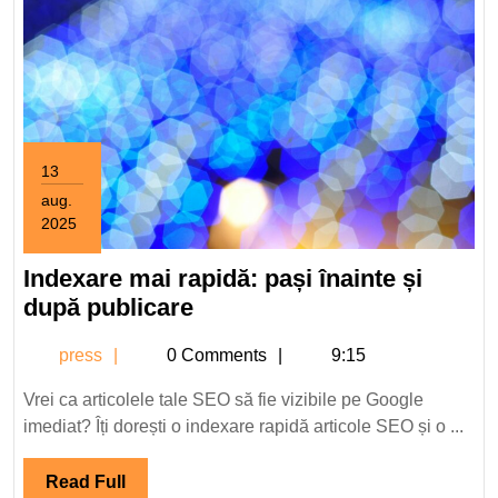
13
aug.
2025
13
august
Indexare mai rapidă: pași înainte și
2025
Indexare
după publicare
mai
press
press
0 Comments
9:15
rapidă:
pași
Vrei ca articolele tale SEO să fie vizibile pe Google
înainte
imediat? Îți dorești o indexare rapidă articole SEO și o ...
și
după
Read
Read Full