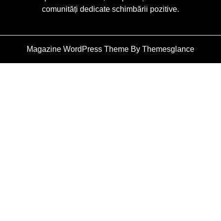
comunități dedicate schimbării pozitive.
Magazine WordPress Theme
By Themesglance