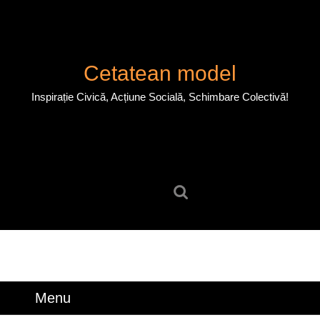
Skip
to
content
Skip
Cetatean model
to
content
Inspirație Civică, Acțiune Socială, Schimbare Colectivă!
Search
for:
Menu
Menu