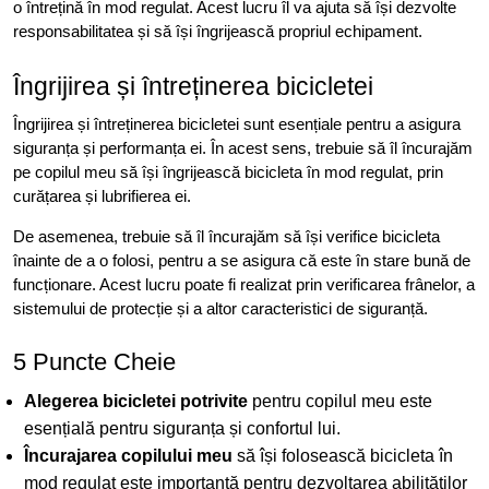
o întrețină în mod regulat. Acest lucru îl va ajuta să își dezvolte
responsabilitatea și să își îngrijească propriul echipament.
Îngrijirea și întreținerea bicicletei
Îngrijirea și întreținerea bicicletei sunt esențiale pentru a asigura
siguranța și performanța ei. În acest sens, trebuie să îl încurajăm
pe copilul meu să își îngrijească bicicleta în mod regulat, prin
curățarea și lubrifierea ei.
De asemenea, trebuie să îl încurajăm să își verifice bicicleta
înainte de a o folosi, pentru a se asigura că este în stare bună de
funcționare. Acest lucru poate fi realizat prin verificarea frânelor, a
sistemului de protecție și a altor caracteristici de siguranță.
5 Puncte Cheie
Alegerea bicicletei potrivite
pentru copilul meu este
esențială pentru siguranța și confortul lui.
Încurajarea copilului meu
să își folosească bicicleta în
mod regulat este importantă pentru dezvoltarea abilităților