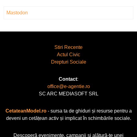
Mastodon
Stiri Recente
Actul Civic
Drepturi Sociale
Contact
:
office@e-agentie.ro
SC ARC MEDIASOFT SRL
CetateanModel.ro
- sursa ta de ghiduri și resurse pentru a
deveni un cetățean activ și implicat în schimbările sociale.
Descoperă evenimente, campanii și alătură-te unei