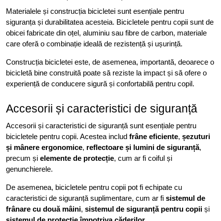
Materialele și construcția bicicletei sunt esențiale pentru
siguranța și durabilitatea acesteia. Bicicletele pentru copii sunt de
obicei fabricate din oțel, aluminiu sau fibre de carbon, materiale
care oferă o combinație ideală de rezistență și ușurință.
Construcția bicicletei este, de asemenea, importantă, deoarece o
bicicletă bine construită poate să reziste la impact și să ofere o
experiență de conducere sigură și confortabilă pentru copil.
Accesorii și caracteristici de siguranță
Accesorii și caracteristici de siguranță sunt esențiale pentru
bicicletele pentru copii. Acestea includ
frâne eficiente
,
șezuturi
și mânere ergonomice
,
reflectoare și lumini de siguranță
,
precum și
elemente de protecție
, cum ar fi coiful și
genunchierele.
De asemenea, bicicletele pentru copii pot fi echipate cu
caracteristici de siguranță suplimentare, cum ar fi
sistemul de
frânare cu două mâini
,
sistemul de siguranță pentru copii
și
sistemul de protecție împotriva căderilor
.