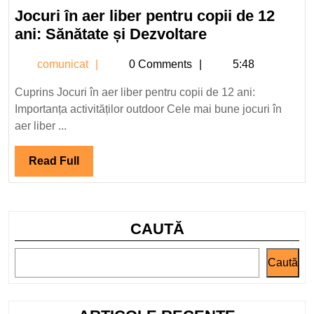
iunie
Jocuri în aer liber pentru copii de 12
2024
Jocuri
ani: Sănătate și Dezvoltare
în
comunicat
comunicat
0 Comments
5:48
aer
liber
Cuprins Jocuri în aer liber pentru copii de 12 ani:
pentru
Importanța activităților outdoor Cele mai bune jocuri în
copii
aer liber ...
de
12
Read
Read Full
ani:
Full
Sănătate
și
CAUTĂ
Dezvoltare
Caută