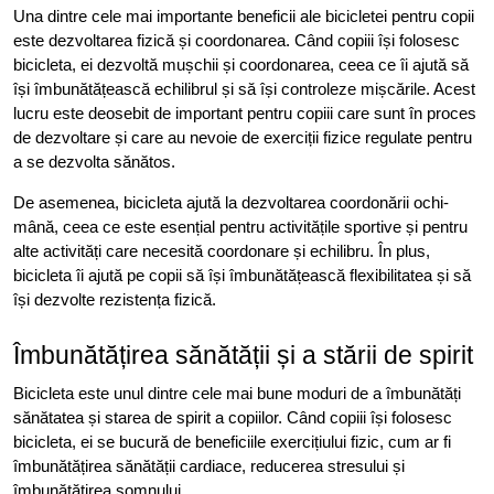
Una dintre cele mai importante beneficii ale bicicletei pentru copii
este dezvoltarea fizică și coordonarea. Când copiii își folosesc
bicicleta, ei dezvoltă mușchii și coordonarea, ceea ce îi ajută să
își îmbunătățească echilibrul și să își controleze mișcările. Acest
lucru este deosebit de important pentru copiii care sunt în proces
de dezvoltare și care au nevoie de exerciții fizice regulate pentru
a se dezvolta sănătos.
De asemenea, bicicleta ajută la dezvoltarea coordonării ochi-
mână, ceea ce este esențial pentru activitățile sportive și pentru
alte activități care necesită coordonare și echilibru. În plus,
bicicleta îi ajută pe copii să își îmbunătățească flexibilitatea și să
își dezvolte rezistența fizică.
Îmbunătățirea sănătății și a stării de spirit
Bicicleta este unul dintre cele mai bune moduri de a îmbunătăți
sănătatea și starea de spirit a copiilor. Când copiii își folosesc
bicicleta, ei se bucură de beneficiile exercițiului fizic, cum ar fi
îmbunătățirea sănătății cardiace, reducerea stresului și
îmbunătățirea somnului.