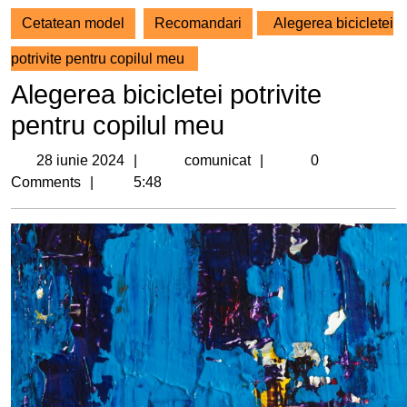
Cetatean model
Recomandari
Alegerea bicicletei
potrivite pentru copilul meu
Alegerea bicicletei potrivite
pentru copilul meu
28
comunicat
28 iunie 2024
comunicat
0
iunie
Comments
5:48
2024