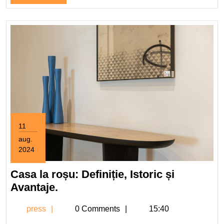
publicare
Full
11
aug.
2024
11
august
Casa la roșu: Definiție, Istoric și
2024
Casa
Avantaje.
la
press
press
0 Comments
15:40
roșu: