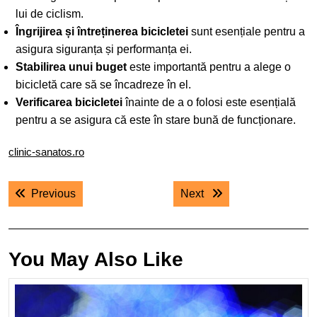
lui de ciclism.
Îngrijirea și întreținerea bicicletei
sunt esențiale pentru a
asigura siguranța și performanța ei.
Stabilirea unui buget
este importantă pentru a alege o
bicicletă care să se încadreze în el.
Verificarea bicicletei
înainte de a o folosi este esențială
pentru a se asigura că este în stare bună de funcționare.
clinic-sanatos.ro
Navigare
Previous post:
Next post:
Previous
Next
în
articole
You May Also Like