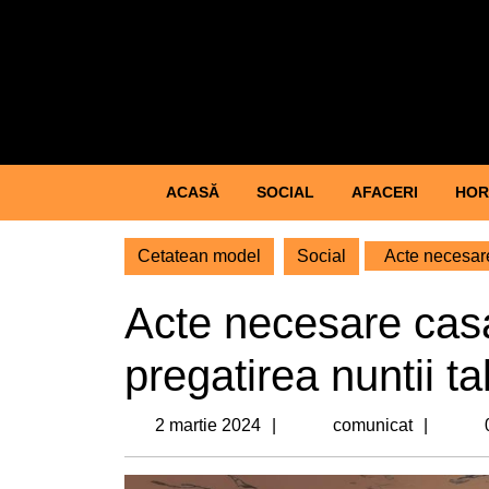
Skip
to
content
Skip
to
content
ACASĂ
SOCIAL
AFACERI
HOR
Cetatean model
Social
Acte necesare 
Acte necesare casa
pregatirea nuntii ta
2
comun
2 martie 2024
comunicat
martie
2024