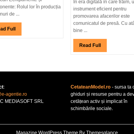
pen
În era digitală în care trăim, 
și
nente: Rolul lor în producția
Afa
instrument eficient pentru
uri de ...
provocări
Dum
promovarea afacerilor este
comunicatul de presă. Cu at
Read
ad Full
bine ...
Full
Read
Read Full
Full
ct
:
CetateanModel.ro
- sursa ta 
@e-agentie.ro
ghiduri și resurse pentru a de
C MEDIASOFT SRL
cetățean activ și implicat în
schimbările sociale.
Magazine WordPress Theme
By Themesglance