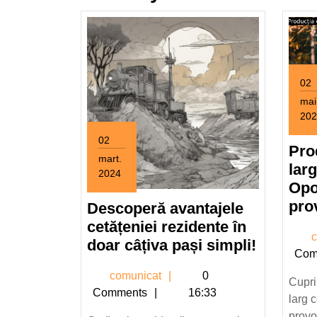
02
mai
202
2
02
mai
Pro
mart.
202
lar
2024
Opor
2
martie
pro
Descoperă avantajele
2024
cetățeniei rezidente în
c
Descope
doar câțiva pași simpli!
Com
avantaje
comunicat
comunicat
0
cetățeni
Cupri
Comments
16:33
rezident
larg 
provo