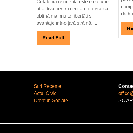
în
Cetățenia rezidentă este o opțiune
compo
doar
atractivă pentru cei care doresc să
de bun
câțiva
obțină mai multe libertăți și
pași
avantaje într-o țară străină. ...
Re
simpli!
Read
Read Full
Full
Stiri Recente
Conta
Actul Civic
office
Drepturi Sociale
SC AR