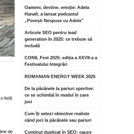
Oameni, destine, emoție: Adela
Hanafi, a lansat podcastul
„Povești Nespuse cu Adela”
Articole SEO pentru lead
generation în 2025: ce trebuie să
includă
CONIL Fest 2025: ediția a XXVII-a a
Festivalului Integrări
ROMANIAN ENERGY WEEK 2025
De la păcănele la pariuri sportive:
ce se schimbă în modul în care
o listă
joci
Cum îți setezi obiective realiste
când joci la păcănele sau pariuri
tine de
Conținut duplicat în SEO: cauze