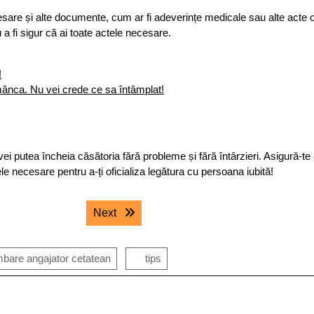
ecesare și alte documente, cum ar fi adeverințe medicale sau alte acte of
u a fi sigur că ai toate actele necesare.
!
omânca. Nu vei crede ce sa întâmplat!
i putea încheia căsătoria fără probleme și fără întârzieri. Asigură-te
ctele necesare pentru a-ți oficializa legătura cu persoana iubită!
Next post:
Next
bare angajator cetatean
tips