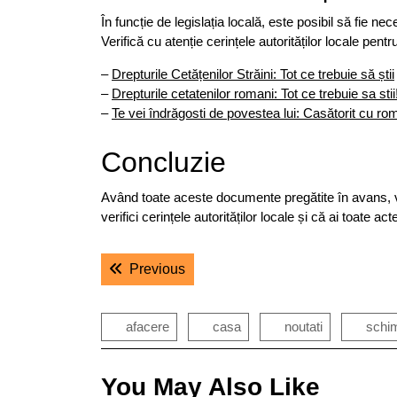
În funcție de legislația locală, este posibil să fie n
Verifică cu atenție cerințele autorităților locale pentr
–
Drepturile Cetățenilor Străini: Tot ce trebuie să știi
–
Drepturile cetatenilor romani: Tot ce trebuie sa stii
–
Te vei îndrăgosti de povestea lui: Casătorit cu r
Concluzie
Având toate aceste documente pregătite în avans, ve
verifici cerințele autorităților locale și că ai toate a
Navigare
Previous post:
Previous
în
articole
afacere
casa
noutati
schim
You May Also Like