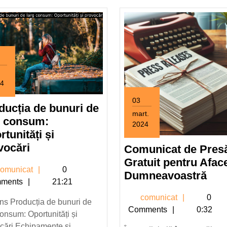
4
03
ducția de bunuri de
mart.
4
g consum:
2024
tunități și
3
Producția
martie
vocări
Comunicat de Pres
2024
de
Gratuit pentru Afac
comunicat
omunicat
0
bunuri
ră
Com
Dumneavoastră
ments
21:21
de
le
de
comunica
comunicat
0
larg
ei
Pre
ns Producția de bunuri de
Comments
0:32
consum:
e
Grat
consum: Oportunități și
Oportunități
cări Echipamente și