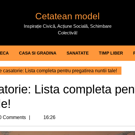
Cetatean model
Inspirație Civică, Acțiune Socială, Schimbare
Colectivă!
ECA
CASA SI GRADINA
SANATATE
TIMP LIBER
casatorie: Lista completa pentru pregatirea nuntii tale!
torie: Lista completa pen
le!
icat
0 Comments
16:26