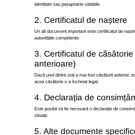
identitate sau pașapoarte valabile.
2. Certificatul de naștere
Un alt document important este certificatul de naștere 
autoritățile competente.
3. Certificatul de căsătorie
anterioare)
Dacă unul dintre soți a mai fost căsătorit anterior, e
acea căsătorie s-a încheiat legal.
4. Declarația de consimță
Este posibil să fie necesară o declarație de consimț
situații.
5. Alte documente specific