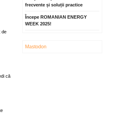
frecvente și soluții practice
Începe ROMANIAN ENERGY
WEEK 2025!
t de
Mastodon
edi că
te