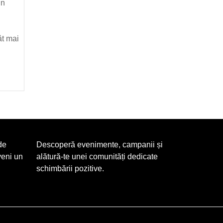
tru
un
cerea
neavoastră
ât mai
de
Descoperă evenimente, campanii și
veni un
alătură-te unei comunități dedicate
schimbării pozitive.