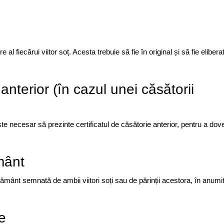
al fiecărui viitor soț. Acesta trebuie să fie în original și să fie elibera
 anterior (în cazul unei căsătorii
ste necesar să prezinte certificatul de căsătorie anterior, pentru a dov
mânt
ământ semnată de ambii viitori soți sau de părinții acestora, în anumi
e